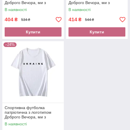
Доброго Вечора, ми з
Доброго Вечора, ми з
України, з написами Україна,
України, з написами Україна,
В наявності
В наявності
Ukraine з українською
Ukraine з українською
символікою
символікою
404
414
₴
₴
534 ₴
544 ₴
Купити
Купити
–24%
Спортивна футболка
патріотична з логотипом
Доброго Вечора, ми з
України, з написами Україна,
В наявності
Ukraine з українською