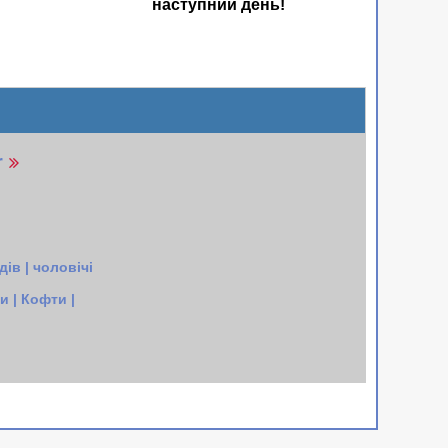
наступний день!
r
ів | чоловічі
 | Кофти |