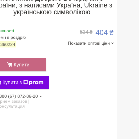
раїни, з написами Україна, Ukraine з
українською символікою
404 ₴
явності
534 ₴
м і в роздріб
Показати оптові ціни
:
360224
Купити
Купити з
380 (67) 872-86-20
рием заказов |
онсультация