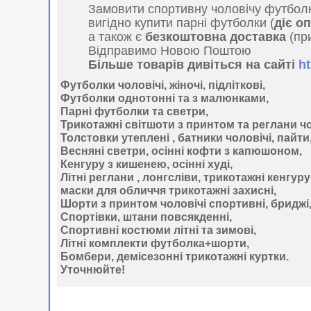
Замовити спортивну чоловічу футбол
вигідно купити парні футболки (
діє о
а також є
безкоштовна доставка
(при
Відправимо Новою Поштою
Більше товарів дивіться на сайті
ht
Футболки чоловічі, жіночі, підліткові,
Футболки однотонні
та з малюнками,
Парні футболки та светри,
Трикотажні
світшоти з принтом
та реглани чо
Толстовки
утеплені , батники чоловічі, пайти
Весняні светри, осінні кофти з капюшоном,
Кенгуру
з кишенею, осінні худі,
Літні
реглани
, лонгсліви, трикотажні кенгуру
маски
для обличчя трикотажні захисні,
Шорти з принтом
чоловічі спортивні, бриджі,
Спортівки,
штани
повсякденні,
Спортивні
костюми
літні та зимові,
Літні
комплекти
футболка+шорти,
Бомбери
, демісезонні трикотажні куртки.
Уточнюйте
!