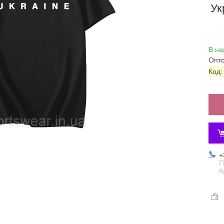
Ук
В на
Опто
Код
+
П
К