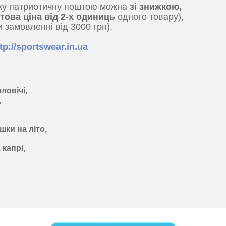
ку патриотичну поштою можна
зі знижкою,
птова ціна від 2-х одиниць
одного товару),
 замовленні від 3000 грн).
tp://sportswear.in.ua
ловічі,
,
шки на літо,
 капрі,