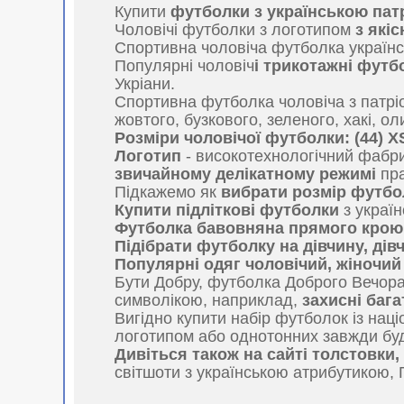
Купити
футболки з українською па
Чоловічі футболки з логотипом
з які
Спортивна чоловіча футболка українс
Популярні чоловіч
і трикотажні фут
Укріани.
Спортивна футболка чоловіча з патріо
жовтого, бузкового, зеленого, хакі, о
Розміри чоловічої футболки: (44) XS, (
Логотип
- високотехнологічний фабри
звичайному делікатному режимі
пра
Підкажемо як
вибрати розмір футбо
Купити підліткові футболки
з україн
Футболка бавовняна прямого крою
Підібрати футболку на дівчину, дів
Популярні одяг чоловічий, жіночий
Бути Добру, футболка Доброго Вечора 
символікою, наприклад,
захисні бага
Вигідно купити набір футболок із на
логотипом або однотонних завжди бу
Дивіться також на сайті толстовки
світшоти з українською атрибутикою, 