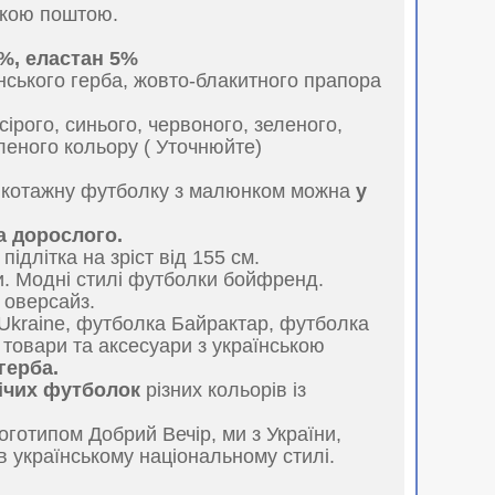
авкою поштою.
%, еластан 5%
нського герба, жовто-блакитного прапора
ірого, синього, червоного, зеленого,
еленого кольору ( Уточнюйте)
икотажну футболку з малюнком можна
у
та дорослого.
длітка на зріст від 155 см.
ни. Модні стилі футболки бойфренд.
і оверсайз.
kraine, футболка Байрактар, футболка
 товари та аксесуари з українською
герба.
вічих футболок
різних кольорів із
логотипом Добрий Вечір, ми з України,
в українському національному стилі.