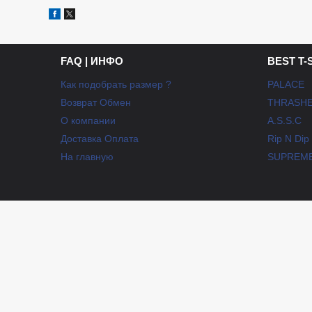
FAQ | ИНФО
BEST T-
Как подобрать размер ?
PALACE
Возврат Обмен
THRASH
О компании
A.S.S.C
Доставка Оплата
Rip N Dip
На главную
SUPREM