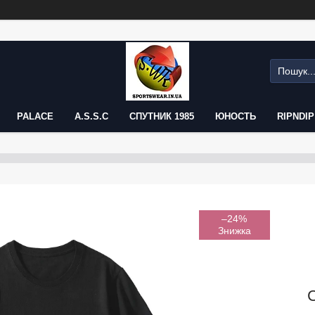
PALACE
A.S.S.C
СПУТНИК 1985
ЮНОСТЬ
RIPNDIP
–24%
С