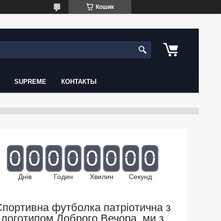
Кошик
SUPREME
КОНТАКТЫ
0
0
0
0
0
0
0
0
Днів
Годин
Хвилин
Секунд
портивна футболка патріотична з
логотипом Доброго Вечора, ми з