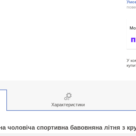
пове
У ко
купи
Характеристики
на чоловіча спортивна бавовняна літня з кр