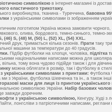
тріотичною символікою
в інтернет-магазині із дост
сного еластичного трикотажу.
ького виробництва, тканина - Туреччина,
бавовна 95
болки
з українськими символами із зображенням украї
тичним логотипом Україна можна замовити чорного, с
ливкового, олива, бордового, темно-синього, темно-з
46) S, (48) M, (50) L, (52) XL, (54) ХХL.
чний друк, тримається кілька сезонів.
Прати
таку тр
льної машини за температури до 40 градусів.
лки.
Підбір футболки на хлопця, чоловіка,
підлітка 
ськими національними написами можна для школяра пі
, вільна, тому вона чудово підійде також і для дівчи
чинку
можна облягати в розмір, так і футболку в стил
 з українськими символами з принтами:
Футболка U
ми з України, футболка Шевченка та ін., а також інші
торазові маски для лиця із принтом українського 
ціональною символікою України.
Набір базових чоло
де завжди доречним.
, кофти з українською символікою,
Кенгуру, Худі з 
Пайти, лонгсліви з патріотичними написами, реглани 