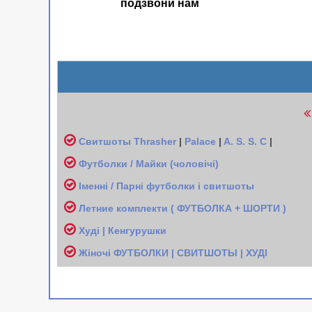
подзвони нам
Свитшоты
Thrasher
|
Palace
|
A. S. S. C
|
Футболки / Майки (чоловічі
)
Іменні / Парні футболки і свитшоты
Л
етние комплекти ( ФУТБОЛКА + ШОРТИ )
Худі | Кенгурушки
Жіночі
ФУТБОЛКИ | СВИТШОТЫ | ХУДІ