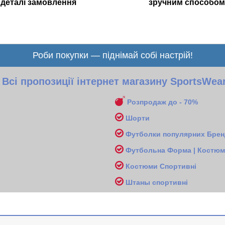
деталі замовлення
зручним способом
Роби покупки — піднімай собі настрій!
Всі пропозиції інтернет магазину SportsWea
Розпродаж до - 70%
Шорти
Футболки популярних Бренд
Футбольна Форма | Костюми
Костюми Спортивні
Ш
таны спортивні