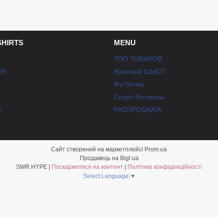
SHIRTS
MENU
ТОП ТОВАРОВ
ER
Женский ШМОТ
Футболки
Спорт Костюмы
E
РАСПРОДАЖА
Сайт створений на маркетплейсі
Prom.ua
Продавець на Bigl.ua
SWR HYPE |
Поскаржитися на контент
|
Політика конфіденційності
Select Language
▼