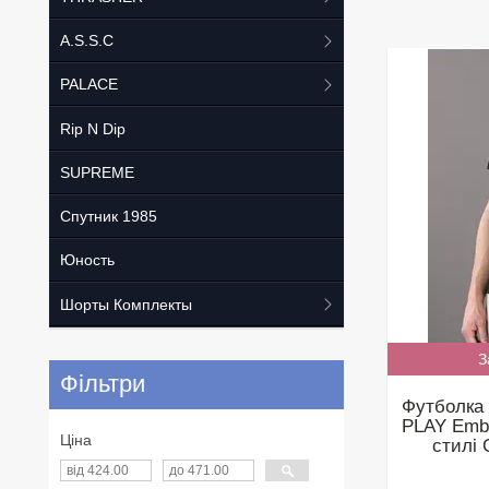
A.S.S.C
PALACE
Rip N Dip
SUPREME
Спутник 1985
Юность
Шорты Комплекты
З
Фільтри
Футболк
PLAY Embl
Ціна
стилі 