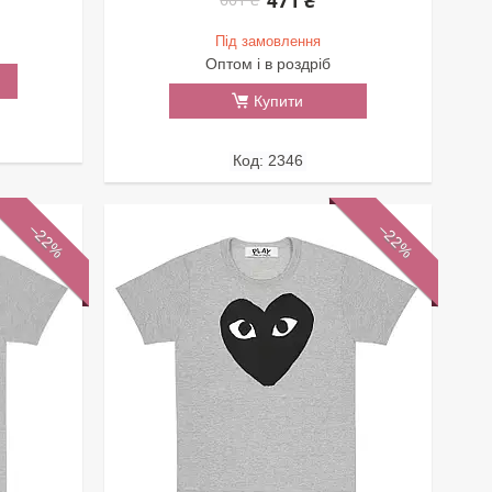
471 ₴
Під замовлення
Оптом і в роздріб
Купити
2346
–22%
–22%