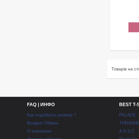
FAQ | ИНФО
BEST T-
Как подобрать размер ?
PALACE
Возврат Обмен
THRASH
О компании
A.S.S.C