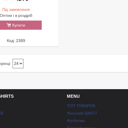
Під замовлення
Оптом і в роздріб
Купити
2389
SHIRTS
MENU
ТОП ТОВАРОВ
ER
Женский ШМОТ
Футболки