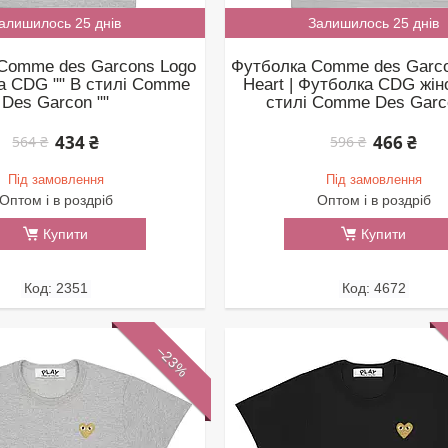
алишилось 25 днів
Залишилось 25 днів
Comme des Garcons Logo
Футболка Comme des Garco
а CDG "" В стилі Comme
Heart | Футболка CDG жіно
Des Garcon ""
стилі Comme Des Garco
434 ₴
466 ₴
564 ₴
596 ₴
Під замовлення
Під замовлення
Оптом і в роздріб
Оптом і в роздріб
Купити
Купити
2351
4672
–23%