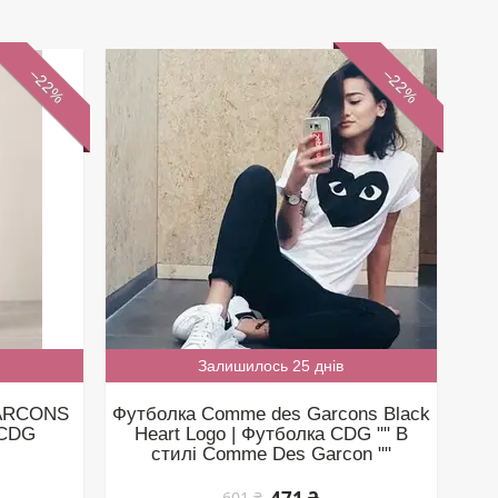
–22%
–22%
Залишилось 25 днів
ARCONS
Футболка Comme des Garcons Black
 CDG
Heart Logo | Футболка CDG "" В
стилі Comme Des Garcon ""
601 ₴