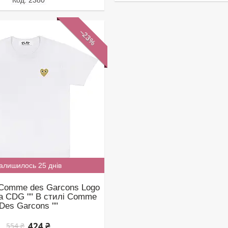
2380
–23%
алишилось 25 днів
Comme des Garcons Logo
а CDG "" В стилі Comme
Des Garcons ""
424 ₴
554 ₴