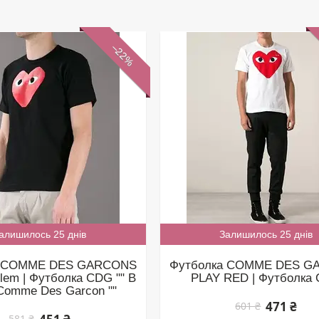
–22%
алишилось 25 днів
Залишилось 25 днів
а COMME DES GARCONS
Футболка COMME DES G
em | Футболка CDG "" В
PLAY RED | Футболка
Comme Des Garcon ""
471 ₴
601 ₴
581 ₴