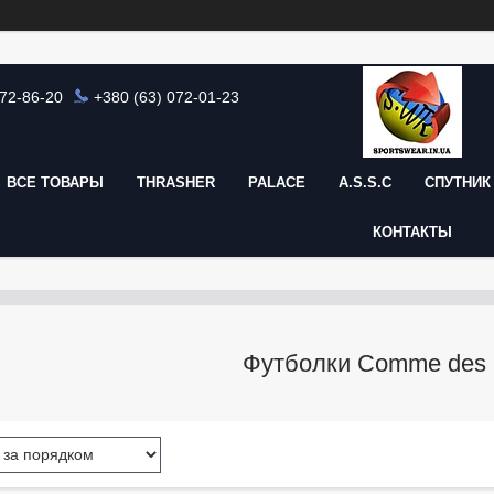
872-86-20
+380 (63) 072-01-23
ВСЕ ТОВАРЫ
THRASHER
PALACE
A.S.S.C
СПУТНИК 
КОНТАКТЫ
Футболки Comme des 