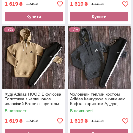
1 619
1 619
₴
₴
1 749 ₴
1 749 ₴
Купити
Купити
–7%
–7%
Худі Adidas HOODIE флісова
Чоловічий теплий костюм
Толстовка з капюшоном
Adidas Кенгуруха з кишенею
чоловічий Батник з принтом
Кофта з принтом Адідас,
Адідас спортивні штани з
зимові штани з лампасами
В наявності
В наявності
лампасами
1 619
1 619
₴
₴
1 749 ₴
1 749 ₴