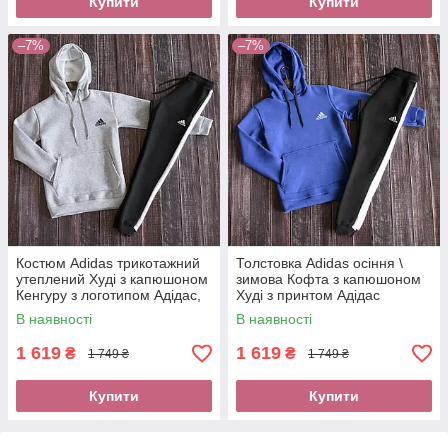
Купити
Купити
–7%
–7%
Костюм Adidas трикотажний
Толстовка Adidas осіння \
утеплений Худі з капюшоном
зимова Кофта з капюшоном
Кенгуру з логотипом Адідас,
Худі з принтом Адідас
штани з лампасами на
спортивні штани чоловічі з
В наявності
В наявності
манжетах
лампасами
1 619
1 619
₴
₴
1 749 ₴
1 749 ₴
Купити
Купити