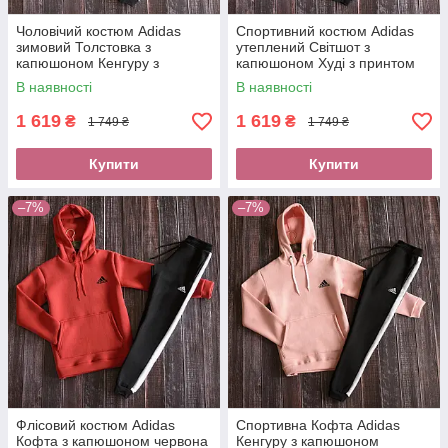
Чоловічий костюм Adidas
Спортивний костюм Adidas
зимовий Толстовка з
утеплений Світшот з
капюшоном Кенгуру з
капюшоном Худі з принтом
принтом Адідас і спортивні
Адідас, чоловічі штани з
В наявності
В наявності
штани з лампасами
лампасами
1 619
1 619
₴
₴
1 749 ₴
1 749 ₴
Купити
Купити
–7%
–7%
Флісовий костюм Adidas
Спортивна Кофта Adidas
Кофта з капюшоном червона
Кенгуру з капюшоном