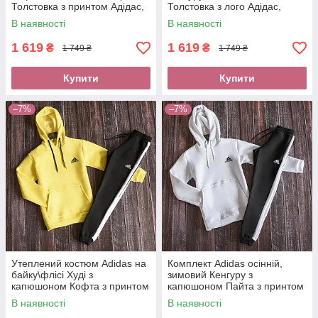
Толстовка з принтом Адідас,
Толстовка з лого Адідас,
штани спортивні з
теплі спортивні штани з
В наявності
В наявності
лампасами
лампасами
1 619
1 619
₴
₴
1 749 ₴
1 749 ₴
Купити
Купити
–7%
–7%
Утеплений костюм Adidas на
Комплект Adidas осінній,
байку\флісі Худі з
зимовий Кенгуру з
капюшоном Кофта з принтом
капюшоном Пайта з принтом
Адідас, чорні спортивки з
Адідас, чоловічі штани з
В наявності
В наявності
лампасами
лампасами на флісі