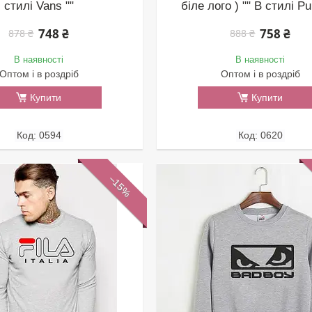
стилі Vans ""
біле лого ) "" В стилі P
748 ₴
758 ₴
878 ₴
888 ₴
В наявності
В наявності
Оптом і в роздріб
Оптом і в роздріб
Купити
Купити
0594
0620
–15%