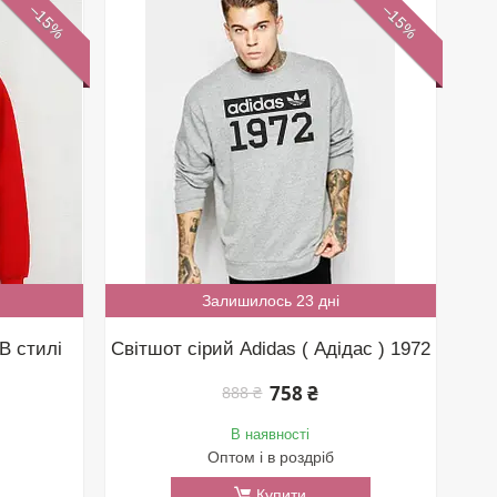
–15%
–15%
Залишилось 23 дні
В стилі
Світшот сірий Adidas ( Адідас ) 1972
758 ₴
888 ₴
В наявності
Оптом і в роздріб
Купити