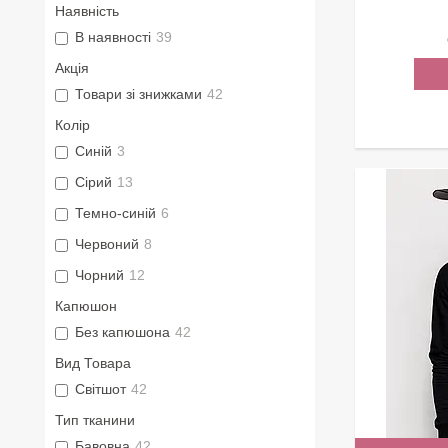
Наявність
В наявності
39
Акція
Товари зі знижками
42
Колір
Синій
3
Сірий
13
Темно-синій
6
Червоний
8
Чорний
12
Капюшон
Без капюшона
42
Вид Товара
Світшот
42
Тип тканини
Бавовна
42