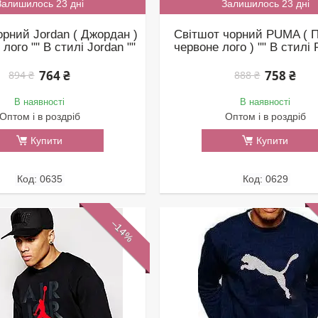
Залишилось 23 дні
Залишилось 23 дні
орний Jordan ( Джордан )
Світшот чорний PUMA ( П
 лого "" В стилі Jordan ""
червоне лого ) "" В стилі 
764 ₴
758 ₴
894 ₴
888 ₴
В наявності
В наявності
Оптом і в роздріб
Оптом і в роздріб
Купити
Купити
0635
0629
–14%