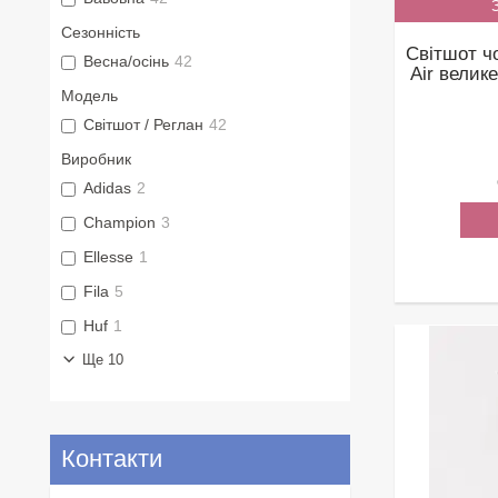
Сезонність
Світшот ч
Весна/осінь
42
Air велике
Модель
Світшот / Реглан
42
Виробник
Adidas
2
Champion
3
Ellesse
1
Fila
5
Huf
1
Ще 10
Контакти