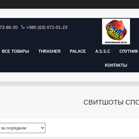
872-86-20
+380 (63) 072-01-23
ВСЕ ТОВАРЫ
THRASHER
PALACE
A.S.S.C
СПУТНИК 
КОНТАКТЫ
СВИТШОТЫ СП