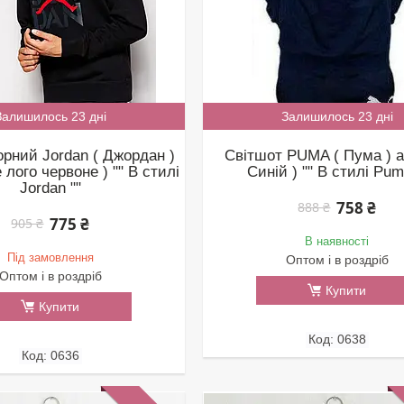
Залишилось 23 дні
Залишилось 23 дні
орний Jordan ( Джордан )
Світшот PUMA ( Пума ) а
е лого червоне ) "" В стилі
Синій ) "" В стилі Pum
Jordan ""
758 ₴
888 ₴
775 ₴
905 ₴
В наявності
Під замовлення
Оптом і в роздріб
Оптом і в роздріб
Купити
Купити
0638
0636