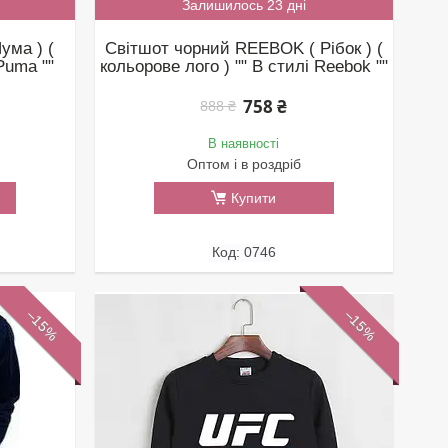
Залишилось 23 дні
ума ) (
Світшот чорний REEBOK ( Рібок ) (
Puma ""
кольорове лого ) "" В стилі Reebok ""
758 ₴
888 ₴
В наявності
Оптом і в роздріб
Купити
0746
–15%
–15%