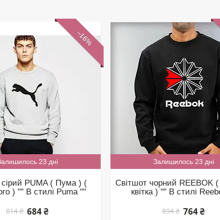
–16%
Залишилось 23 дні
Залишилось 23 дні
 сірий PUMA ( Пума ) (
Світшот чорний REEBOK ( Р
го ) "" В стилі Puma ""
квітка ) "" В стилі Reeb
684 ₴
764 ₴
814 ₴
894 ₴