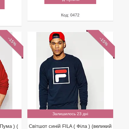
0472
–15%
–15%
Залишилось 23 дні
Пума ) (
Світшот синій FILA ( Філа ) (великий