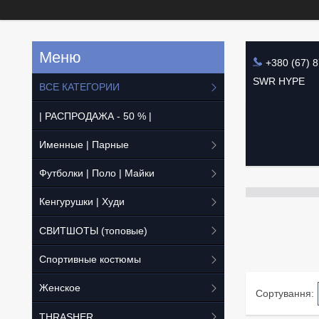
+380 (67) 
SWR HYPE
ВСЕ КАТЕГОРИИ
| РАСПРОДАЖА - 50 % |
Именные | Парные
Футболки | Поло | Майки
Кенгурушки | Худи
СВИТШОТЫ (топовые)
Спортивные костюмы
Женское
THRASHER