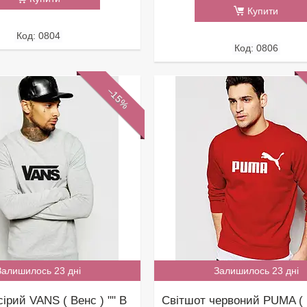
Купити
0804
0806
–15%
Залишилось 23 дні
Залишилось 23 дні
ірий VANS ( Венс ) "" В
Світшот червоний PUMA ( 