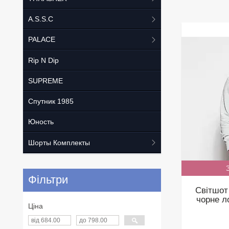
A.S.S.C
PALACE
Rip N Dip
SUPREME
Спутник 1985
Юность
Шорты Комплекты
Фільтри
Світшот
чорне ло
Ціна