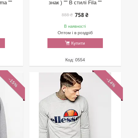
uma ""
знак ) "" В стилі Fila ""
758 ₴
888 ₴
В наявності
Оптом і в роздріб
Купити
0554
–15%
–14%