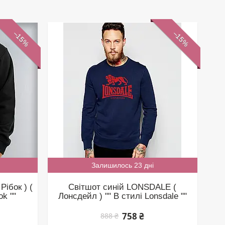
–15%
–15%
Залишилось 23 дні
ібок ) (
Світшот синій LONSDALE (
ok ""
Лонсдейл ) "" В стилі Lonsdale ""
758 ₴
888 ₴