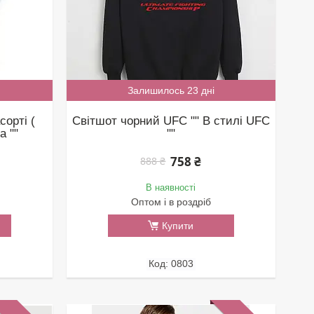
Залишилось 23 дні
сорті (
Світшот чорний UFC "" В стилі UFC
a ""
""
758 ₴
888 ₴
В наявності
Оптом і в роздріб
Купити
0803