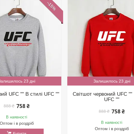
–15%
Залишилось 23 дні
Залишилось 23 дні
рий UFC "" В стилі UFC ""
Світшот червоний UFC "" 
UFC ""
758 ₴
888 ₴
758 ₴
888 ₴
В наявності
В наявності
Оптом і в роздріб
Оптом і в роздріб
Купити