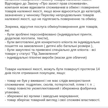
Відповідно до Закону «Про захист прав споживачів», 
компанія може відмовити споживачеві в обміні і поверненні 
товарів належної якості, якщо вони відносяться до категорій, 
зазначених у чинному Переліку непродовольчих товарів 
належної якості, що не підлягають поверненню та обміну.

Зокрема, відсутня послуга обміну/повернення для товарів, 
які:

- були зроблені персоніфіковано (індивідуальні принти, 
додаткові логотипи, тексти),

- були виготовлені для конкретного клієнта як індивідуальне 
пошиття на замовлення ( дитячі або батальні розміри ),

- були закуплені та привезені спеціально для клієнта - всі 
товари у статусі "Під Замовлення"

- індивідуальні гігієнічні вироби (маски для обличчя)

Товари належної якості, можуть бути повернуті протягом 14 
днів після отримання покупцем, якщо:

- товар не був у вживанні і не має слідів використання 
споживачем: подряпин, сколів, потертостей, плям і т. п .;

- товар повністю укомплектований і збережена фабрична 
упаковка;

- збережені всі ярлики і заводське маркування;

- товар зберігає товарний вигляд і свої споживчі властивості.