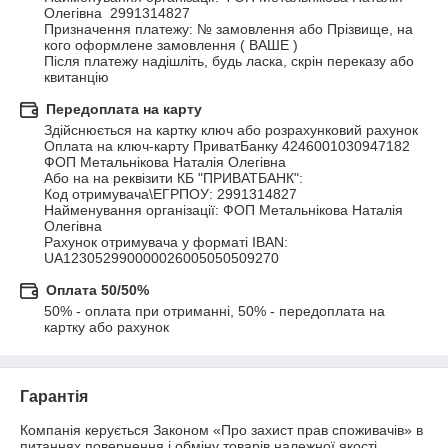
Олегівна  2991314827

Призначення платежу: № замовлення або Прізвище, на 
кого оформлене замовлення ( ВАШЕ )

Після платежу надішліть, будь ласка, скрін переказу або 
квитанцію
Передоплата на карту
Здійснюється на картку ключ або розрахунковий рахунок

Оплата на ключ-карту ПриватБанку 4246001030947182 
ФОП Метальнікова Наталія Олегівна

Або на на реквізити КБ "ПРИВАТБАНК": 

Код отримувача\ЕГРПОУ: 2991314827

Найменування організації: ФОП Метальнікова Наталія 
Олегівна

Рахунок отримувача у форматі IBAN: 
UA123052990000026005050509270
Оплата 50/50%
50% - оплата при отриманні, 50% - передоплата на 
картку або рахунок
Гарантія
Компанія керується Законом «Про захист прав споживачів» в 
питаннях повернення і обміну товарів належної якості.
