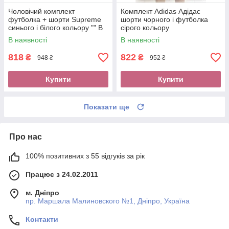
Чоловічий комплект
Комплект Adidas Адідас
футболка + шорти Supreme
шорти чорного і футболка
синього і білого кольору "" В
сірого кольору
стилі Supreme ""
В наявності
В наявності
818
822
₴
₴
948 ₴
952 ₴
Купити
Купити
Показати ще
Про нас
100% позитивних з 55 відгуків за рік
Працює з 24.02.2011
м. Дніпро
пр. Маршала Малиновского №1, Дніпро, Україна
Контакти