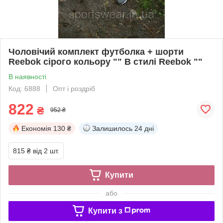
Чоловічий комплект футболка + шорти
Reebok сірого кольору "" В стилі Reebok ""
В наявності
Код: 6888
Опт і роздріб
822
₴
952 ₴
Економія
130 ₴
Залишилось
24 дні
815 ₴
від 2 шт.
Купити
або
Купити з