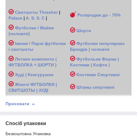
Свитшоты
Thrasher
|
Розпродаж до - 70%
Palace
|
A. S. S. C
|
Футболки / Майки
Шорти
(чоловічі
)
Іменні / Парні футболки
Футболки популярних
і свитшоты
Брендів | чоловічі
Л
етние комплекти (
Футбольна Форма |
ФУТБОЛКА + ШОРТИ )
Костюми | Кофти |
Худі | Кенгурушки
Костюми Спортивні
Жіночі
ФУТБОЛКИ |
Ш
таны спортивні
СВИТШОТЫ | ХУДІ
Приховати
Спосіб упаковки
Безкоштовна Упаковка