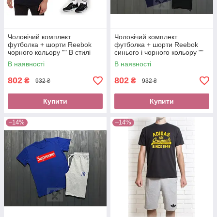
Чоловічий комплект
Чоловічий комплект
футболка + шорти Reebok
футболка + шорти Reebok
чорного кольору "" В стилі
синього і чорного кольору ""
Reebok ""
В стилі Reebok ""
В наявності
В наявності
802
802
₴
₴
932 ₴
932 ₴
Купити
Купити
–14%
–14%