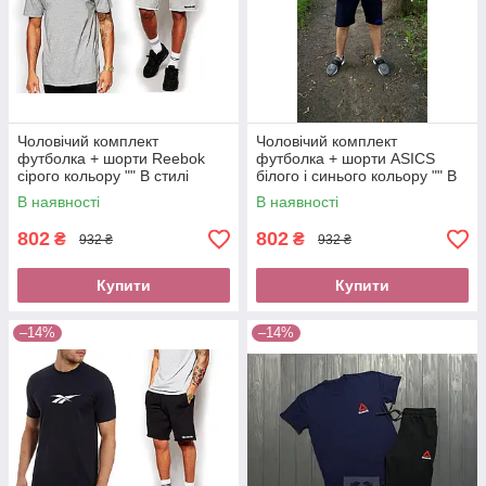
Чоловічий комплект
Чоловічий комплект
футболка + шорти Reebok
футболка + шорти ASICS
сірого кольору "" В стилі
білого і синього кольору "" В
Reebok ""
стилі ASICS ""
В наявності
В наявності
802
802
₴
₴
932 ₴
932 ₴
Купити
Купити
–14%
–14%