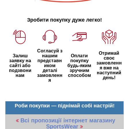
Зробити покупку дуже легко!
Согласуй з
Отримай
Залиш
нашим
Оплати
своє
заявку на
представн
покупку
замовленн
сайті або
иком
будь-яким
я вже на
подзвони
деталі
зручним
наступний
нам
замовленн
способом
день!
я
Роби покупки — піднімай собі настрій!
Всі пропозиції інтернет магазину
SportsWear