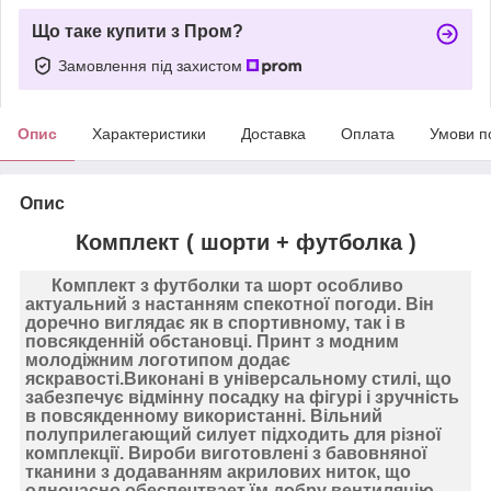
Що таке купити з Пром?
Замовлення під захистом
Опис
Характеристики
Доставка
Оплата
Умови п
Опис
Комплект ( шорти + футболка )
Комплект з футболки та шорт особливо
актуальний з настанням спекотної погоди. Він
доречно виглядає як в спортивному, так і в
повсякденній обстановці. Принт з модним
молодіжним логотипом додає
яскравості.Виконані в універсальному стилі, що
забезпечує відмінну посадку на фігурі і зручність
в повсякденному використанні. Вільний
полуприлегающий силует підходить для різної
комплекції. Вироби виготовлені з бавовняної
тканини з додаванням акрилових ниток, що
одночасно обеспечтвает їм добру вентиляцію