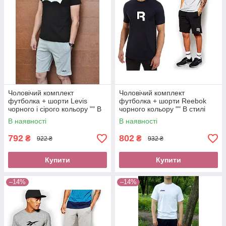
Чоловічий комплект
Чоловічий комплект
футболка + шорти Levis
футболка + шорти Reebok
чорного і сірого кольору "" В
чорного кольору "" В стилі
стилі levi's ""
Reebok ""
В наявності
В наявності
792
802
₴
₴
922 ₴
932 ₴
Купити
Купити
–14%
–14%