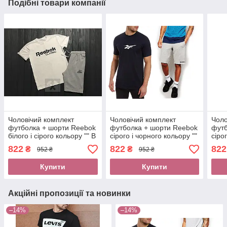
Подібні товари компанії
Чоловічий комплект
Чоловічий комплект
Чоло
футболка + шорти Reebok
футболка + шорти Reebok
футб
білого і сірого кольору "" В
сірого і чорного кольору ""
сіро
стилі Reebok ""
В стилі Reebok ""
В ст
822
822
822
₴
₴
952 ₴
952 ₴
Купити
Купити
Акційні пропозиції та новинки
–14%
–14%