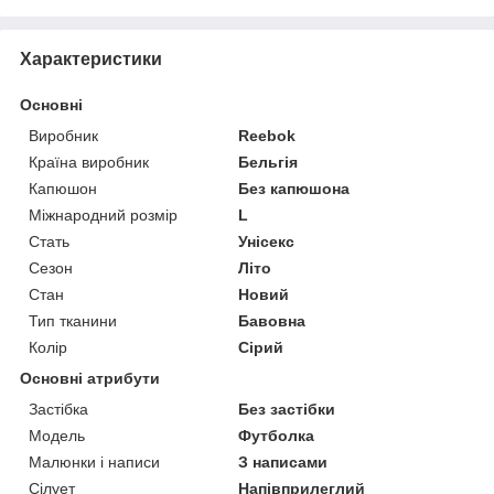
Характеристики
Основні
Виробник
Reebok
Країна виробник
Бельгія
Капюшон
Без капюшона
Міжнародний розмір
L
Стать
Унісекс
Сезон
Літо
Стан
Новий
Тип тканини
Бавовна
Колір
Сірий
Основні атрибути
Застібка
Без застібки
Модель
Футболка
Малюнки і написи
З написами
Сілует
Напівприлеглий