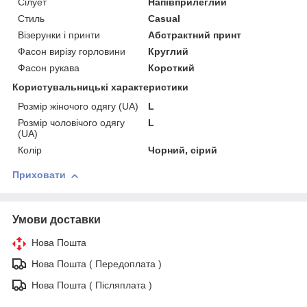
Сілует
Напівприлеглий
Стиль
Casual
Візерунки і принти
Абстрактний принт
Фасон вирізу горловини
Круглий
Фасон рукава
Короткий
Користувальницькі характеристики
Розмір жіночого одягу (UA)
L
Розмір чоловічого одягу
L
(UA)
Колір
Чорний, сірий
Приховати
Умови доставки
Нова Пошта
Нова Пошта ( Передоплата )
Нова Пошта ( Післяплата )