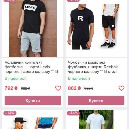
Чоловічий комплект
Чоловічий комплект
футболка + шорти Levis
футболка + шорти Reebok
чорного і сірого кольору "" В
чорного кольору "" В стилі
стилі levi's ""
Reebok ""
В наявності
В наявності
792
802
₴
₴
922 ₴
932 ₴
Купити
Купити
–14%
–14%