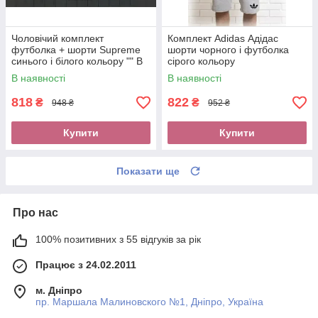
Чоловічий комплект
Комплект Adidas Адідас
футболка + шорти Supreme
шорти чорного і футболка
синього і білого кольору "" В
сірого кольору
стилі Supreme ""
В наявності
В наявності
818
822
₴
₴
948 ₴
952 ₴
Купити
Купити
Показати ще
Про нас
100% позитивних з 55 відгуків за рік
Працює з 24.02.2011
м. Дніпро
пр. Маршала Малиновского №1, Дніпро, Україна