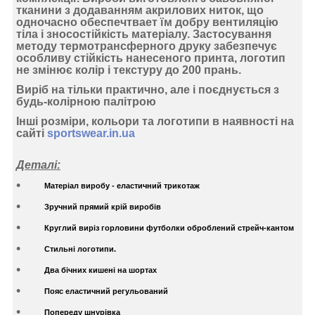
тканини з додаванням акрилових ниток, що
одночасно обеспечтвает їм добру вентиляцію
тіла і зносостійкість матеріалу. Застосування
методу термотрансферного друку
забезпечує
особливу стійкість нанесеного принта, логотип
не змінює колір і текстуру до 200 прань.
Виріб на тільки практично, але і поєднується з
будь-колірною палітрою
Інші розміри, кольори та логотипи в наявності на
сайті
sportswear.in.ua
Деталі:
Матеріал виробу - еластичний трикотаж
Зручний прямий крій виробів
Круглий виріз горловини футболки оброблений стрейч-кантом
Стильні логотипи.
Два бічних кишені на шортах
Пояс еластичний регульований
Попереду шнурівка