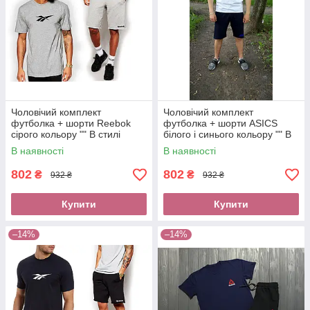
Чоловічий комплект
Чоловічий комплект
футболка + шорти Reebok
футболка + шорти ASICS
сірого кольору "" В стилі
білого і синього кольору "" В
Reebok ""
стилі ASICS ""
В наявності
В наявності
802
802
₴
₴
932 ₴
932 ₴
Купити
Купити
–14%
–14%