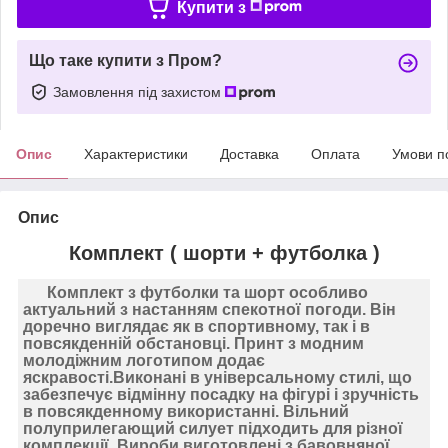
Купити з
Що таке купити з Пром?
Замовлення під захистом
Опис
Характеристики
Доставка
Оплата
Умови п
Опис
Комплект ( шорти + футболка )
Комплект з футболки та шорт особливо
актуальний з настанням спекотної погоди. Він
доречно виглядає як в спортивному, так і в
повсякденній обстановці. Принт з модним
молодіжним логотипом додає
яскравості.Виконані в універсальному стилі, що
забезпечує відмінну посадку на фігурі і зручність
в повсякденному використанні. Вільний
полуприлегающий силует підходить для різної
комплекції. Вироби виготовлені з бавовняної