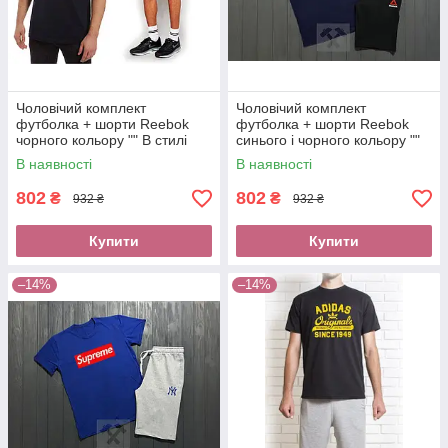
Чоловічий комплект
Чоловічий комплект
футболка + шорти Reebok
футболка + шорти Reebok
чорного кольору "" В стилі
синього і чорного кольору ""
Reebok ""
В стилі Reebok ""
В наявності
В наявності
802
802
₴
₴
932 ₴
932 ₴
Купити
Купити
–14%
–14%