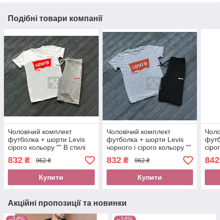
Подібні товари компанії
Чоловічий комплект
Чоловічий комплект
Чоло
футболка + шорти Levis
футболка + шорти Levis
футб
сірого кольору "" В стилі
чорного і сірого кольору ""
сіро
levi's ""
В стилі levi's ""
В ст
832
832
842
₴
₴
962 ₴
962 ₴
Купити
Купити
Акційні пропозиції та новинки
–14%
–14%