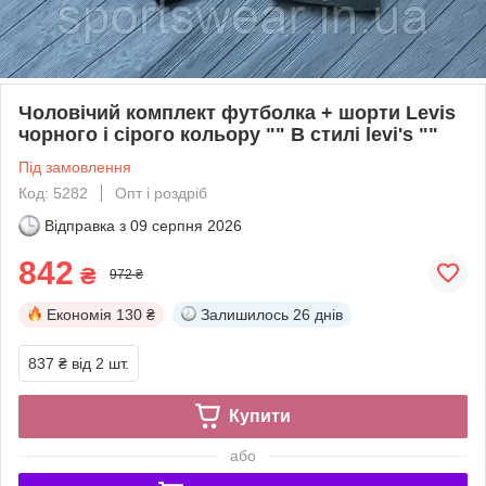
Чоловічий комплект футболка + шорти Levis
чорного і сірого кольору "" В стилі levi's ""
Під замовлення
Код: 5282
Опт і роздріб
Відправка з
09 серпня 2026
842
₴
972 ₴
Економія
130 ₴
Залишилось
26 днів
837 ₴
від 2 шт.
Купити
або