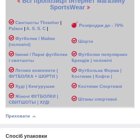
Всі пропозиції інтернет магазину
SportsWear
Свитшоты
Thrasher
|
Розпродаж до - 70%
Palace
|
A. S. S. C
|
Футболки / Майки
Шорти
(чоловічі
)
Іменні / Парні футболки
Футболки популярних
і свитшоты
Брендів | чоловічі
Л
етние комплекти (
Футбольна Форма |
ФУТБОЛКА + ШОРТИ )
Костюми | Кофти |
Худі | Кенгурушки
Костюми Спортивні
Жіночі
ФУТБОЛКИ |
Ш
таны спортивні
СВИТШОТЫ | ХУДІ
Приховати
Спосіб упаковки