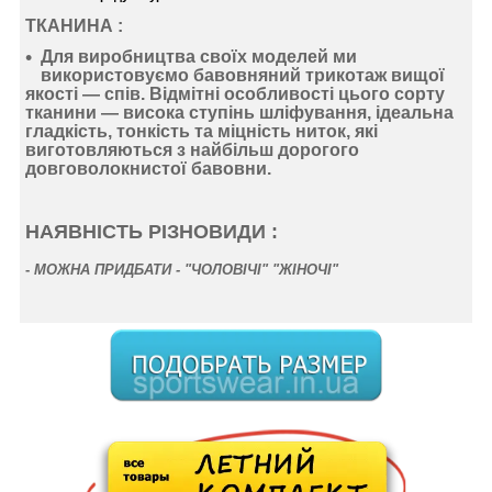
ТКАНИНА :
Для виробництва своїх моделей ми
використовуємо
бавовняний
трикотаж
вищої
якості —
спів
. Відмітні особливості цього сорту
тканини —
висока ступінь шліфування
,
ідеальна
гладкість
,
тонкість
та
міцність ниток
, які
виготовляються з найбільш дорогого
довговолокнистої бавовни.
НАЯВНІСТЬ РІЗНОВИДИ :
-
МОЖНА ПРИДБАТИ - "ЧОЛОВІЧІ" "ЖІНОЧІ"