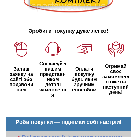
Зробити покупку дуже легко!
Согласуй з
Отримай
Залиш
нашим
Оплати
своє
заявку на
представн
покупку
замовленн
сайті або
иком
будь-яким
я вже на
подзвони
деталі
зручним
наступний
нам
замовленн
способом
день!
я
Роби покупки — піднімай собі настрій!