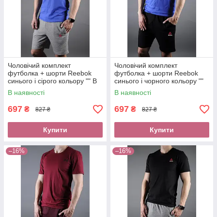
Чоловічий комплект
Чоловічий комплект
футболка + шорти Reebok
футболка + шорти Reebok
синього і сірого кольору "" В
синього і чорного кольору ""
стилі Reebok ""
В стилі Reebok ""
В наявності
В наявності
697
697
₴
₴
827 ₴
827 ₴
Купити
Купити
–16%
–16%