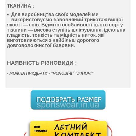
ТКАНИНА :
Для виробництва своїх моделей ми
використовуємо
бавовняний
трикотаж
вищої
якості —
спів
. Відмітні особливості цього сорту
тканини —
висока ступінь шліфування
,
ідеальна
гладкість
,
тонкість
та
міцність ниток
, які
виготовляються з найбільш дорогого
довговолокнистої бавовни.
НАЯВНІСТЬ РІЗНОВИДИ :
-
МОЖНА ПРИДБАТИ - "ЧОЛОВІЧІ" "ЖІНОЧІ"