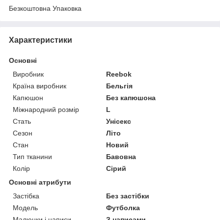
Безкоштовна Упаковка
Характеристики
Основні
Виробник
Reebok
Країна виробник
Бельгія
Капюшон
Без капюшона
Міжнародний розмір
L
Стать
Унісекс
Сезон
Літо
Стан
Новий
Тип тканини
Бавовна
Колір
Сірий
Основні атрибути
Застібка
Без застібки
Модель
Футболка
Малюнки і написи
З написами