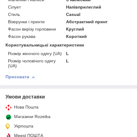
Сілует
Напівприлеглий
Стиль
Casual
Візерунки і принти
Абстрактний принт
Фасон вирізу горловини
Круглий
Фасон рукава
Короткий
Користувальницькі характеристики
Розмір жіночого одягу (UA)
L
Розмір чоловічого одягу
L
(UA)
Приховати
Умови доставки
Нова Пошта
Магазини Rozetka
Укрпошта
Meest ПОШТА