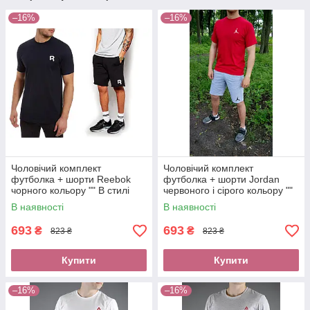
–16%
–16%
Чоловічий комплект
Чоловічий комплект
футболка + шорти Reebok
футболка + шорти Jordan
чорного кольору "" В стилі
червоного і сірого кольору ""
Reebok ""
В стилі Jordan ""
В наявності
В наявності
693
693
₴
₴
823 ₴
823 ₴
Купити
Купити
–16%
–16%