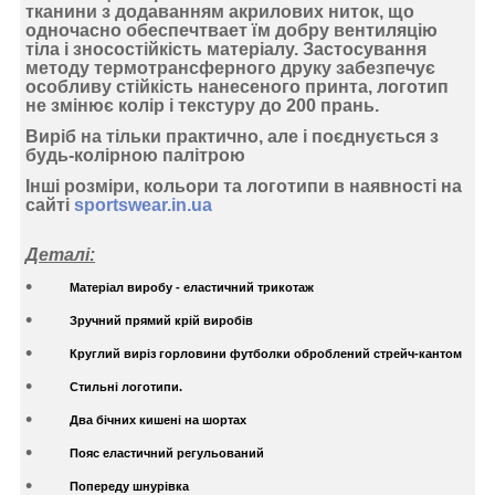
тканини з додаванням акрилових ниток, що
одночасно обеспечтвает їм добру вентиляцію
тіла і зносостійкість матеріалу. Застосування
методу термотрансферного друку
забезпечує
особливу стійкість нанесеного принта, логотип
не змінює колір і текстуру до 200 прань.
Виріб на тільки практично, але і поєднується з
будь-колірною палітрою
Інші розміри, кольори та логотипи в наявності на
сайті
sportswear.in.ua
Деталі:
Матеріал виробу - еластичний трикотаж
Зручний прямий крій виробів
Круглий виріз горловини футболки оброблений стрейч-кантом
Стильні логотипи.
Два бічних кишені на шортах
Пояс еластичний регульований
Попереду шнурівка