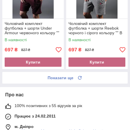
Чоловічий комплект
Чоловічий комплект
футболка + шорти Under
футболка + шорти Reebok
Armour червоного кольору ""
чорного і сірого кольору "" В
В стилі Under Armour ""
стилі Reebok ""
В наявності
В наявності
697
697
₴
₴
827 ₴
827 ₴
Купити
Купити
Показати ще
Про нас
100% позитивних з 55 відгуків за рік
Працює з 24.02.2011
м. Дніпро