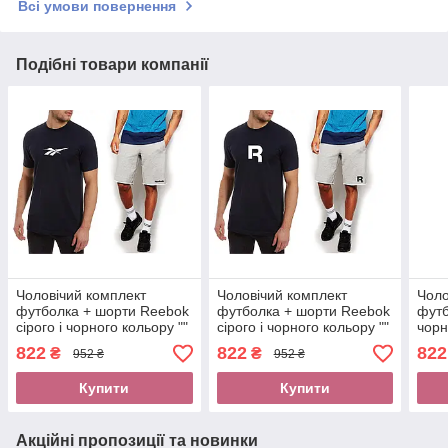
Всі умови повернення
Подібні товари компанії
Чоловічий комплект
Чоловічий комплект
Чоло
футболка + шорти Reebok
футболка + шорти Reebok
футб
сірого і чорного кольору ""
сірого і чорного кольору ""
чорн
В стилі Reebok ""
В стилі Reebok ""
В ст
822
822
822
₴
₴
952 ₴
952 ₴
Купити
Купити
Акційні пропозиції та новинки