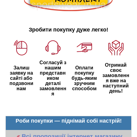
Зробити покупку дуже легко!
Согласуй з
Отримай
Залиш
нашим
Оплати
своє
заявку на
представн
покупку
замовленн
сайті або
иком
будь-яким
я вже на
подзвони
деталі
зручним
наступний
нам
замовленн
способом
день!
я
Роби покупки — піднімай собі настрій!
Всі пропозиції інтернет магазину