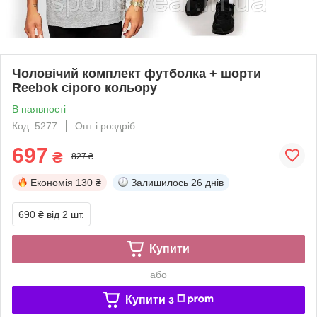
Чоловічий комплект футболка + шорти
Reebok сірого кольору
В наявності
Код: 5277
Опт і роздріб
697
₴
827 ₴
Економія
130 ₴
Залишилось
26 днів
690 ₴
від 2 шт.
Купити
або
Купити з