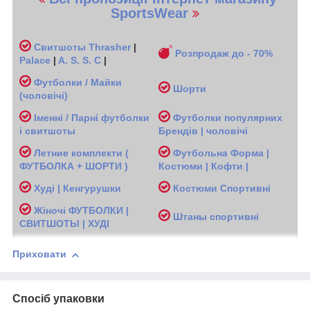
SportsWear
Свитшоты
Thrasher
|
Розпродаж до - 70%
Palace
|
A. S. S. C
|
Футболки / Майки
Шорти
(чоловічі
)
Іменні / Парні футболки
Футболки популярних
і свитшоты
Брендів | чоловічі
Л
етние комплекти (
Футбольна Форма |
ФУТБОЛКА + ШОРТИ )
Костюми | Кофти |
Худі | Кенгурушки
Костюми Спортивні
Жіночі
ФУТБОЛКИ |
Ш
таны спортивні
СВИТШОТЫ | ХУДІ
Приховати
Спосіб упаковки