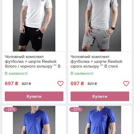
Чоловічий комплект
Чоловічий комплект
футболка + шорти Reebok
футболка + шорти Reebok
білого і чорного кольору "" В
сірого кольору "" В стилі
стилі Reebok ""
Reebok ""
В наявності
В наявності
697
697
₴
₴
827 ₴
827 ₴
Купити
Купити
–16%
–16%