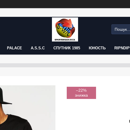
PALACE
A.S.S.C
СПУТНИК 1985
ЮНОСТЬ
RIPNDIP
–22%