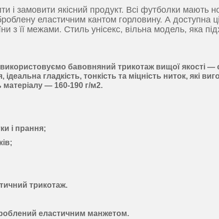
и і замовити якісний продукт. Всі футболки мають н
броблену еластичним кантом горловину. А доступна ц
и з її межами. Стиль унісекс, вільна модель, яка під
и використовуємо
бавовняний
трикотаж
вищої якості —
я
,
ідеальна гладкість
,
тонкість
та
міцність ниток
, які ви
ь матеріалу —
160-190 г/м2
.
ки і прання;
ів;
тичний трикотаж
.
броблений еластичним манжетом.