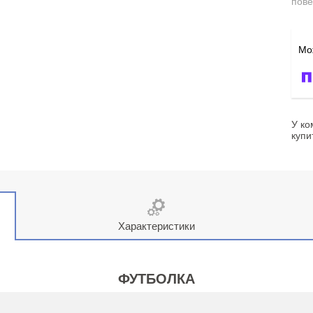
пове
У ко
купи
Характеристики
ФУТБОЛКА