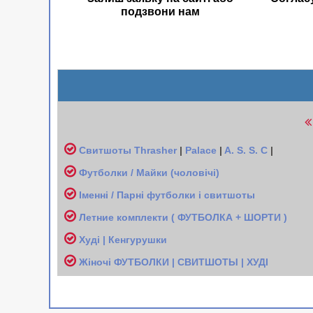
подзвони нам
Свитшоты
Thrasher
|
Palace
|
A. S. S. C
|
Футболки / Майки (чоловічі
)
Іменні / Парні футболки і свитшоты
Л
етние комплекти ( ФУТБОЛКА + ШОРТИ )
Худі | Кенгурушки
Жіночі
ФУТБОЛКИ | СВИТШОТЫ | ХУДІ