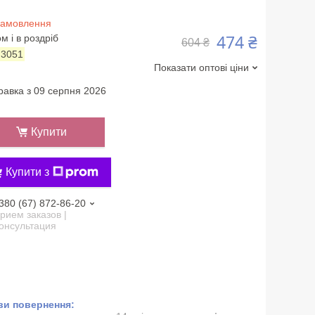
замовлення
474 ₴
м і в роздріб
604 ₴
:
3051
Показати оптові ціни
равка з 09 серпня 2026
Купити
Купити з
380 (67) 872-86-20
рием заказов |
онсультация