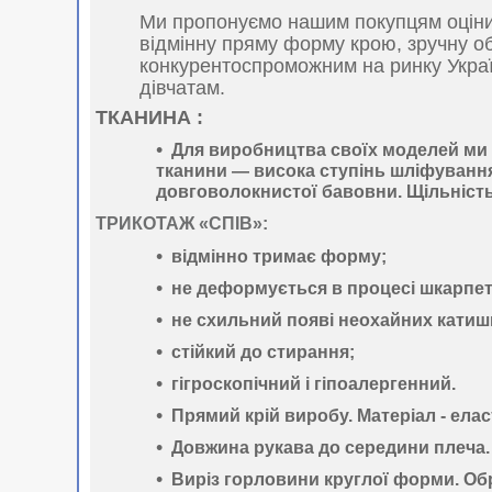
Ми пропонуємо нашим покупцям оцінит
відмінну пряму форму крою, зручну о
конкурентоспроможним на ринку Україн
дівчатам.
ТКАНИНА :
Для виробництва своїх моделей м
тканини —
висока ступінь шліфуванн
довговолокнистої бавовни. Щільніст
ТРИКОТАЖ «СПІВ»:
відмінно тримає форму
;
не деформується
в процесі шкарпет
не схильний появі неохайних катишк
стійкий до стирання
;
гігроскопічний
і
гіпоалергенний
.
Прямий крій виробу. Матеріал -
елас
Довжина рукава до середини плеча.
Виріз горловини круглої форми. О