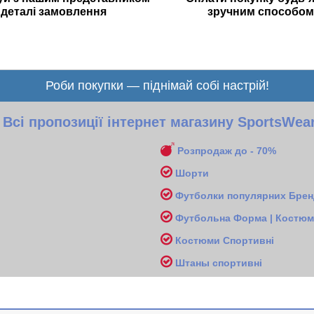
деталі замовлення
зручним способом
Роби покупки — піднімай собі настрій!
Всі пропозиції інтернет магазину SportsWea
Розпродаж до - 70%
Шорти
Футболки популярних Бренд
Футбольна Форма | Костюми
Костюми Спортивні
Ш
таны спортивні