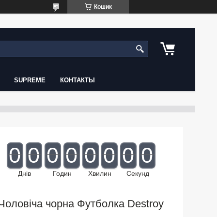
Кошик
SUPREME
КОНТАКТЫ
0
0
0
0
0
0
0
0
Днів
Годин
Хвилин
Секунд
Чоловіча чорна Футболка Destroy