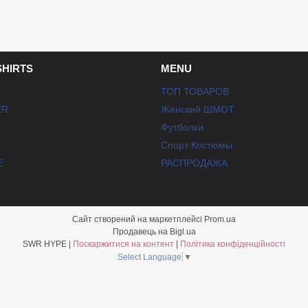
SHIRTS
MENU
ТОП ТОВАРОВ
ER
Женский ШМОТ
Футболки
Спорт Костюмы
E
РАСПРОДАЖА
Сайт створений на маркетплейсі
Prom.ua
Продавець на Bigl.ua
SWR HYPE |
Поскаржитися на контент
|
Політика конфіденційності
Select Language
▼