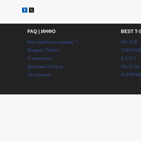
FAQ | ИНФО
BEST T-
Как подобрать размер ?
PALACE
Возврат Обмен
THRASH
О компании
A.S.S.C
Доставка Оплата
Rip N Dip
На главную
SUPREM