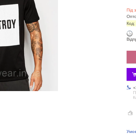
Під 
Опто
Код
Відп
+
П
К