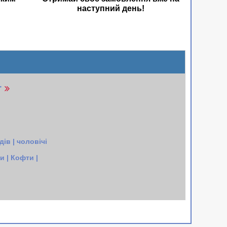
наступний день!
r
ів | чоловічі
 | Кофти |