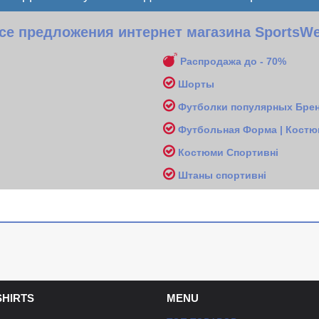
се предложения интернет магазина SportsWe
Распродажа до - 70%
Шорты
Футболки популярных Брен
Футбольная Форма | Костю
Костюми Спортивні
Ш
таны спортивні
SHIRTS
MENU