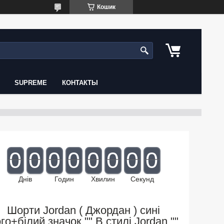
Кошик
SUPREME
КОНТАКТЫ
0
0
0
0
0
0
0
0
Днів
Годин
Хвилин
Секунд
Шорти Jordan ( Джордан ) сині
го+білий значок "" В стилі Jordan ""