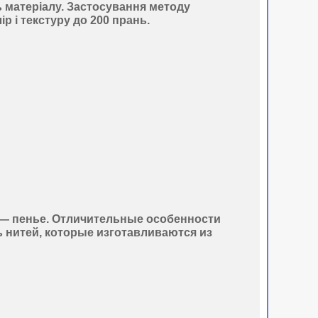
ь матеріалу. Застосування
методу
р і текстуру до 200 прань.
 —
пенье
. Отличительные особенности
ь нитей
, которые изготавливаются из