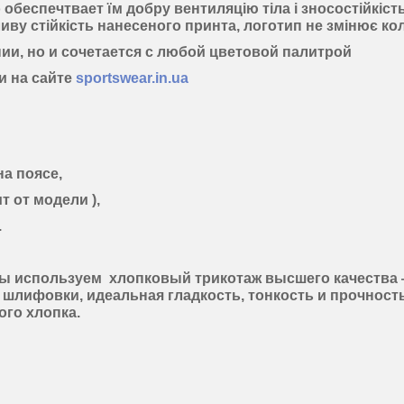
беспечтвает їм добру вентиляцію тіла і зносостійкіст
ву стійкість нанесеного принта, логотип не змінює колі
ии, но и сочетается с любой цветовой палитрой
и на сайте
sportswear.in.ua
а поясе,
т от модели ),
.
мы используем
хлопковый
трикотаж
высшего качества
ь шлифовки
,
идеальная гладкость
,
тонкость
и
прочност
ого хлопка.