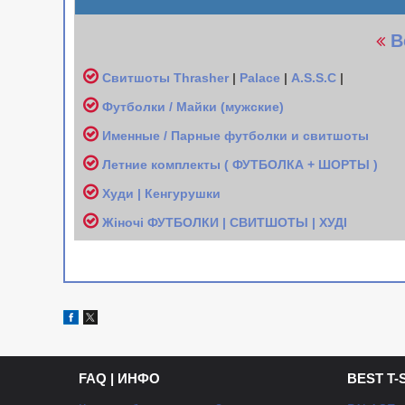
В
Свитшоты
Thrasher
|
Palace
|
A.S.S.C
|
Футболки / Майки (мужские
)
Именные / Парные футболки и свитшоты
Л
етние комплекты ( ФУТБОЛКА + ШОРТЫ )
Худи | Кенгурушки
Жіночі
ФУТБОЛКИ | СВИТШОТЫ | ХУДІ
FAQ | ИНФО
BEST T-