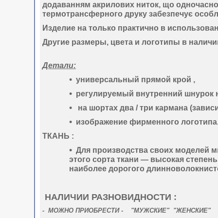
додаванням акрилових ниток, що одночасно о
термотрансферного друку
забезпечує особли
Изделие на только практично в использован
Другие размеры, цвета и логотипы в наличи
Детали:
универсальный прямой крой ,
регулируемый внутренний шнурок н
на шортах два / три кармана (зависи
изображение фирменного логотипа
ТКАНЬ :
Для производства своих моделей 
этого сорта ткани —
высокая степен
наиболее дорогого длинноволокнист
НАЛИЧИИ РАЗНОВИДНОСТИ :
-
МОЖНО ПРИОБРЕСТИ - "МУЖСКИЕ" "ЖЕНСКИЕ"