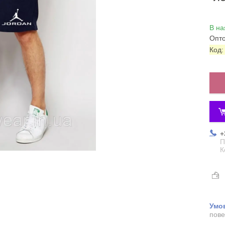
В на
Опто
Код
+
П
К
пове