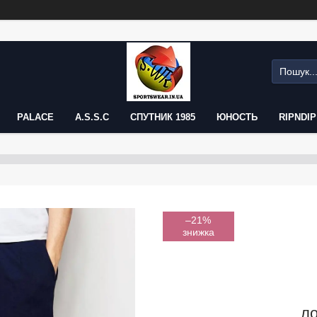
PALACE
A.S.S.C
СПУТНИК 1985
ЮНОСТЬ
RIPNDIP
–21%
ло