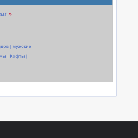
ar
дов | мужские
мы | Кофты |