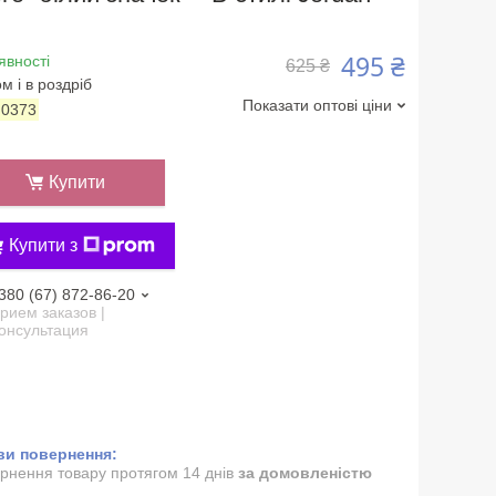
495 ₴
явності
625 ₴
м і в роздріб
Показати оптові ціни
:
0373
Купити
Купити з
380 (67) 872-86-20
рием заказов |
онсультация
рнення товару протягом 14 днів
за домовленістю