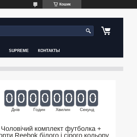
Кошик
SUPREME
КОНТАКТЫ
0
0
0
0
0
0
0
0
Днів
Годин
Хвилин
Секунд
Чоловічий комплект футболка +
рти Reebok білого і сірого кольору