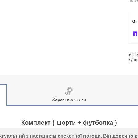
пове
У ко
купи
Характеристики
Комплект ( шорти + футболка )
туальний з настанням спекотної погоди. Він доречно ви