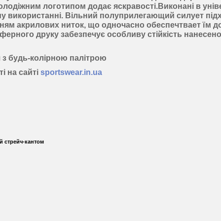
олодіжним логотипом додає яскравості.Виконані в унів
ому використанні. Вільний полуприлегающий силует підх
ням акрилових ниток, що одночасно обеспечтвает їм доб
ферного друку
забезпечує особливу стійкість нанесеног
я з будь-колірною палітрою
і на сайті
sportswear.in.ua
й стрейч-кантом