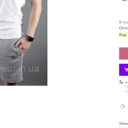
В на
Опто
Код
+
П
К