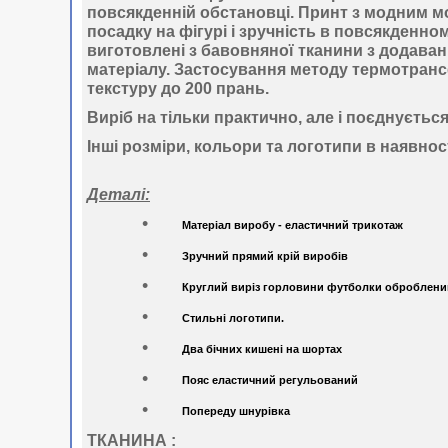
повсякденній обстановці. Принт з модним м
посадку на фігурі і зручність в повсякденн
виготовлені з бавовняної тканини з додаван
матеріалу. Застосування
методу термотранс
текстуру до 200 прань.
Виріб на тільки практично, але і поєднуєтьс
Інші розміри, кольори та логотипи в наявност
Деталі:
Матеріал виробу - еластичний трикотаж
Зручний прямий крій виробів
Круглий виріз горловини футболки оброблени
Стильні логотипи.
Два бічних кишені на шортах
Пояс еластичний регульований
Попереду шнурівка
ТКАНИНА :