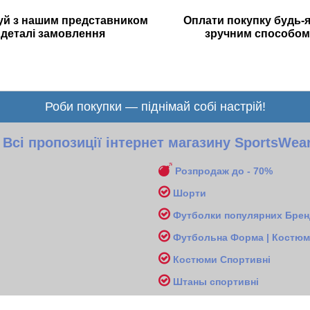
уй з нашим представником
Оплати покупку будь-
деталі замовлення
зручним способом
Роби покупки — піднімай собі настрій!
Всі пропозиції інтернет магазину SportsWea
Розпродаж до - 70%
Шорти
Футболки популярних Бренд
Футбольна Форма | Костюми
Костюми Спортивні
Ш
таны спортивні