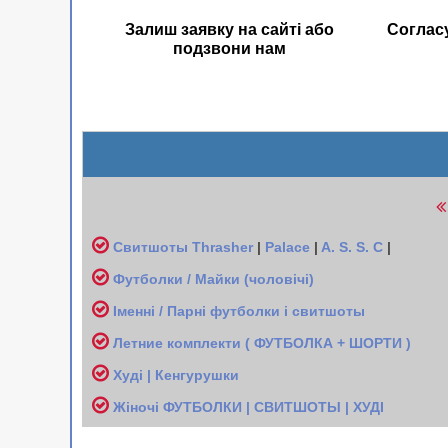
Залиш заявку на сайті або
Соглас
подзвони нам
Свитшоты
Thrasher
|
Palace
|
A. S. S. C
|
Футболки / Майки (чоловічі
)
Іменні / Парні футболки і свитшоты
Л
етние комплекти ( ФУТБОЛКА + ШОРТИ )
Худі | Кенгурушки
Жіночі
ФУТБОЛКИ | СВИТШОТЫ | ХУДІ