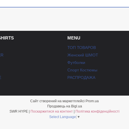
SHIRTS
MENU
ТОП ТОВАРОВ
ER
Женский ШМОТ
Футболки
Спорт Костюмы
E
РАСПРОДАЖА
Сайт створений на маркетплейсі
Prom.ua
Продавець на Bigl.ua
SWR HYPE |
Поскаржитися на контент
|
Політика конфіденційності
Select Language
▼