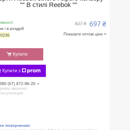
"" В стилі Reebok ""
697 ₴
явності
827 ₴
м і в роздріб
Показати оптові ціни
:
0236
Купити
Купити з
380 (67) 872-86-20
рием заказов |
онсультация