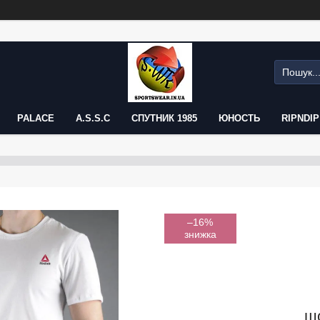
PALACE
A.S.S.C
СПУТНИК 1985
ЮНОСТЬ
RIPNDIP
–16%
шо