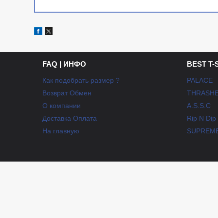
FAQ | ИНФО
BEST T-
Как подобрать размер ?
PALACE
Возврат Обмен
THRASH
О компании
A.S.S.C
Доставка Оплата
Rip N Dip
На главную
SUPREM