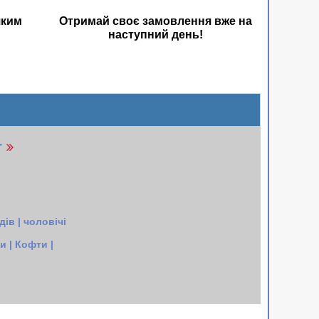
яким
Отримай своє замовлення вже на
наступний день!
r
ів | чоловічі
 | Кофти |