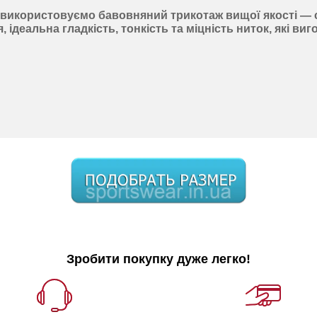
и використовуємо
бавовняний
трикотаж
вищої якості —
я
,
ідеальна гладкість
,
тонкість
та
міцність ниток
, які ви
Зробити покупку дуже легко!