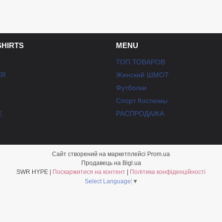
SHIRTS
MENU
ТОП ТОВАРОВ
ER
Женский ШМОТ
Футболки
Спорт Костюмы
E
РАСПРОДАЖА
Сайт створений на маркетплейсі
Prom.ua
Продавець на Bigl.ua
SWR HYPE |
Поскаржитися на контент
|
Політика конфіденційності
Select Language
▼