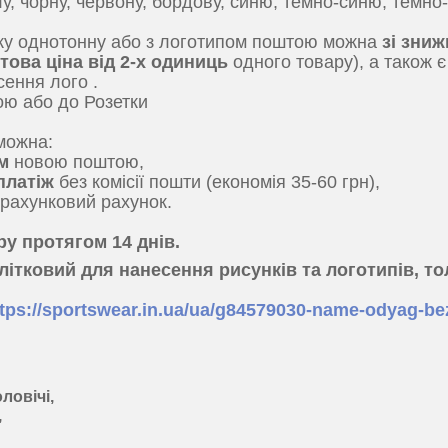
у, чорну, червону, бордову, синю, темно-синю, темно-
ку однотонну або з логотипом поштою можна
зі зниж
птова ціна від 2-х одиниць
одного товару), а також 
сення лого .
ю або до Розетки
можна:
им
новою поштою,
платіж
без комісії пошти (економія 35-60 грн),
рахунковий рахунок.
ру протягом 14 днів.
літковий для нанесення рисунків та логотипів, то
ttps://sportswear.in.ua/ua/g84579030-name-odyag-be
ловічі,
,