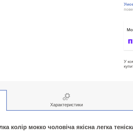
пове
У ко
купи
Характеристики
ка колір мокко чоловіча якісна легка теніс