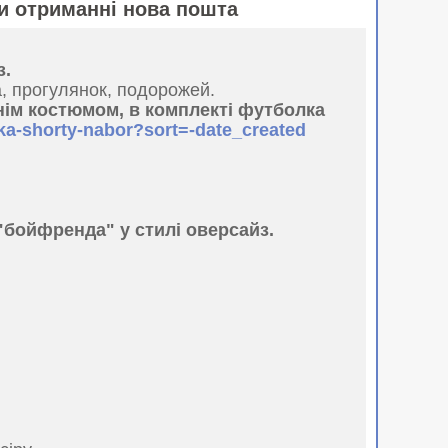
и отриманні нова пошта
з.
а, прогулянок, подорожей.
тнім костюмом, в комплекті футболка
lka-shorty-nabor?sort=-date_created
"бойфренда" у стилі оверсайз.