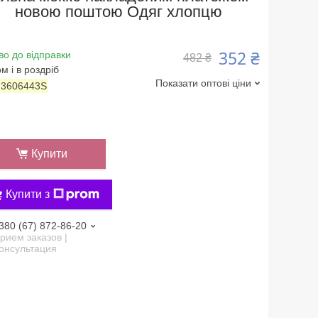
новою поштою Одяг хлопцю
352 ₴
во до відправки
482 ₴
м і в роздріб
Показати оптові ціни
:
3606443S
Купити
Купити з
380 (67) 872-86-20
рием заказов |
онсультация