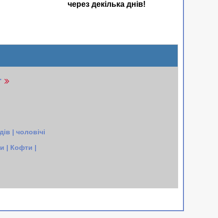
через декілька днів!
r
ів | чоловічі
 | Кофти |