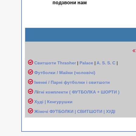
подзвони нам
Свитшоти
Thrasher
|
Palace
|
A. S. S. C
|
Футболки / Майки (чоловічі
)
Іменні / Парні футболки і свитшоти
Л
і
тні комплекти ( ФУТБОЛКА + ШОРТИ )
Худі | Кенгурушки
Жіночі
ФУТБОЛКИ | СВИТШОТИ | ХУДІ