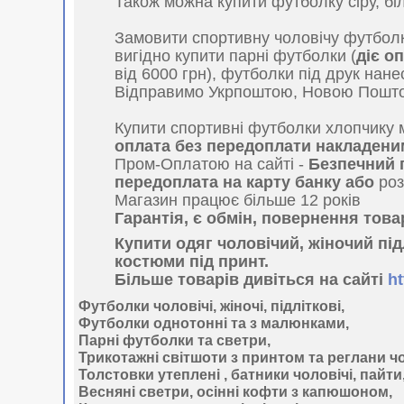
Також можна купити футболку сіру, біл
Замовити спортивну чоловічу футбол
вигідно купити парні футболки (
діє о
від 6000 грн), футболки під друк нане
Відправимо Укрпоштою, Новою Пошто
Купити спортивні футболки хлопчику 
оплата без передоплати накладен
Пром-Оплатою на сайті -
Безпечний 
передоплата на карту банку або
роз
Магазин працює більше 12 років
Гарантія, є обмін, повернення това
Купити одяг чоловічий, жіночий під
костюми під принт.
Більше товарів дивіться на сайті
h
Футболки чоловічі, жіночі, підліткові,
Футболки однотонні
та з малюнками,
Парні футболки та светри,
Трикотажні
світшоти з принтом
та реглани чо
Толстовки
утеплені , батники чоловічі, пайти
Весняні светри, осінні кофти з капюшоном,