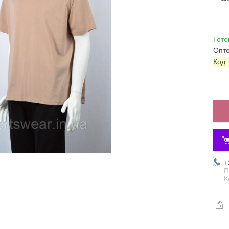
Гото
Опто
Код
+
П
К