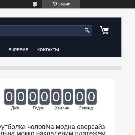
Кошик
SUPREME
КОНТАКТЫ
0
0
0
0
0
0
0
0
Днів
Годин
Хвилин
Секунд
утболка чоловіча модна оверсайз
ільна мокко накладеним платежем