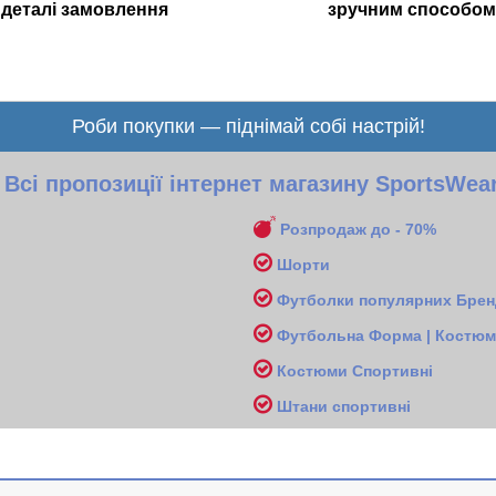
деталі замовлення
зручним способом
Роби покупки — піднімай собі настрій!
Всі пропозиції інтернет магазину SportsWea
Розпродаж до - 70%
Шорти
Футболки популярних Бренд
Футбольна Форма | Костюми
Костюми Спортивні
Ш
тани спортивні