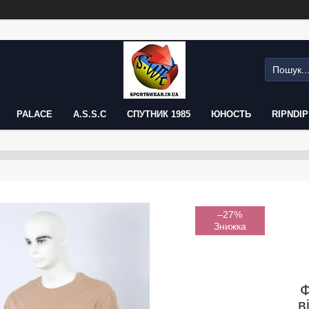
PALACE
A.S.S.C
СПУТНИК 1985
ЮНОСТЬ
RIPNDIP
–27%
Ф
в