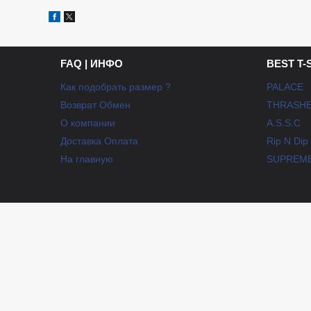
FAQ | ИНФО
BEST T-
Как подобрать размер ?
PALACE
Возврат Обмен
THRASH
О компании
A.S.S.C
Доставка Оплата
Rip N Dip
На главную
SUPREM