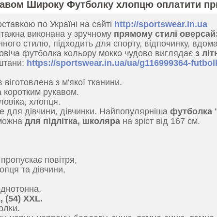
кавом Широку Футболку хлопцю оплатити пр
ставкою по Україні на сайті
http://sportswear.in.ua
отажна виконана у зручному
прямому стилі оверсай
ного стилю, підходить для спорту, відпочинку, вдом
ловіча футболка кольору мокко чудово виглядає
з лі
 штани:
https://sportswear.in.ua/ua/g116999364-futbo
 віготовлена з м'якої тканини.
а коротким рукавом.
ловіка, хлопця.
де для дівчини, дівчинки. Найпопулярніша
футболка 
 можна
для підлітка, школяра
на зріст від 167 см.
пропускає повітря,
опця та дівчини,
однотонна,
, (54) ХХL.
олки.