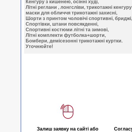
Кенгуру
з кишенею, осінні худі,
Літні
реглани
, лонгсліви, трикотажні кенгуру
маски
для обличчя трикотажні захисні,
Шорти з принтом
чоловічі спортивні, бриджі,
Спортівки,
штани
повсякденні,
Спортивні
костюми
літні та зимові,
Літні
комплекти
футболка+шорти,
Бомбери
, демісезонні трикотажні куртки.
Уточнюйте
!
Залиш заявку на сайті або
Соглас