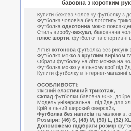
бавовна з коротким ру
Купити бежева чоловічу футболку з до
Футболка чоловіча без логотипу трик
Футболка
однотонна
мокко повсякден
Стиль виробу-
кежуал
, бавовняна чо
плюс шорти
, футболки та спортивні
Літня
котонова
футболка без рисунків
Футболка мокко
з круглим вирізом
т
Обрати футболку на літо можна на чо
Футболка мокко у вільному крої підій
Купити футболку в інтернет-магазині
ОСОБЛИВОСТІ:
Якісний
еластичний трикотаж,
Склад
футболки-бавовна 90%, добре 
Модель універсальна - підійде для хл
Крій вільний широкий оверсайз,
Футболка без написів
та малюнків, 
Розміри: (46) S, (48) M, (50) L, (52) XL
Допоможемо підібрати розмір
футб