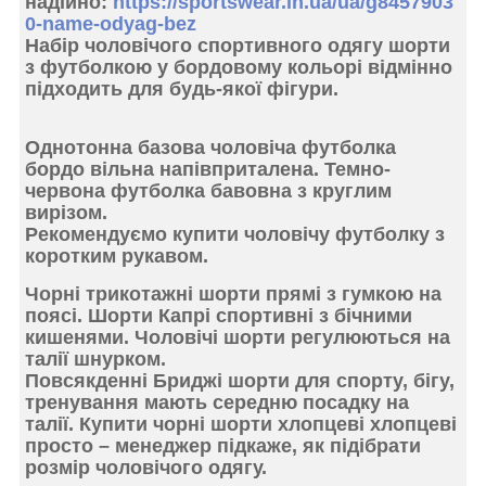
надійно:
https://sportswear.in.ua/ua/g8457903
0-name-odyag-bez
Набір чоловічого спортивного одягу
шорти
з футболкою у бордовому кольорі відмінно
підходить для будь-якої фігури.
Однотонна базова чоловіча футболка
бордо
вільна напівприталена. Темно-
червона футболка бавовна з круглим
вирізом.
Рекомендуємо купити чоловічу футболку
з
коротким рукавом.
Чорні
трикотажні шорти прямі
з гумкою на
поясі. Шорти Капрі спортивні
з бічними
кишенями.
Чоловічі шорти регулюються на
талії
шнурком
.
Повсякденні Бриджі шорти
для спорту, бігу,
тренування мають
середню посадку
на
талії. Купити чорні шорти хлопцеві хлопцеві
просто – менеджер підкаже, як
підібрати
розмір чоловічого одягу.