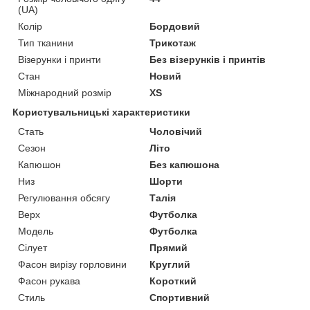
(UA)
Колір
Бордовий
Тип тканини
Трикотаж
Візерунки і принти
Без візерунків і принтів
Стан
Новий
Міжнародний розмір
XS
Користувальницькі характеристики
Стать
Чоловічий
Сезон
Літо
Капюшон
Без капюшона
Низ
Шорти
Регулювання обсягу
Талія
Верх
Футболка
Модель
Футболка
Сілует
Прямий
Фасон вирізу горловини
Круглий
Фасон рукава
Короткий
Стиль
Спортивний