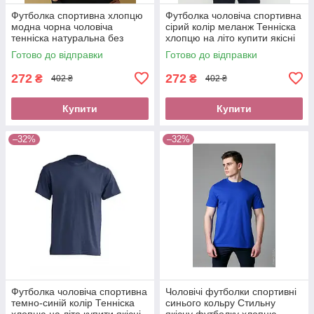
Футболка спортивна хлопцю
Футболка чоловіча спортивна
модна чорна чоловіча
сірий колір меланж Тенніска
тенніска натуральна без
хлопцю на літо купити якісні
передоплати новою поштою
футболки без передоплати
Готово до відправки
Готово до відправки
Одяг для спорту дому
новою поштою
272
272
₴
₴
402 ₴
402 ₴
Купити
Купити
–32%
–32%
Футболка чоловіча спортивна
Чоловічі футболки спортивні
темно-синій колір Тенніска
синього кольру Стильну
хлопцю на літо купити якісні
якісну футболку хлопцю