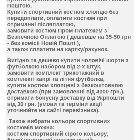
Поштою.
Купити спортивний костюм хлопцю без
передоплати, оплатити костюм при
отриманні післяплатою,
замовити
костюм Пром-Платежем
з
Безпечною Оплатою ( дешевше на 35-50 грн
- без комісіі Новій Пошті ),
а також сплатити на картку/рахунок.
Вигідно та дешево купити
чоловічі шорти з
футболкою набором від 2-х штук,
замовити комплект трикотажний в
комплекті капрі та літня футболка,
купити костю
м хлопцеві з безкоштовною
доставкою
(при замовленні від 4000 грн.),
отримати
бонусну доставку від Укрпошти
від 30 грн. (умови та терміни акції
уточнюйте на сайті перевізника).
Також
вибрати кольори спортивних
костюмів
можна:
костюм спортивний сірого кольору,
білий чоловічий костюм літній,