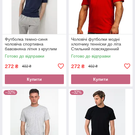
Футболка темно-синя
Чоловічі футболки модні
чоловіча спортивна
хлопчику тенніски до літа
бавовняна літня з круглим
Стильний повсякденний
вирізом вільна купити
чоловічий одяг оптом та в
Готово до відправки
Готово до відправки
футболку оплата при
роздріб При отриманні нова
отриманні нова пошта
пошта
272
272
₴
₴
402 ₴
402 ₴
Купити
Купити
–32%
–32%