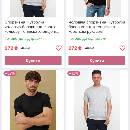
Спортивна Футболка
Чоловіча спортивна Футболка
чоловіча бавовняна сірого
бавовна літня тенніска з
кольору Тенніска хлопцю на
коротким рукавом
літо Є оплата при отриманні
накладеним платежем новою
Готово до відправки
Готово до відправки
новою поштою
поштою Одяг хлопцю
272
272
₴
₴
402 ₴
402 ₴
Купити
Купити
–32%
–32%