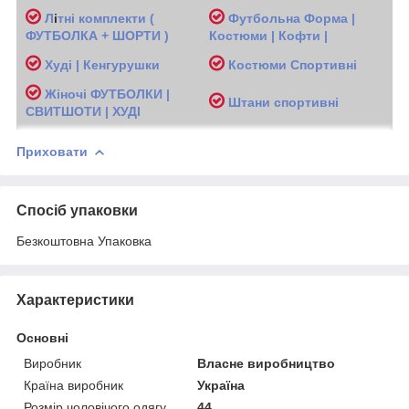
Л
і
тні комплекти (
Футбольна Форма |
ФУТБОЛКА + ШОРТИ )
Костюми | Кофти |
Худі | Кенгурушки
Костюми Спортивні
Жіночі
ФУТБОЛКИ |
Ш
тани спортивні
СВИТШОТИ | ХУДІ
Приховати
Спосіб упаковки
Безкоштовна Упаковка
Характеристики
Основні
Виробник
Власне виробництво
Країна виробник
Україна
Розмір чоловічого одягу
44