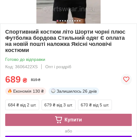
Спортивний костюм літо Шорти чорні плюс
Футболка бордова Стильний одяг Є оплата
на новій пошті наложка Якісні чоловічі
костюми
Готово до відправки
Код: 3606422XS
Опт і роздріб
689
₴
819 ₴
Економія
130 ₴
Залишилось
26 днів
684 ₴
від 2 шт.
679 ₴
від 3 шт.
670 ₴
від 5 шт.
Купити
або