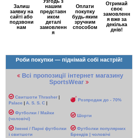
Узгодь з
Отримай
Залиш
нашим
Оплати
своє
заявку на
представн
покупку
замовленн
сайті або
иком
будь-яким
я вже за
подзвони
деталі
зручним
декілька
нам
замовленн
способом
днів!
я
Роби покупки — піднімай собі настрій!
Всі пропозиції інтернет магазину
SportsWear
Свитшоти
Thrasher
|
Розпродаж до - 70%
Palace
|
A. S. S. C
|
Футболки / Майки
Шорти
(чоловічі
)
Іменні / Парні футболки
Футболки популярних
і свитшоти
Брендів | чоловічі