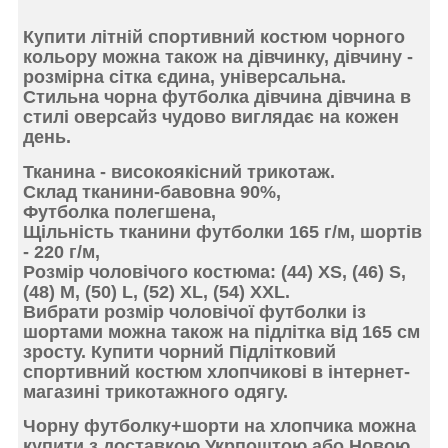
Купити літній спортивний костюм чорного
кольору можна також на дівчинку, дівчину -
розмірна
сітка єдина, універсальна.
Стильна чорна футболка дівчина дівчина в
стилі оверсайз чудово виглядає на кожен
день.
Тканина
- високоякісний трикотаж.
Склад
тканини-бавовна 90%,
Футболка полегшена,
Щільність
тканини футболки 165 г/м, шортів
- 220 г/м,
Розмір
чоловічого костюма: (44) XS, (46) S,
(48) M, (50) L, (52) XL, (54) ХХL.
Вибрати розмір чоловічої футболки із
шортами можна
також на підлітка
від 165 см
зросту. Купити чорний
Підлітковий
спортивний костюм хлопчикові
в інтернет-
магазині трикотажного одягу.
Чорну футболку+шорти на хлопчика можна
купити
з доставкою Укрпоштою або Новою