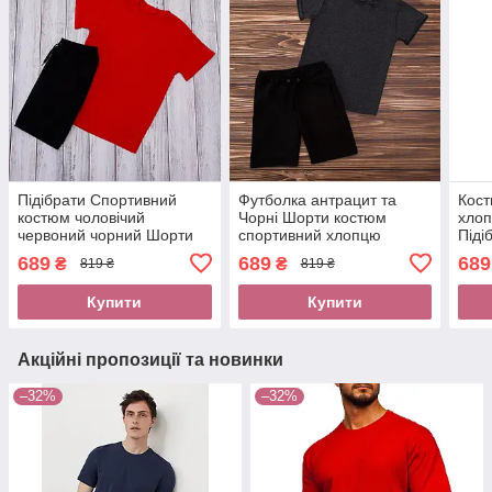
Підібрати Спортивний
Футболка антрацит та
Кост
костюм чоловічий
Чорні Шорти костюм
хлоп
червоний чорний Шорти
спортивний хлопцю
Піді
Футболку хлопцеві
легкий чоловічий одяг
Футб
689
689
689
₴
₴
819 ₴
819 ₴
Стильний чоловічий одяг
натуральний Є
хлоп
Накладений платіж нова
накладений платіж нова
чоло
Купити
Купити
пошта
пошта
Нов
Акційні пропозиції та новинки
–32%
–32%