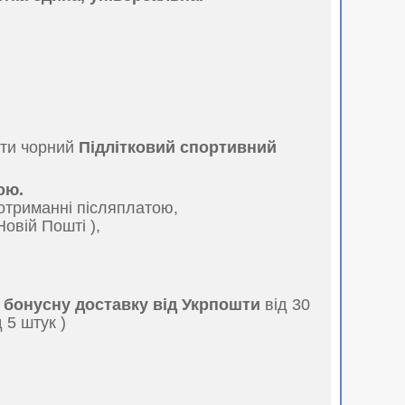
ити чорний
Підлітковий спортивний
ою.
отриманні післяплатою,
Новій Пошті ),
и
бонусну доставку від Укрпошти
від 30
 5 штук )