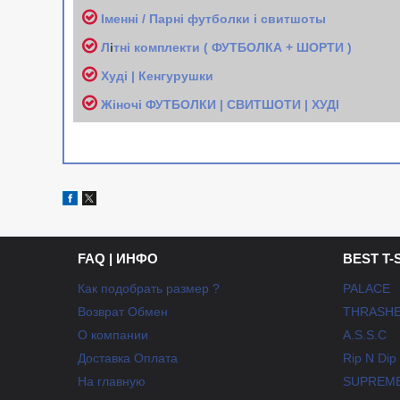
Іменні / Парні футболки і свитшоты
Л
і
тні комплекти ( ФУТБОЛКА + ШОРТИ )
Худі | Кенгурушки
Жіночі
ФУТБОЛКИ | СВИТШОТИ | ХУДІ
FAQ | ИНФО
BEST T-
Как подобрать размер ?
PALACE
Возврат Обмен
THRASH
О компании
A.S.S.C
Доставка Оплата
Rip N Dip
На главную
SUPREM