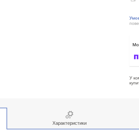
пове
У ко
купи
Характеристики