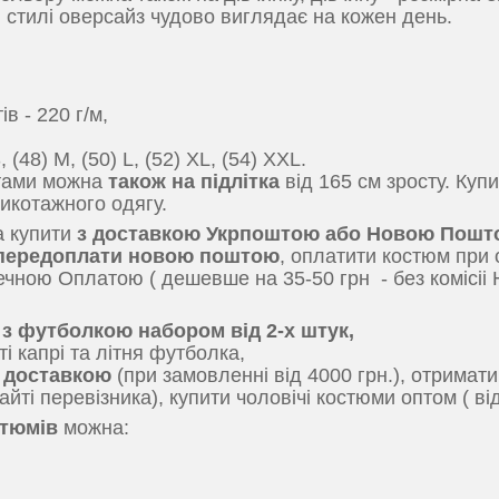
 стилі оверсайз чудово виглядає на кожен день.
в - 220 г/м,
 (48) M, (50) L, (52) XL, (54) ХХL.
ртами можна
також на підлітка
від 165 см зросту. Куп
рикотажного одягу.
а купити
з доставкою Укрпоштою або Новою Пошт
 передоплати новою поштою
, оплатити костюм при 
чною Оплатою ( дешевше на 35-50 грн - без комісіі 
 з футболкою набором від 2-х штук,
 капрі та літня футболка,
 доставкою
(при замовленні від 4000 грн.), отримат
айті перевізника), купити чоловічі костюми оптом ( від
стюмів
можна: