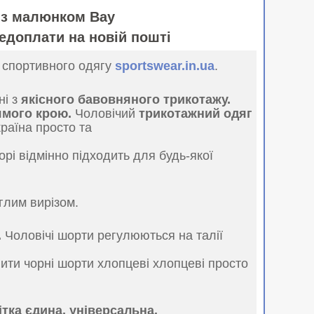
а з малюнком Вау
едоплати на новій пошті
о спортивного одягу
sportswear.in.ua
.
ні з
якісного бавовняного трикотажу.
ямого крою.
Чоловічий
трикотажний одяг
країна просто та
і відмінно підходить для будь-якої
глим вирізом.
.
Чоловічі шорти регулюються на талії
пити чорні шорти хлопцеві хлопцеві просто
ітка єдина, універсальна.