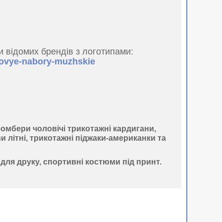
 відомих брендів з логотипами:
zovye-nabory-muzhskie
 бомбери чоловічі трикотажні кардигани,
и літні, трикотажні піджаки-американки та
 для друку, спортивні костюми під принт.