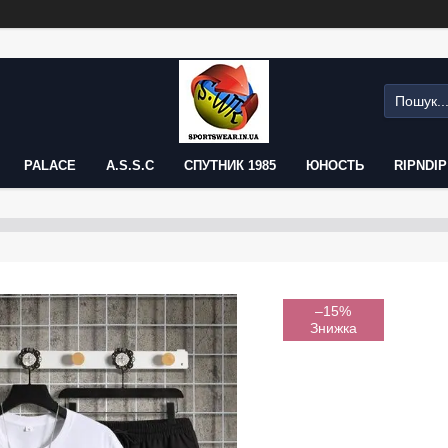
PALACE
A.S.S.C
СПУТНИК 1985
ЮНОСТЬ
RIPNDIP
–15%