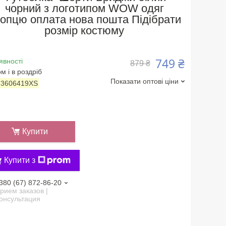
чорний з логотипом WOW одяг
опцю оплата нова пошта Підібрати
розмір костюму
749 ₴
явності
879 ₴
м і в роздріб
Показати оптові ціни
:
3606419XS
Купити
Купити з
380 (67) 872-86-20
рием заказов |
онсультация