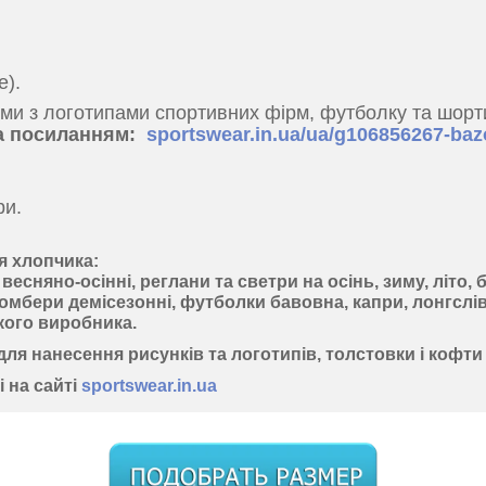
е).
ми з логотипами спортивних фірм, футболку та шорти
за посиланням:
sportswear.in.ua/ua/g106856267-ba
ри.
я хлопчика
:
есняно-осінні, реглани та светри на осінь, зиму, літо,
омбери демісезонні, футболки бавовна, капри, лонгслів
кого виробника.
для нанесення рисунків та логотипів, толстовки і кофти
і на сайті
sportswear.in.ua