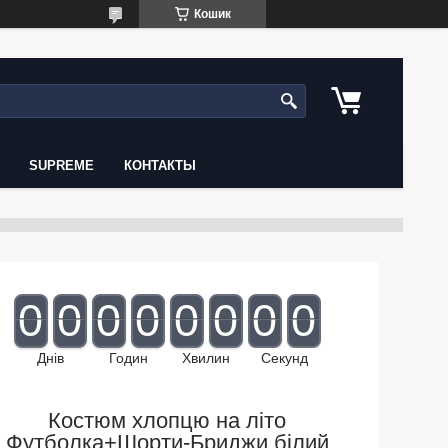
Кошик
SUPREME
КОНТАКТЫ
0
0
0
0
0
0
0
0
Днів
Годин
Хвилин
Секунд
Костюм хлопцю на літо
Футболка+Шорти-Бриджи білий