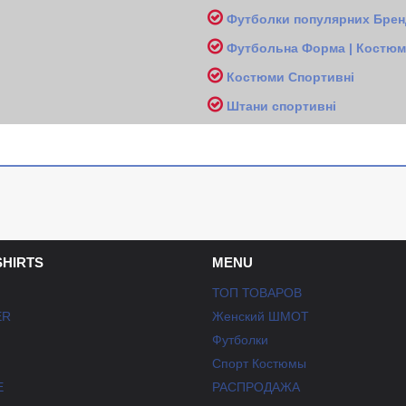
Футболки популярних Бренд
Футбольна Форма | Костюми
Костюми Спортивні
Ш
тани спортивні
SHIRTS
MENU
ТОП ТОВАРОВ
ER
Женский ШМОТ
Футболки
Спорт Костюмы
E
РАСПРОДАЖА