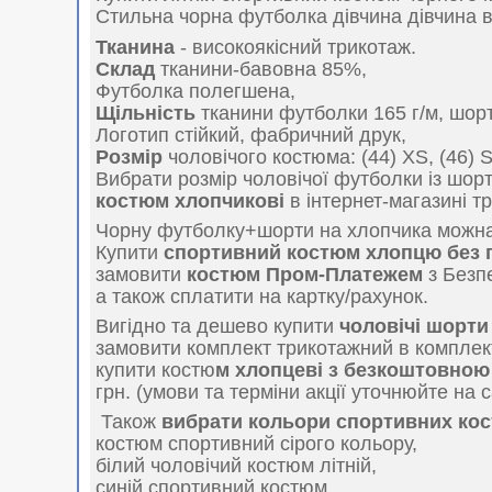
Стильна чорна футболка дівчина дівчина в
Тканина
- високоякісний трикотаж.
Склад
тканини-бавовна 85%,
Футболка полегшена,
Щільність
тканини футболки 165 г/м, шорті
Логотип стійкий, фабричний друк,
Розмір
чоловічого костюма: (44) XS, (46) S,
Вибрати розмір чоловічої футболки із шо
костюм хлопчикові
в інтернет-магазині т
Чорну футболку+шорти на хлопчика можн
Купити
спортивний костюм хлопцю без
замовити
костюм Пром-Платежем
з Безпе
а також сплатити на картку/рахунок.
Вигідно та дешево купити
чоловічі шорти
замовити комплект трикотажний в комплекті
купити костю
м хлопцеві з безкоштовною
грн. (умови та терміни акції уточнюйте на с
Також
вибрати кольори спортивних ко
костюм спортивний сірого кольору,
білий чоловічий костюм літній,
синій спортивний костюм