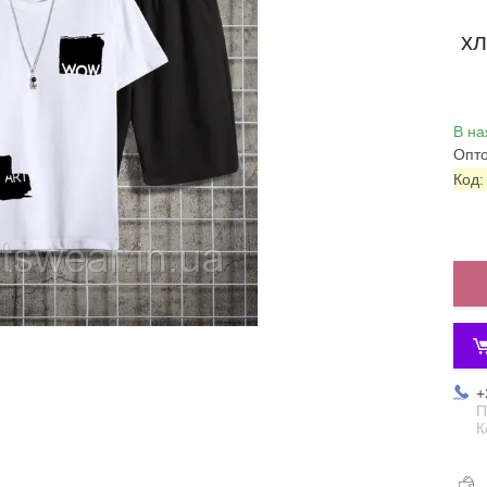
хл
В на
Опто
Код
+
П
К