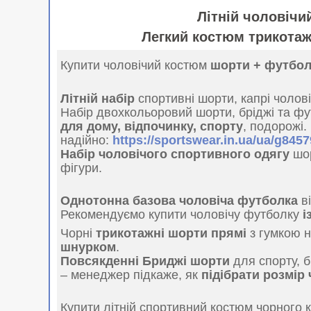
Літній чоловічи
Легкий костюм трикотаж
Купити чоловічий костюм
шорти + футболк
Літній набір
спортивні шорти, капрі чолов
Набір двохкольоровий шорти, бріджі та ф
для дому, відпочинку, спорту
, подорожі.
надійно:
https://sportswear.in.ua/ua/g84
Набір чоловічого спортивного одягу
шор
фігури.
Однотонна базова чоловіча футболка
в
Рекомендуємо купити чоловічу футболку
і
Чорні
трикотажні шорти прямі
з гумкою н
шнурком
.
Повсякденні Бриджі шорти
для спорту, б
– менеджер підкаже, як
підібрати розмір 
Купити літній спортивний костюм чорного к