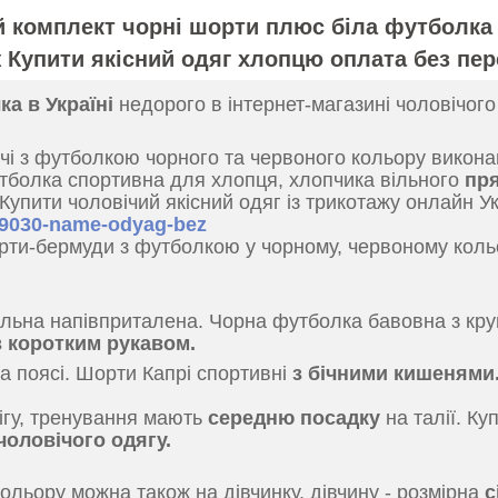
й комплект чорні шорти плюс біла футболк
 Купити якісний одяг хлопцю оплата без пер
а в Україні
недорого в інтернет-магазині чоловічог
ічі з футболкою чорного та червоного кольору викона
утболка спортивна для хлопця, хлопчика вільного
пр
 Купити чоловічий якісний одяг із трикотажу онлайн У
579030-name-odyag-bez
ти-бермуди з футболкою у чорному, червоному кольор
ільна напівприталена. Чорна футболка бавовна з кру
з коротким рукавом.
а поясі. Шорти Капрі спортивні
з бічними кишенями
ігу, тренування мають
середню посадку
на талії. Ку
чоловічого одягу.
ольору можна також на дівчинку, дівчину - розмірна
с