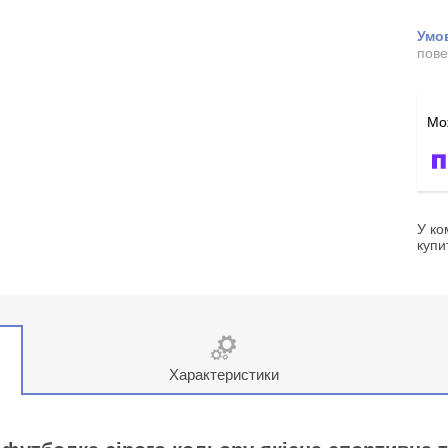
пове
У ко
купи
Характеристики