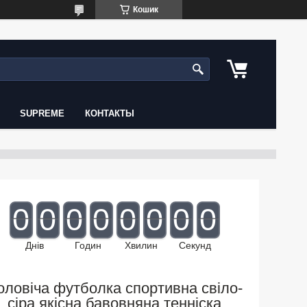
Кошик
SUPREME
КОНТАКТЫ
0
0
0
0
0
0
0
0
Днів
Годин
Хвилин
Секунд
оловіча футболка спортивна свіло-
сіра якісна бавовняна тенніска