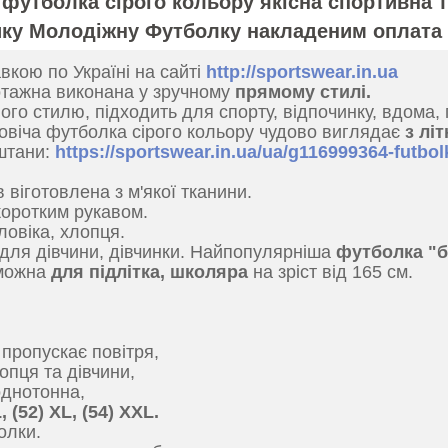
футболка сірого кольору якісна спортивна т
ку Молодіжну Футболку накладеним оплата 
вкою по Україні на сайті
http://sportswear.in.ua
отажна виконана у зручному
прямому стилі.
ого стилю, підходить для спорту, відпочинку, вдома,
овіча футболка сірого кольору чудово виглядає
з лі
 штани:
https://sportswear.in.ua/ua/g116999364-futbo
 віготовлена з м'якої тканини.
коротким рукавом.
ловіка, хлопця.
е для дівчини, дівчинки. Найпопулярніша
футболка "б
 можна
для підлітка, школяра
на зріст від 165 см.
пропускає повітря,
опця та дівчини,
однотонна,
, (52) XL, (54) ХХL.
олки.