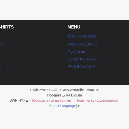
SHIRTS
MENU
ТОП ТОВАРОВ
ER
Женский ШМОТ
Футболки
Спорт Костюмы
E
РАСПРОДАЖА
Сайт створений на маркетплейсі
Prom.ua
Продавець на Bigl.ua
SWR HYPE |
Поскаржитися на контент
|
Політика конфіденційності
Select Language
▼