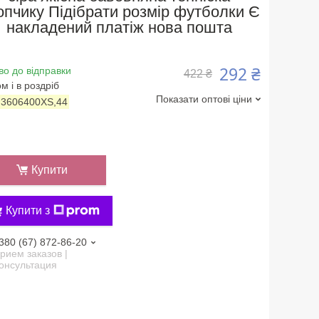
опчику Підібрати розмір футболки Є
накладений платіж нова пошта
292 ₴
во до відправки
422 ₴
м і в роздріб
Показати оптові ціни
:
3606400XS,44
Купити
Купити з
380 (67) 872-86-20
рием заказов |
онсультация