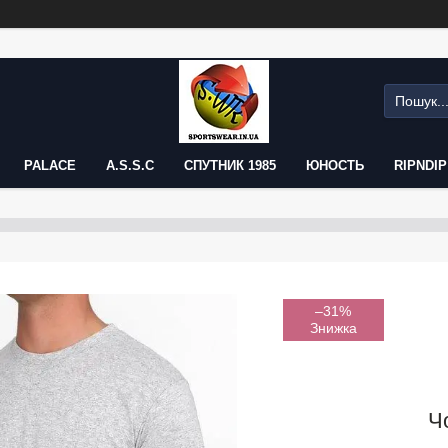
PALACE
A.S.S.C
СПУТНИК 1985
ЮНОСТЬ
RIPNDIP
–31%
Ч