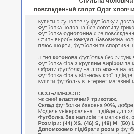
Стильна чоловіча 
повсякденний спорт Одяг хлопчи
Купити сіру чоловічу футболку з доста
Футболка чоловіча без логотипу трик
Футболка
однотонна
сіра повсякденн
Стиль виробу-
кежуал
, бавовняна чол
плюс шорти
, футболки та спортивні
Літня
котонова
футболка без рисунків
Футболка сіра
з круглим вирізом
та 
Обрати футболку на літо можна на чо
Футболка сіра у вільному крої підійд
Купити футболку в інтернет-магазині
ОСОБЛИВОСТІ:
Якісний
еластичний трикотаж,
Склад
футболки-бавовна 90%, добре 
Модель універсальна - підійде для хл
Футболка без написів
та малюнків, 
Розміри: (44) XS, (46) S, (48) M, (50) L
Допоможемо підібрати розмір
футб