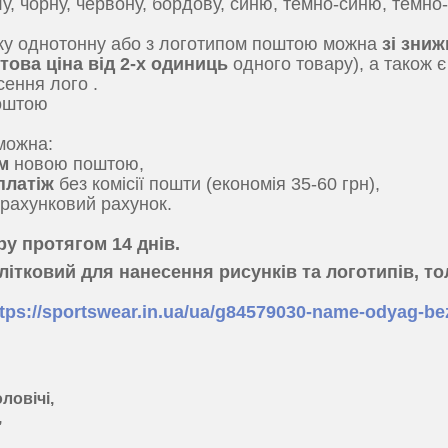
у, чорну, червону, бордову, синю, темно-синю, темно-
ку однотонну або з логотипом поштою можна
зі зниж
птова ціна від 2-х одиниць
одного товару), а також 
сення лого .
оштою
можна:
им
новою поштою,
платіж
без комісії пошти (економія 35-60 грн),
рахунковий рахунок.
ру протягом 14 днів.
літковий для нанесення рисунків та логотипів, то
ttps://sportswear.in.ua/ua/g84579030-name-odyag-be
ловічі,
,