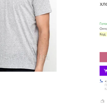
хл
Гото
Опто
Код
+
П
К