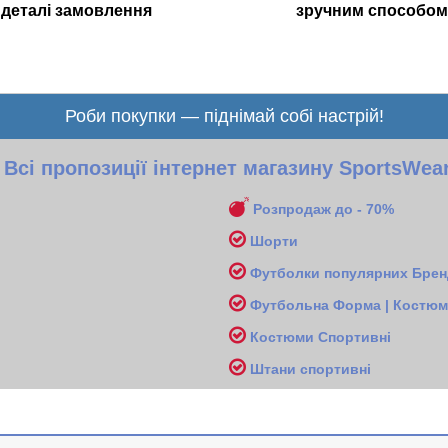
деталі замовлення
зручним способом
Роби покупки — піднімай собі настрій!
Всі пропозиції інтернет магазину SportsWea
Розпродаж до - 70%
Шорти
Футболки популярних Бренд
Футбольна Форма | Костюми
Костюми Спортивні
Ш
тани спортивні