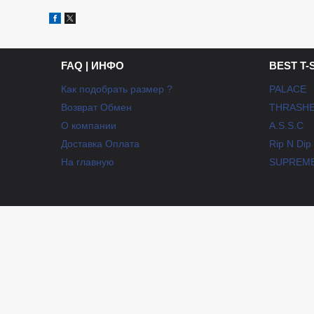
FAQ | ИНФО
BEST T-
Как подобрать размер ?
PALACE
Возврат Обмен
THRASH
О компании
A.S.S.C
Доставка Оплата
Rip N Dip
На главную
SUPREM