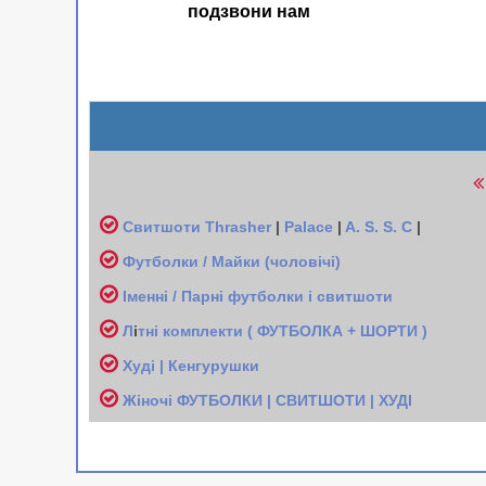
подзвони нам
Свитшоти
Thrasher
|
Palace
|
A. S. S. C
|
Футболки / Майки (чоловічі
)
Іменні / Парні футболки і свитшоти
Л
і
тні комплекти ( ФУТБОЛКА + ШОРТИ )
Худі | Кенгурушки
Жіночі
ФУТБОЛКИ | СВИТШОТИ | ХУДІ