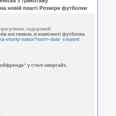
еніска з трикотажу
на новій пошті Розміри футболки
 прогулянок, подорожей.
тнім костюмом, в комплекті футболка
lka-shorty-nabor?sort=-date_created
ойфренда" у стилі оверсайз.