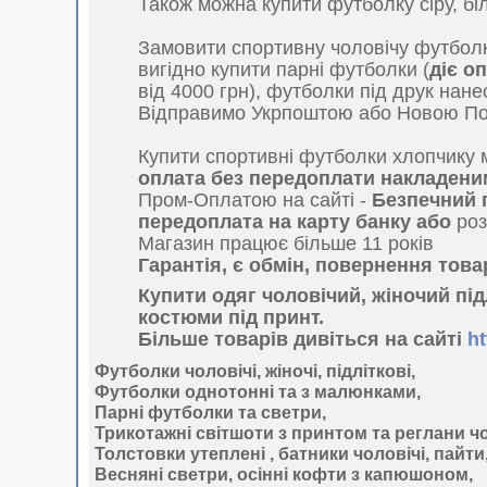
Також можна купити футболку сіру, біл
Замовити спортивну чоловічу футбол
вигідно купити парні футболки (
діє о
від 4000 грн), футболки під друк нане
Відправимо Укрпоштою або Новою П
Купити спортивні футболки хлопчику 
оплата без передоплати накладен
Пром-Оплатою на сайті -
Безпечний 
передоплата на карту банку або
роз
Магазин працює більше 11 років
Гарантія, є обмін, повернення това
Купити одяг чоловічий, жіночий під
костюми під принт.
Більше товарів дивіться на сайті
h
Футболки чоловічі, жіночі, підліткові,
Футболки однотонні
та з малюнками,
Парні футболки та светри,
Трикотажні
світшоти з принтом
та реглани чо
Толстовки
утеплені , батники чоловічі, пайти
Весняні светри, осінні кофти з капюшоном,