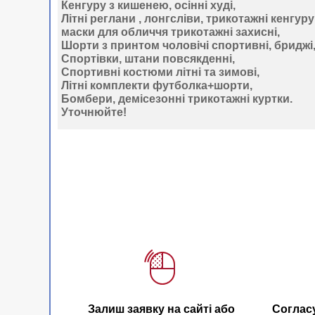
Кенгуру
з кишенею, осінні худі,
Літні
реглани
, лонгсліви, трикотажні кенгуру
маски
для обличчя трикотажні захисні,
Шорти з принтом
чоловічі спортивні, бриджі,
Спортівки,
штани
повсякденні,
Спортивні
костюми
літні та зимові,
Літні
комплекти
футболка+шорти,
Бомбери
, демісезонні трикотажні куртки.
Уточнюйте
!
Залиш заявку на сайті або
Соглас