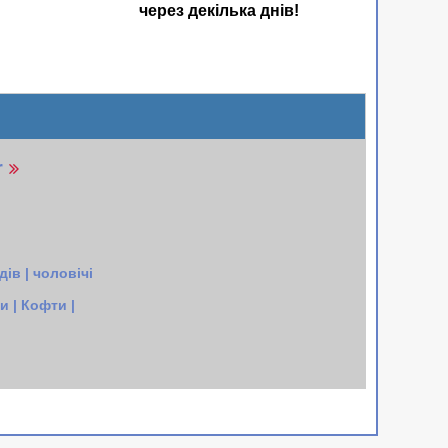
через декілька днів!
r
ів | чоловічі
 | Кофти |