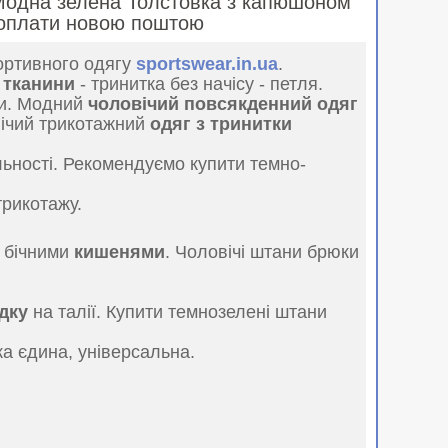
 Модна зелена Толстовка з капюшоном
едоплати новою поштою
портивного одягу
sportswear.in.ua
.
ї тканини
- тринитка без начісу - петля.
ни. Модний
чоловічий повсякденний одяг
вічий трикотажний
одяг з тринитки
льності. Рекомендуємо купити темно-
трикотажу.
а бічними
кишенями
. Чоловічі штани брюки
дку
на талії. Купити темнозелені штани
тка єдина, універсальна.