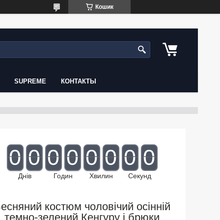
Кошик
SUPREME
КОНТАКТЫ
0
0
0
0
0
0
0
0
Днів
Годин
Хвилин
Секунд
есняний костюм чоловічий осінній
темно-зелений Кенгуру і брюки