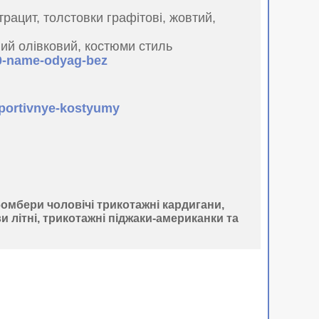
рацит, толстовки графітові, жовтий,
ий олівковий, костюми стиль
30-name-odyag-bez
sportivnye-kostyumy
 бомбери чоловічі трикотажні кардигани,
и літні, трикотажні піджаки-американки та