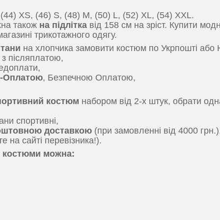
4) XS, (46) S, (48) M, (50) L, (52) XL, (54) ХХL.
жна також
на підлітка
від 158 см на зріст. Купити мод
магазині трикотажного одягу.
штани
на хлопчика замовити костюм по Укрпошті або 
 з післяплатою,
едоплати,
м-Оплатою
, Безпечною Оплатою,
спортивний костюм
набором від 2-х штук, обрати одн
ни спортивні,
оштовною доставкою
(при замовленні від 4000 грн.)
те на сайті перевізника!).
і костюми можна: