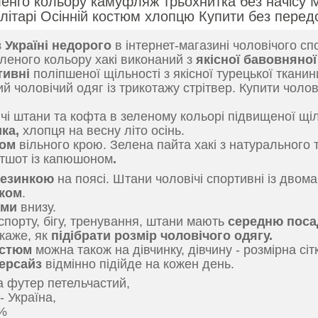
енго кольору камуфляж трьохнитка без начісу
ілітарі Осінній костюм хлопцю Купити без пер
 Україні недорого
в інтернет-магазині чоловічого с
леного кольору хакі виконаний з
якісної бавовняно
тивні
поліпшеної щільності з якісної турецької ткани
 чоловічий одяг із трикотажу стрітвер. Купити чоло
ічі штани та кофта в зеленому кольорі підвищеної щі
ка,
хлопця на весну літо осінь.
ном
вільного крою. Зелена пайта хакі з натурального 
ітшот із капюшоном
.
резинкою
на поясі. Штани чоловічі спортивні із двом
ком
.
ами
внизу.
порту, бігу, тренування, штани мають
середню поса
каже, як
підібрати розмір чоловічого одягу.
остюм
можна також на дівчинку, дівчину - розмірна сі
версайз
відмінно підійде на кожен день.
а футер петельчастий,
 Україна,
5%