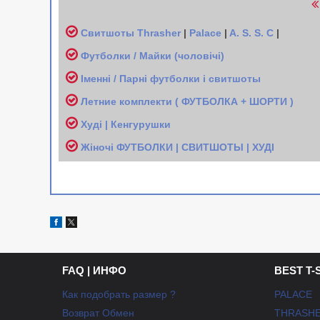
Свитшоты
Thrasher
|
Palace
|
A. S. S. C
|
Футболки / Майки (чоловічі
)
Іменні / Парні футболки і свитшоты
Л
етние комплекти ( ФУТБОЛКА + ШОРТИ )
Худі | Кенгурушки
Жіночі
ФУТБОЛКИ | СВИТШОТЫ | ХУДІ
FAQ | ИНФО
BEST T-
Как подобрать размер ?
PALACE
Возврат Обмен
THRASH