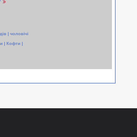
r
ів | чоловічі
 | Кофти |