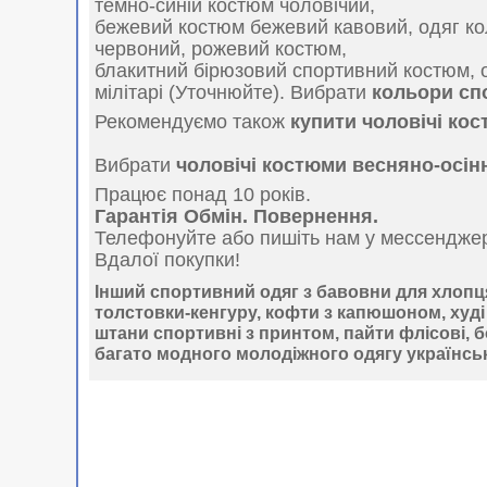
темно-синій костюм чоловічий,
бежевий костюм бежевий кавовий, одяг кол
червоний, рожевий костюм,
блакитний бірюзовий спортивний костюм, 
мілітарі (Уточнюйте). Вибрати
кольори сп
Рекомендуємо також
купити чоловічі ко
Вибрати
чоловічі костюми весняно-осін
Працює понад 10 років.
Гарантія Обмін. Повернення.
Телефонуйте або пишіть нам у мессендже
Вдалої покупки!
Інший спортивний одяг з бавовни для хлопц
толстовки-кенгуру, кофти з капюшоном, худі в
штани спортивні з принтом, пайти флісові, б
багато модного молодіжного одягу українсь