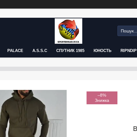
PALACE
A.S.S.C
СПУТНИК 1985
ЮНОСТЬ
RIPNDIP
–8%
В