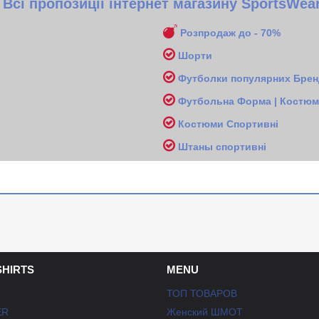
Всі пропозиції інтернет магазину SportsWea
Розпродаж до - 70%
Шорти
Футболки популярних Бренд
Футбольна Форма | Костюми
Костюми Спортивні
Ш
таны спортивні
SHIRTS
MENU
ТОП ТОВАРОВ
ER
Женский ШМОТ