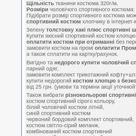
Щільність
тканини костюма 320г/м,
Розміри
чоловічого спортивного костюма: (4
Підібрати розмір спортивного костюма мо
спортивний костюм
хлопчику в інтернет-
Зелену
толстовку хакі плюс спортивні 
Купити якісний спортивний костюм хлопцю
оплатити костюм при отриманні
без пер
замовити костюм на промі
оплатити Про
а також сплатити на картку/рахунок.
Вигідно та
недорого купити чоловічий 
парний одяг,
замовити комплект трикотажний кофту+шта
купити недорогий
костюм хлопцю з безк
від 25 грн. (умови та терміни акції уточнюй
Також вибрати
різнокольорові спортивн
костюм спортивний сірого кольору,
білий чоловічий костюм літній,
синій спортивний костюм
червоний бордовий комплект спортивний,
костюм світло-сірий меланж,
комбінований костюм спортивний