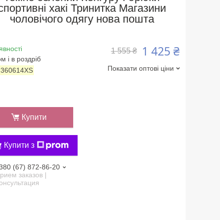
спортивні хакі Тринитка Магазини
чоловічого одягу нова пошта
1 425 ₴
явності
1 555 ₴
м і в роздріб
Показати оптові ціни
:
360614XS
Купити
Купити з
380 (67) 872-86-20
рием заказов |
онсультация