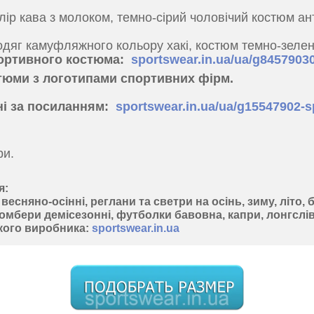
ір кава з молоком, темно-сірий чоловічий костюм ант
одяг камуфляжного кольору хакі, костюм темно-зелен
ортивного костюма:
sportswear.in.ua/ua/g845790
стюми з логотипами спортивних фірм.
ні за посиланням:
sportswear.in.ua/ua/g15547902-
ри.
я:
есняно-осінні, реглани та светри на осінь, зиму, літо,
омбери демісезонні, футболки бавовна, капри, лонгслів
кого виробника:
sportswear.in.ua