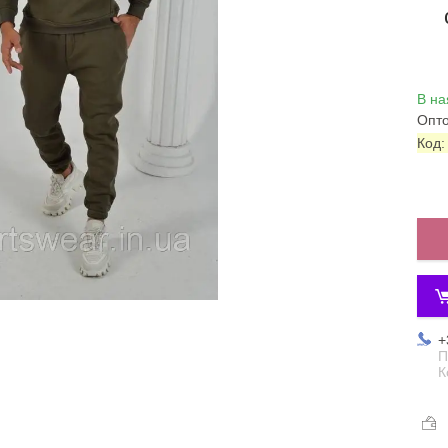
В на
Опто
Код
+
П
К