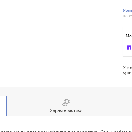
пове
У ко
купи
Характеристики