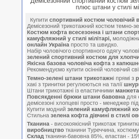
Демісезонний спортивний костюм зел
плюс штани у стилі м
Купити
спортивний костюм чоловічий в
Демісезоний трикотажний костюм темно-зе
Костюм кофта всесезонна і штани спор
камуфляжний у стилі мілітарі,
молодіжний
онлайн Україна
просто та швидко.
Набір чоловічого спортивного одягу чолов
зелений спортивний костюм для хлопчи
Якісна базова чоловіча кофта з капюш
Рекомендуємо купити осінній чоловічий св
Темно-зелені штани трикотажн
і прямі з
хакі з тринитки регулюються на талії
шнур
Штани трикотажні із еластичними
манжет
Повсякденні брюки штани бавовна
для с
демісезоні хлопцеві просто - менеджер під
Купити модний
зелений камуфляжний к
Стильна
зелена кофта дівчині в стилі о
Тканина
- високоякісний трикотаж тринитк
виробництво
тканини Туреччина, костюму-
Склад
тканини-бавовна 85%, еластан - 1