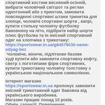
спортивний костюм весняний-осінній,
вибрати чоловічий світшот та реглан
однотонний або з принтом, замовити
повсякденні спортивні штани тринитка для
хлопця, чоловічі спортивні шорти , капрі,
купити стильну чоловічу футболку
бавовняну на літо, підібрати набір шорти
плюс футболка та ін
якісний спортивний
одяг на хлопчика з трикотажу:
https://sportswear.in.ua/g84579030-name-
odyag-bez
Чоловіче, жіноче, підліткове базове
худі купити або
замовити спортивну кофту,
светр з логотипами фірм спортивних
,
купити трикотажну чоловічу толстовку з
українською національною символікою.
Інтернет магазин
https://sportswear.in.ua
пропонує замовити
якісний трикотажний одяг бавовна від
українського виробника.
Магазин працює понад 10 років.
Обмін. гарантії. Повернення.