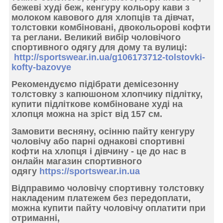
бежеві худі беж, кенгуру кольору кави з
молоком кавового для хлопців та дівчат,
толстовки комбіновані, двокольорові кофти
та реглани. Великий
вибір чоловічого
спортивного одягу для дому та вулиці:
http://sportswear.in.ua/g106173712-tolstovki-
kofty-bazovye
Рекомендуємо підібрати демісезонну
толстовку з капюшоном хлопчику підлітку,
купити підліткове комбіноване худі на
хлопця
можна на зріст від 157 см.
Замовити весняну, осінню пайту кенгуру
чоловічу або парні однакові спортивні
кофти на хлопця і дівчину
- це до нас в
онлайн магазин спортивного
одягу
https://sportswear.in.ua
Відправимо чоловічу
спортивну толстовку
накладеним платежем
без передоплати,
можна купити пайту чоловічу оплатити при
отриманні,