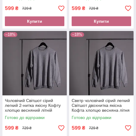
новою поштою
передоплати новою поштою
599
599
₴
₴
729 ₴
729 ₴
Купити
Купити
–18%
–18%
Чоловічий Світшот сірий
Светр чоловічий сірий легкий
легкий 2-нитка якісну Кофту
Світшот двохнитка якісна
хлопцю весняний літній
Кофта хлопцю весняна літня
Светр трикотаж оплата без
Пайта оплата при отриманні
Готово до відправки
Готово до відправки
передоплати новою поштою
нова пошта
599
599
₴
₴
729 ₴
729 ₴