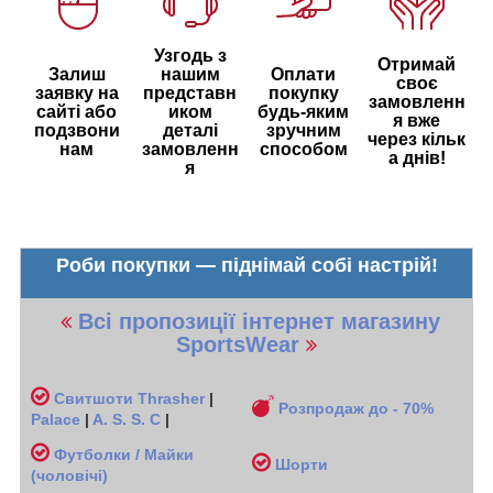
Узгодь з
Отримай
Залиш
нашим
Оплати
своє
заявку на
представн
покупку
замовленн
сайті або
иком
будь-яким
я вже
подзвони
деталі
зручним
через кільк
нам
замовленн
способом
а днів!
я
Роби покупки — піднімай собі настрій!
Всі пропозиції інтернет магазину
SportsWear
Свитшоти
Thrasher
|
Розпродаж до - 70%
Palace
|
A. S. S. C
|
Футболки / Майки
Шорти
(чоловічі
)