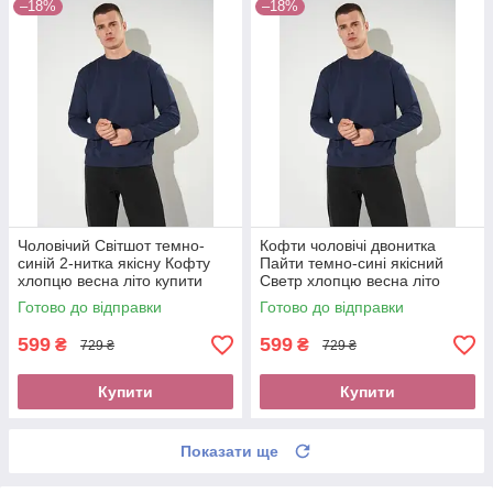
–18%
–18%
Чоловічий Світшот темно-
Кофти чоловічі двонитка
синій 2-нитка якісну Кофту
Пайти темно-сині якісний
хлопцю весна літо купити
Светр хлопцю весна літо
Світшот трикотаж оплата без
купити Світшот трикотаж
Готово до відправки
Готово до відправки
передоплати новою поштою
оплата при отриманні новою
поштою
599
599
₴
₴
729 ₴
729 ₴
Купити
Купити
Показати ще