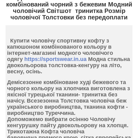
комбінований чорний з бежевим Модний
чоловічий Світшот тринитка Розмір
чоловічої Толстовки без передоплати
Купити
чоловічу спортивну кофту з
капюшоном комбінованого кольору
в
інтернет-магазині модного чоловічого
одягу
https://sportswear.in.ua
Модна стильна
двокольорова толстовка-кенгуру на літо,
весну, осінь.
Демісезонне комбіноване худі
бежевого та
чорного кольору на хлопчика виготовлена ​​з
якісної
турецької тканини- тринитка без
начісу.
Всезезонна Толстовка чоловіча
беж
українського виробництва, тканина кофти -
виробництво Туреччина.
Допоможемо вибрати осінню Чоловічу
кенгурушку пайту
двокольорову на хлопця.
Трикотажна Кофта чоловіча
бавовняна прямого крою, сітка європейська