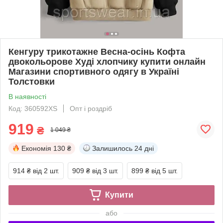
Кенгуру трикотажне Весна-осінь Кофта
двокольорове Худі хлопчику купити онлайн
Магазини спортивного одягу в Україні
Толстовки
В наявності
Код: 360592XS
Опт і роздріб
919
₴
1 049 ₴
Економія
130 ₴
Залишилось
24 дні
914 ₴
від 2 шт.
909 ₴
від 3 шт.
899 ₴
від 5 шт.
Купити
або