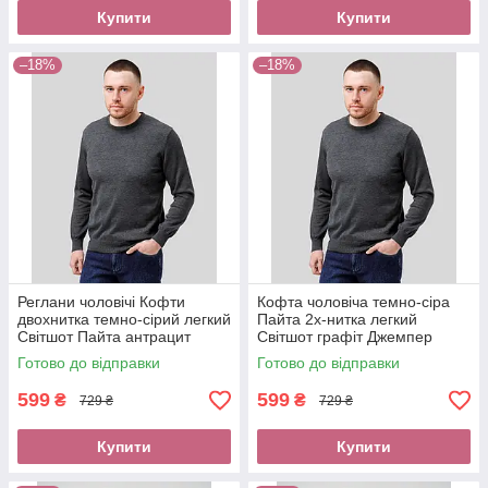
Купити
Купити
–18%
–18%
Реглани чоловічі Кофти
Кофта чоловіча темно-сіра
двохнитка темно-сірий легкий
Пайта 2х-нитка легкий
Світшот Пайта антрацит
Світшот графіт Джемпер
весна літо Джемпер оплата
весняний літній Светр купити
Готово до відправки
Готово до відправки
при отриманні нова пошта
без передоплати нова пошта
599
599
₴
₴
729 ₴
729 ₴
Купити
Купити