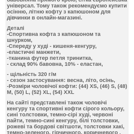
універсал. Тому також рекомендуємо купити
осінню, літню
кофту з капюшоном для
дівчинки
в онлайн-магазині.
Деталі
-Спортивна кофта з капюшоном та
шнурком,
-Спереду у худі -
кишеня
-кенгуру,
-еластичні
манжети
,
-
тканина
футер петля тринитка,
- склад
90% бавовна, 10% - еластан,
-
щільність
320 г/м
-
сезон
застосування: весна, літо, осінь,
-
Розміри
чоловічої кофти: (44) XS, (46) S, (48)
M, (50) L, (52) XL, (54) ХХL
На сайті представлені також чоловічі
кенгуру та спортивні кофти сірого кольору,
сині толстовки, темно-сірі худі, червоні
пайти, темно-сині кенгуру, білі толстовки,
рожеві та бордові світшоти, толстовки хакі,
темно-зеленого, гірчичного, коричневого ,