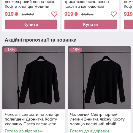
двокольровий весна осінь
трикотажні осінь-весна
демі
Кофта хлопцю модний
Кофти з капюшоном
Кофт
спортивний одяг онлайн
хлопчику якісний
в ін
919
919
919
₴
₴
1 049 ₴
1 049 ₴
футер тринитка Худі
чоловічий одяг Нова
весн
весняне бавовна
пошта
без 
Купити
Купити
Акційні пропозиції та новинки
–18%
–18%
Чоловічі світшоти на хлопця
Чоловічий Светр чорний
полегшені Двонитка Кофту
легкий 2-нитка якісну Кофту
хлопчику Светр весна-літо
хлопцю весняний літній
оплатити при отриманні
Світшот трикотаж оплата без
Готово до відправки
Готово до відправки