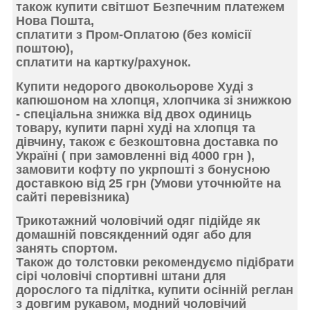
також купити світшот Безпечним платежем
Нова Пошта,
сплатити з Пром-Оплатою
(без комісії
поштою),
сплатити на картку/рахунок.
Купити
недорого двокольорове Худі з
капюшоном на хлопця,
хлопчика зі знижкою
- спеціальна знижка від двох одиниць
товару,
купити парні худі
на хлопця та
дівчину, також є безкоштовна доставка по
Україні ( при замовленні від 4000 грн ),
замовити кофту по укрпошті з
бонусною
доставкою
від 25 грн (Умови уточнюйте на
сайті перевізника)
Трикотажний чоловічий одяг
підійде як
домашній повсякденний одяг або для
занять спортом.
Також
до толстовки рекомендуємо підібрати
сірі чоловічі спортивні штани для
дорослого та підлітка, купити осінній реглан
з довгим рукавом, модний чоловічий