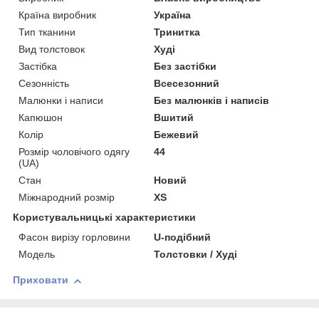
Країна виробник
Україна
Тип тканини
Тринитка
Вид толстовок
Худі
Застібка
Без застібки
Сезонність
Всесезонний
Малюнки і написи
Без малюнків і написів
Капюшон
Вшитий
Колір
Бежевий
Розмір чоловічого одягу
44
(UA)
Стан
Новий
Міжнародний розмір
XS
Користувальницькі характеристики
Фасон вирізу горловини
U-подібний
Модель
Толстовки / Худі
Приховати