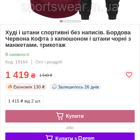
Худі і штани спортивні без написів. Бордова
Червона Кофта з капюшоном і штани чорні з
манжетами. трикотаж
В наявності
Код: 19164
Опт і роздріб
1 419
₴
1 549 ₴
Економія
130 ₴
Залишилось
26 днів
1 415 ₴
від 2 шт.
Купити
або
Купити з