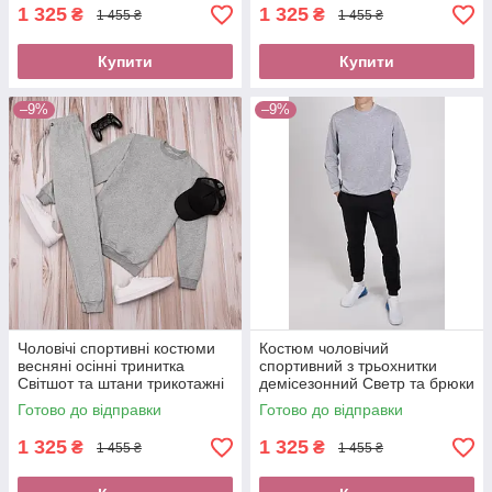
післяплата
Обрати розмір костюму
1 325
1 325
₴
₴
1 455 ₴
1 455 ₴
Купити
Купити
–9%
–9%
Чоловічі спортивні костюми
Костюм чоловічий
весняні осінні тринитка
спортивний з трьохнитки
Світшот та штани трикотажні
демісезонний Светр та брюки
без передоплати новою
повсякденні Підібрати розмір
Готово до відправки
Готово до відправки
поштою Якісний одяг хлопцю
костюма хлопцю модний
Одяг
1 325
1 325
₴
₴
1 455 ₴
1 455 ₴