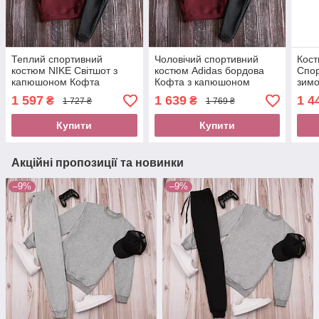
Теплий спортивний
Чоловічий спортивний
Кост
костюм NIKE Світшот з
костюм Adidas бордова
Спор
капюшоном Кофта
Кофта з капюшоном
зимо
Кенгуру з принтом Найк
кенгуру з принтом Адідас
і фл
1 597
1 639
1 4
₴
₴
1 727 ₴
1 769 ₴
чоловічі штани NIKE на
та чорні чоловічі штани з
хлоп
манжетах
кишенями
Купити
Купити
Акційні пропозиції та новинки
–9%
–9%