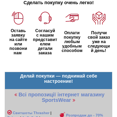
Сделать покупку очень легко!
Оставь
Согласуй
Оплати
Получи
заявку
с нашим
покупку
свой заказ
на сайте
представит
любым
уже на
или
елем
удобным
следующи
позвони
детали
способом
й день!
нам
заказа
Делай покупки — поднимай себе
настроение!
Всі пропозиції інтернет магазину
SportsWear
Свитшоты
Thrasher
|
Розпродаж до - 70%