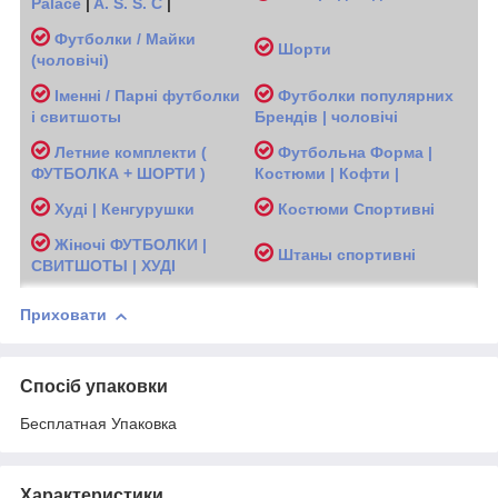
Palace
|
A. S. S. C
|
Футболки / Майки
Шорти
(чоловічі
)
Іменні / Парні футболки
Футболки популярних
і свитшоты
Брендів | чоловічі
Л
етние комплекти (
Футбольна Форма |
ФУТБОЛКА + ШОРТИ )
Костюми | Кофти |
Худі | Кенгурушки
Костюми Спортивні
Жіночі
ФУТБОЛКИ |
Ш
таны спортивні
СВИТШОТЫ | ХУДІ
Приховати
Спосіб упаковки
Бесплатная Упаковка
Характеристики