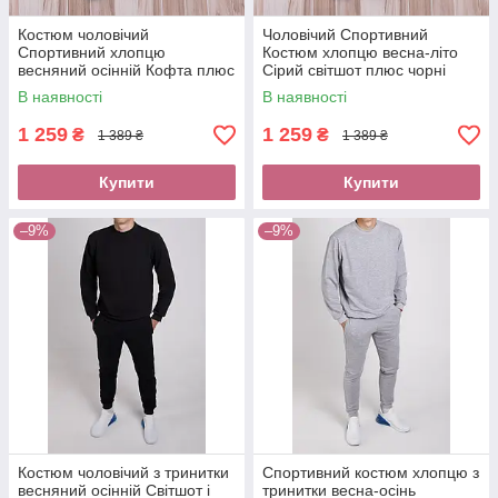
Костюм чоловічий
Чоловічий Спортивний
Спортивний хлопцю
Костюм хлопцю весна-літо
весняний осінній Кофта плюс
Сірий світшот плюс чорні
штани спортивні на резинці
штани спортивні на резинці
В наявності
В наявності
Допоможемо Підібрати
Допоможемо Підібрати
розмір
розмір
1 259
1 259
₴
₴
1 389 ₴
1 389 ₴
Купити
Купити
–9%
–9%
Костюм чоловічий з тринитки
Спортивний костюм хлопцю з
весняний осінній Світшот і
тринитки весна-осінь