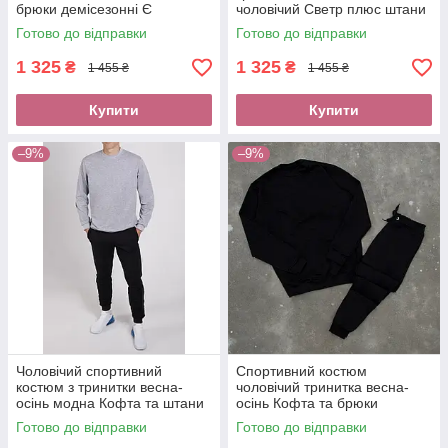
брюки демісезонні Є
чоловічий Светр плюс штани
накладений платіж нова
Є післяплата новою поштою
Готово до відправки
Готово до відправки
пошта Обрати розмір
Якісний одяг хлопчику
костюму
1 325
1 325
₴
₴
1 455 ₴
1 455 ₴
Купити
Купити
–9%
–9%
Чоловічий спортивний
Спортивний костюм
костюм з тринитки весна-
чоловічий тринитка весна-
осінь модна Кофта та штани
осінь Кофта та брюки
трикотажні Оплата при
трикотажні Купити без
Готово до відправки
Готово до відправки
отриманні новою поштою
передоплати нова пошта