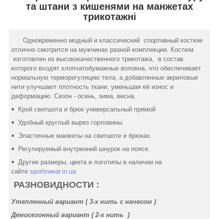
та штани з кишенями на манжетах
трикотажні
Одновременно модный и классический спортивный костюм
отлично смотрится на мужчинах разной комплекции. Костюм
изготовлен из высококачественного трикотажа, в состав
которого входят хлопчатобумажные волокна, что обеспечивает
нормальную терморегуляцию тела, а добавленные акриловые
нити улучшают плотность ткани, уменьшая её износ и
деформацию. Сезон - осень, зима, весна.
Крой свитшота и брюк универсальный прямой
Удобный круглый вырез горловины
Эластичные манжеты на свитшоте и брюках.
Регулируемый внутренний шнурок на поясе.
Другие размеры, цвета и логотипы в наличии на
сайте
sportswear.in.ua
РАЗНОВИДНОСТИ :
Утепленный вариант ( 3-х нить
с начесом
)
Демисезонный вариант ( 2-х нить )