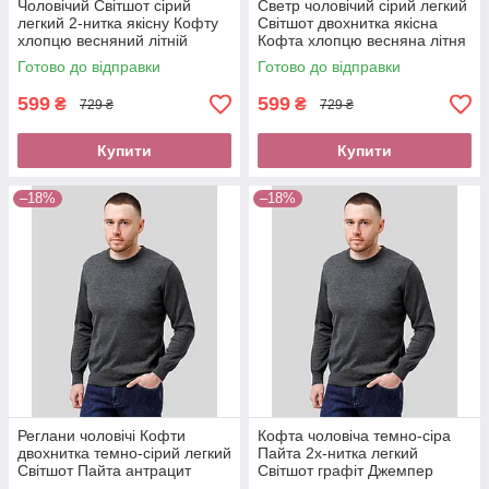
Чоловічий Світшот сірий
Светр чоловічий сірий легкий
легкий 2-нитка якісну Кофту
Світшот двохнитка якісна
хлопцю весняний літній
Кофта хлопцю весняна літня
Светр трикотаж оплата без
Пайта оплата при отриманні
Готово до відправки
Готово до відправки
передоплати новою поштою
нова пошта
599
599
₴
₴
729 ₴
729 ₴
Купити
Купити
–18%
–18%
Реглани чоловічі Кофти
Кофта чоловіча темно-сіра
двохнитка темно-сірий легкий
Пайта 2х-нитка легкий
Світшот Пайта антрацит
Світшот графіт Джемпер
весна літо Джемпер оплата
весняний літній Светр купити