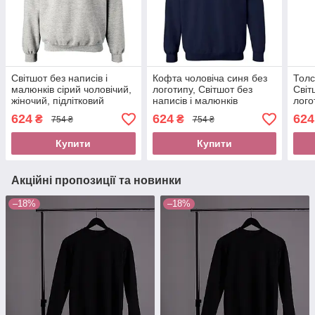
Світшот без написів і
Кофта чоловіча синя без
Толс
малюнків сірий чоловічий,
логотипу, Світшот без
Світ
жіночий, підлітковий
написів і малюнків
лого
Кофта Толстовка без
трикотажний чоловічий,
трик
624
624
624
₴
₴
754 ₴
754 ₴
логотипів під друк
жіночий, підлітковий
жіно
Купити
Купити
Акційні пропозиції та новинки
–18%
–18%