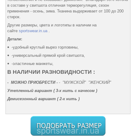
в составе у свитшота отличная терморегуляция, сезон
применения - осень, зима. Тканина выдерживает от 100 до 200
стирок.
Другие размеры, цвета и логотипы в наличии на
сайте
sportswear.in.ua
.
Детали:
-удобный круглый вырез горловины,
-универсальный прямой крой свитшота,
-эластичные манжеты,
В НАЛИЧИИ РАЗНОВИДНОСТИ :
-
МОЖНО ПРИОБРЕСТИ -
-
"МУЖСКОЙ" "ЖЕНСКИЙ"
Утепленный вариант (
3-х нить с начесом
)
Демисезонный вариант (
2-х нить
)