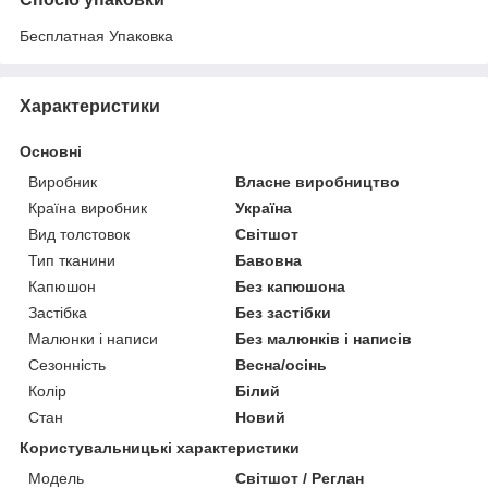
Бесплатная Упаковка
Характеристики
Основні
Виробник
Власне виробництво
Країна виробник
Україна
Вид толстовок
Світшот
Тип тканини
Бавовна
Капюшон
Без капюшона
Застібка
Без застібки
Малюнки і написи
Без малюнків і написів
Сезонність
Весна/осінь
Колір
Білий
Стан
Новий
Користувальницькі характеристики
Модель
Світшот / Реглан