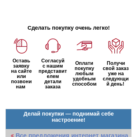
Сделать покупку очень легко!
Оставь
Согласуй
Оплати
Получи
заявку
с нашим
покупку
свой заказ
на сайте
представит
любым
уже на
или
елем
удобным
следующи
позвони
детали
способом
й день!
нам
заказа
Делай покупки — поднимай себе
настроение!
Все предложения интернет магазина