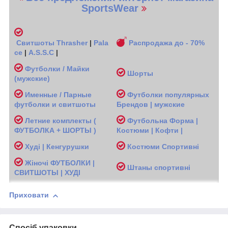
SportsWear
Свитшоты
Thrasher
|
Pala
Распродажа до - 70%
ce
|
A.S.S.C
|
Футболки / Майки
Шорты
(мужские
)
Именные / Парные
Футболки популярных
футболки и свитшоты
Брендов | мужские
Л
етние комплекты (
Футбольна Форма |
ФУТБОЛКА + ШОРТЫ )
Костюми | Кофти |
Худі | Кенгурушки
Костюми Спортивні
Жіночі
ФУТБОЛКИ |
Ш
таны спортивні
СВИТШОТЫ | ХУДІ
Приховати
Спосіб упаковки