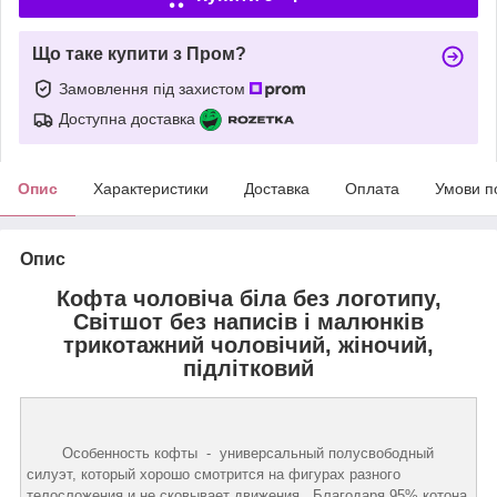
Що таке купити з Пром?
Замовлення під захистом
Доступна доставка
Опис
Характеристики
Доставка
Оплата
Умови п
Опис
Кофта чоловіча біла без логотипу,
Світшот без написів і малюнків
трикотажний чоловічий, жіночий,
підлітковий
Особенность кофты - универсальный полусвободный
силуэт, который хорошо смотрится на фигурах разного
телосложения и не сковывает движения. Благодаря 95% котона