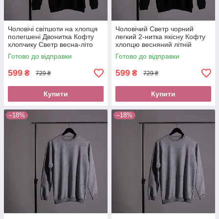
Чоловічі світшоти на хлопця
Чоловічий Светр чорний
полегшені Двонитка Кофту
легкий 2-нитка якісну Кофту
хлопчику Светр весна-літо
хлопцю весняний літній
оплатити при отриманні
Світшот трикотаж оплата без
Готово до відправки
Готово до відправки
новою поштою
передоплати новою поштою
599
599
₴
₴
729 ₴
729 ₴
Купити
Купити
–18%
–18%