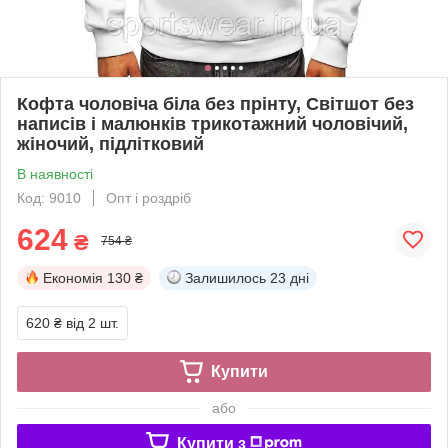
Кофта чоловіча біла без прінту, Світшот без
написів і малюнків трикотажний чоловічий,
жіночий, підлітковий
В наявності
Код: 9010
Опт і роздріб
624
₴
754 ₴
Економія
130 ₴
Залишилось
23 дні
620 ₴
від 2 шт.
Купити
або
Купити з