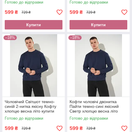
Готово до відправки
Готово до відправки
при отриманні нова пошта
без передоплати нова пошта
599
599
₴
₴
729 ₴
729 ₴
Купити
Купити
–18%
–18%
Чоловічий Світшот темно-
Кофти чоловічі двонитка
синій 2-нитка якісну Кофту
Пайти темно-сині якісний
хлопцю весна літо купити
Светр хлопцю весна літо
Світшот трикотаж оплата без
купити Світшот трикотаж
Готово до відправки
Готово до відправки
передоплати новою поштою
оплата при отриманні новою
поштою
599
599
₴
₴
729 ₴
729 ₴