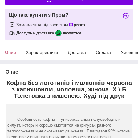
Що таке купити з Пром?
Замовлення під захистом
Доступна доставка
Опис
Характеристики
Доставка
Оплата
Умови п
Опис
Кофта без логотипів і малюнків червона
з капюшоном, чоловіча, жіноча. Х \ Б
Толстовка з кишенею. Худі під друк
Особенность кофты - универсальный полусвободный
силуэт, который хорошо смотрится на фигурах разного
телосложения и не сковывает движения. Благодаря 95% котона
в составе у свитшота отличная терморегуляция, сезон