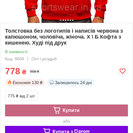
Толстовка без логотипів і написів червона з
капюшоном, чоловіча, жіноча. Х \ Б Кофта з
кишенею. Худі під друк
В наявності
Код: 9008
Опт і роздріб
778
₴
908 ₴
Економія
130 ₴
Залишилось
24 дні
775 ₴
від 2 шт.
Купити
або
Купити з