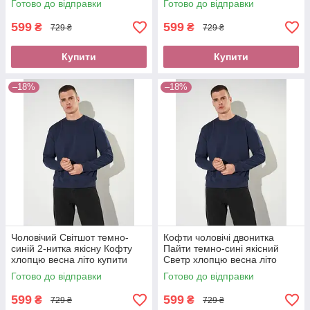
Готово до відправки
Готово до відправки
при отриманні нова пошта
без передоплати нова пошта
599
599
₴
₴
729 ₴
729 ₴
Купити
Купити
–18%
–18%
Чоловічий Світшот темно-
Кофти чоловічі двонитка
синій 2-нитка якісну Кофту
Пайти темно-сині якісний
хлопцю весна літо купити
Светр хлопцю весна літо
Світшот трикотаж оплата без
купити Світшот трикотаж
Готово до відправки
Готово до відправки
передоплати новою поштою
оплата при отриманні новою
поштою
599
599
₴
₴
729 ₴
729 ₴