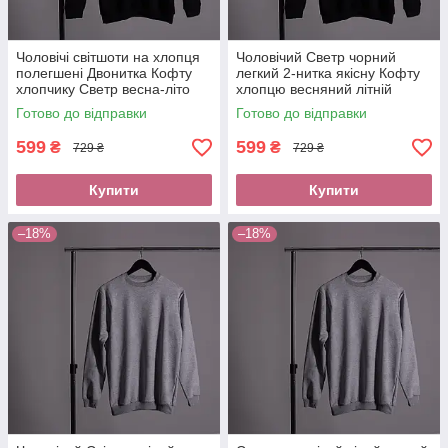
Чоловічі світшоти на хлопця
Чоловічий Светр чорний
полегшені Двонитка Кофту
легкий 2-нитка якісну Кофту
хлопчику Светр весна-літо
хлопцю весняний літній
оплатити при отриманні
Світшот трикотаж оплата без
Готово до відправки
Готово до відправки
новою поштою
передоплати новою поштою
599
599
₴
₴
729 ₴
729 ₴
Купити
Купити
–18%
–18%