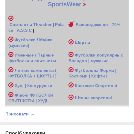
SportsWear
Свитшоты
Thrasher
|
Pala
Распродажа до - 70%
ce
|
A.S.S.C
|
Футболки / Майки
Шорты
(мужские
)
Именные / Парные
Футболки популярных
футболки и свитшоты
Брендов | мужские
Л
етние комплекты (
Футбольна Форма |
ФУТБОЛКА + ШОРТЫ )
Костюми | Кофти |
Худі | Кенгурушки
Костюми Спортивні
Жіночі
ФУТБОЛКИ |
Ш
таны спортивні
СВИТШОТЫ | ХУДІ
Приховати
Спосіб упаковки