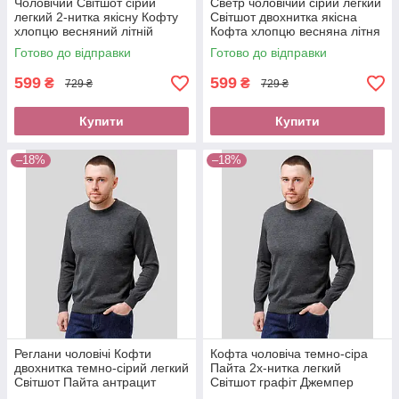
Чоловічий Світшот сірий
Светр чоловічий сірий легкий
легкий 2-нитка якісну Кофту
Світшот двохнитка якісна
хлопцю весняний літній
Кофта хлопцю весняна літня
Светр трикотаж оплата без
Пайта оплата при отриманні
Готово до відправки
Готово до відправки
передоплати новою поштою
нова пошта
599
599
₴
₴
729 ₴
729 ₴
Купити
Купити
–18%
–18%
Реглани чоловічі Кофти
Кофта чоловіча темно-сіра
двохнитка темно-сірий легкий
Пайта 2х-нитка легкий
Світшот Пайта антрацит
Світшот графіт Джемпер
весна літо Джемпер оплата
весняний літній Светр купити