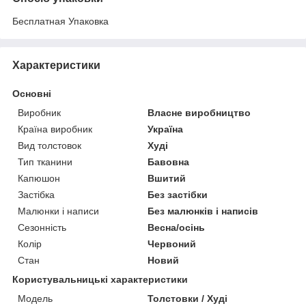
Бесплатная Упаковка
Характеристики
Основні
Виробник
Власне виробництво
Країна виробник
Україна
Вид толстовок
Худі
Тип тканини
Бавовна
Капюшон
Вшитий
Застібка
Без застібки
Малюнки і написи
Без малюнків і написів
Сезонність
Весна/осінь
Колір
Червоний
Стан
Новий
Користувальницькі характеристики
Модель
Толстовки / Худі