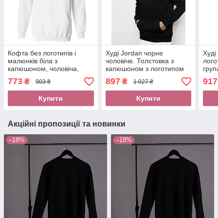
Кофта без логотипів і
Худі Jordan чорне
Худі
малюнків біла з
чоловіче. Толстовка з
лого
капюшоном, чоловіча,
капюшоном з логотипом
груп
жіноча. Х \ Б Толстовка з
Джордан. Кенгурушка х \
дитя
773
897
917
₴
₴
903 ₴
1 027 ₴
кишенею. Худі під друк
б, Пайта Весення \ Осіння
кап
Купити
Купити
Акційні пропозиції та новинки
–18%
–18%