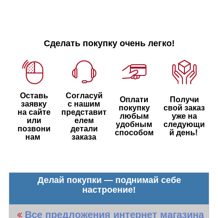
Сделать покупку очень легко!
Оставь
Согласуй
Оплати
Получи
заявку
с нашим
покупку
свой заказ
на сайте
представит
любым
уже на
или
елем
удобным
следующи
позвони
детали
способом
й день!
нам
заказа
Делай покупки — поднимай себе
настроение!
Все предложения интернет магазина