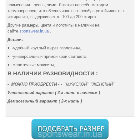
применения - осень, зима. Логотип нанесён методом
термопереноса, что обеспечивает его особую устойчивость к
истиранию, выдерживает от 100 до 200 стирок.
Другие размеры, цвета и логотипы в наличии на
сайте
sportswear.in.ua
.
Детали:
-удобный круглый вырез горловины,
-универсальный прямой крой свитшота,
-эластичные манжеты,
В НАЛИЧИИ РАЗНОВИДНОСТИ :
-
МОЖНО ПРИОБРЕСТИ -
-
"МУЖСКОЙ" "ЖЕНСКИЙ"
Утепленный вариант (
3-х нить с начесом
)
Демисезонный вариант (
2-х нить
)