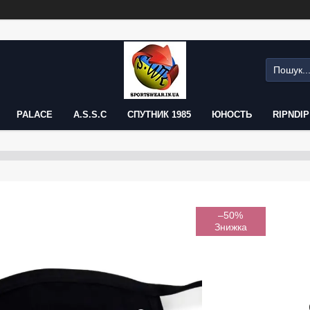
PALACE
A.S.S.C
СПУТНИК 1985
ЮНОСТЬ
RIPNDIP
–50%