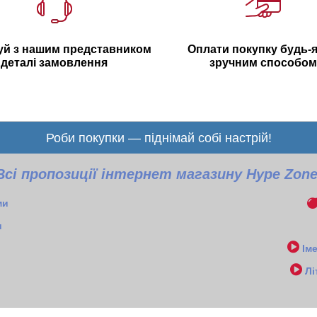
уй з нашим представником
Оплати покупку будь-
деталі замовлення
зручним способом
Роби покупки — піднімай собі настрій!
Всі пропозиції інтернет магазину Hype Zon
ми
и
Ім
Лі