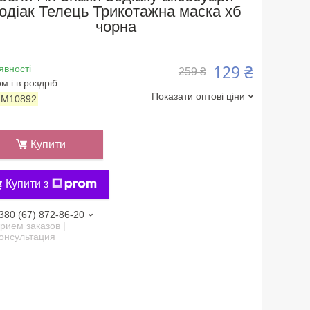
одіак Телець Трикотажна маска хб
чорна
129 ₴
явності
259 ₴
м і в роздріб
Показати оптові ціни
:
M10892
Купити
Купити з
380 (67) 872-86-20
рием заказов |
онсультация