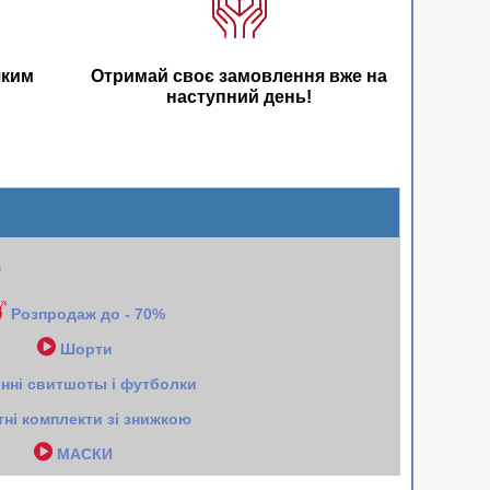
яким
Отримай своє замовлення вже на
наступний день!
e
Розпродаж до - 70%
Шорти
енні свитшоты і футболки
тні комплекти зі знижкою
МАСКИ