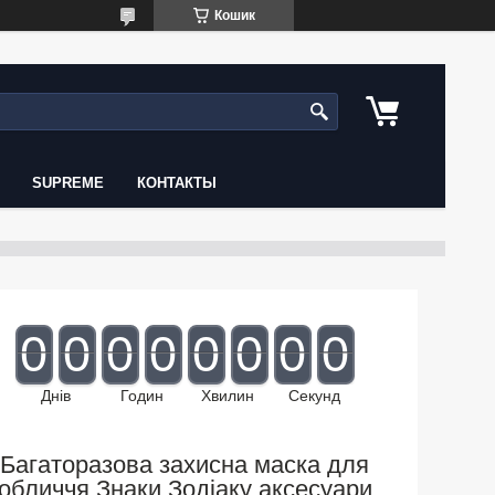
Кошик
SUPREME
КОНТАКТЫ
0
0
0
0
0
0
0
0
Днів
Годин
Хвилин
Секунд
Багаторазова захисна маска для
обличчя Знаки Зодіаку аксесуари