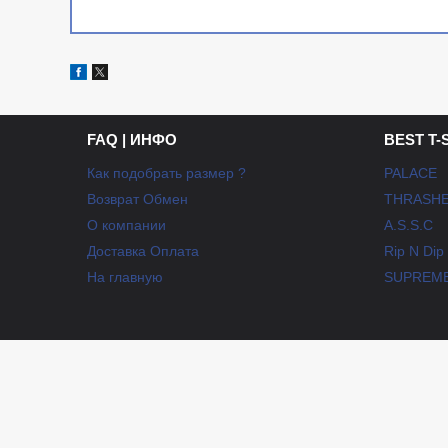
FAQ | ИНФО
BEST T-
Как подобрать размер ?
PALACE
Возврат Обмен
THRASH
О компании
A.S.S.C
Доставка Оплата
Rip N Dip
На главную
SUPREM