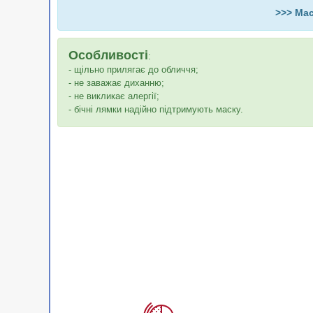
>>> Мас
Особливості
:
- щільно прилягає до обличчя;
- не заважає диханню;
- не викликає алергії;
- бічні лямки надійно підтримують маску.