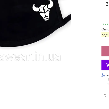
З
В на
Опто
Код
+
П
К