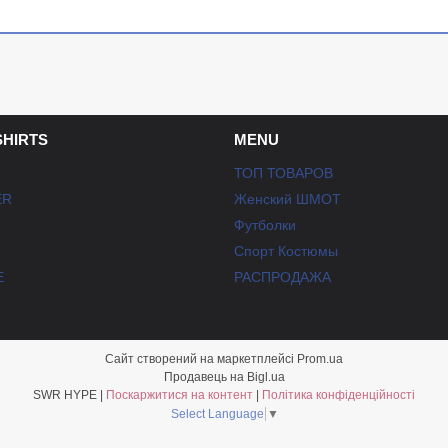
SHIRTS
MENU
ТОП ТОВАРОВ
ER
Женский ШМОТ
Футболки
Спорт Костюмы
E
РАСПРОДАЖА
Сайт створений на маркетплейсі
Prom.ua
Продавець на Bigl.ua
SWR HYPE |
Поскаржитися на контент
|
Політика конфіденційності
Select Language
▼