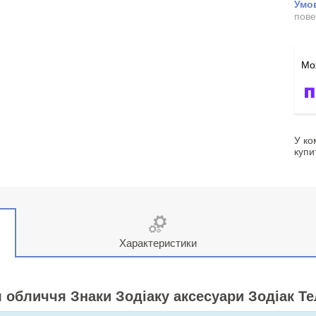
пове
У ко
купи
Характеристики
 обличчя Знаки Зодіаку аксесуари Зодіак Т