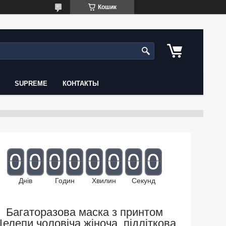
Кошик
SUPREME
КОНТАКТЫ
0
0
0
0
0
0
0
0
Днів
Годин
Хвилин
Секунд
Багаторазова маска з принтом
елепи чоловіча,жіноча, підліткова