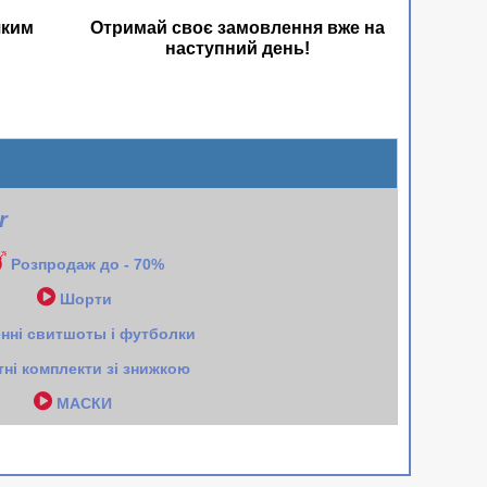
яким
Отримай своє замовлення вже на
наступний день!
ar
Розпродаж до - 70%
Шорти
енні свитшоты і футболки
тні комплекти зі знижкою
МАСКИ