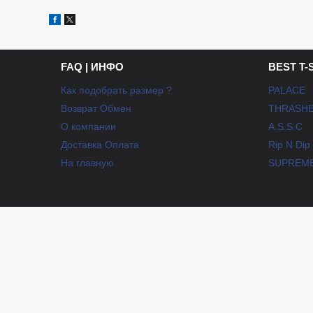
FAQ | ИНФО
BEST T-
Как подобрать размер ?
PALACE
Возврат Обмен
THRASH
О компании
A.S.S.C
Доставка Оплата
Rip N Dip
На главную
SUPREM