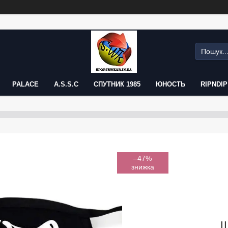
PALACE
A.S.S.C
СПУТНИК 1985
ЮНОСТЬ
RIPNDIP
–47%
Щ