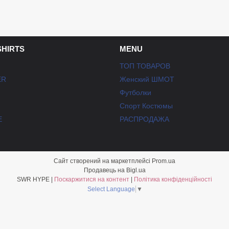
SHIRTS
MENU
ТОП ТОВАРОВ
ER
Женский ШМОТ
Футболки
Спорт Костюмы
E
РАСПРОДАЖА
Сайт створений на маркетплейсі
Prom.ua
Продавець на Bigl.ua
SWR HYPE |
Поскаржитися на контент
|
Політика конфіденційності
Select Language
▼