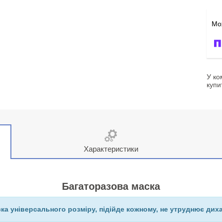
У ко
купи
Характеристики
Багаторазова маска
ка універсального розміру, підійде кожному, не утруднює дих