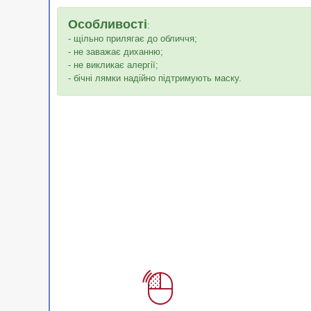
Особливості
:
- щільно прилягає до обличчя;
- не заважає диханню;
- не викликає алергії;
- бічні лямки надійно підтримують маску.