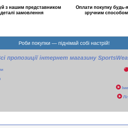
уй з нашим представником
Оплати покупку будь-
деталі замовлення
зручним способом
Роби покупки — піднімай собі настрій!
сі пропозиції інтернет магазину SportsWe
ми
и
Ім
Лі