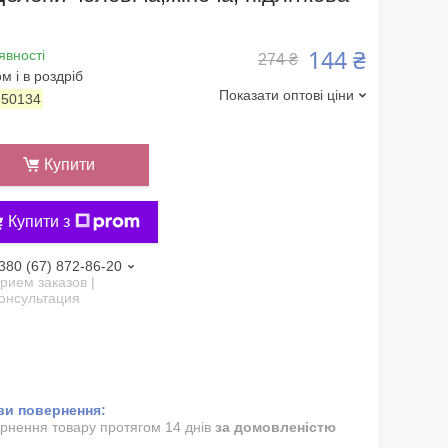
144 ₴
явності
274 ₴
м і в роздріб
Показати оптові ціни
:
50134
Купити
Купити з
380 (67) 872-86-20
рием заказов |
онсультация
рнення товару протягом 14 днів
за домовленістю