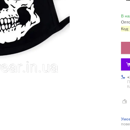
В на
Опто
Код
+
П
К
пове