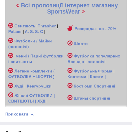
Всі пропозиції інтернет магазину
SportsWear
Свитшоты
Thrasher
|
Розпродаж до - 70%
Palace
|
A. S. S. C
|
Футболки / Майки
Шорти
(чоловічі
)
Іменні / Парні футболки
Футболки популярних
і свитшоты
Брендів | чоловічі
Л
етние комплекти (
Футбольна Форма |
ФУТБОЛКА + ШОРТИ )
Костюми | Кофти |
Худі | Кенгурушки
Костюми Спортивні
Жіночі
ФУТБОЛКИ |
Ш
таны спортивні
СВИТШОТЫ | ХУДІ
Приховати