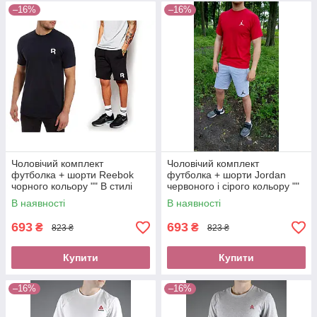
–16%
–16%
Чоловічий комплект
Чоловічий комплект
футболка + шорти Reebok
футболка + шорти Jordan
чорного кольору "" В стилі
червоного і сірого кольору ""
Reebok ""
В стилі Jordan ""
В наявності
В наявності
693
693
₴
₴
823 ₴
823 ₴
Купити
Купити
–16%
–16%