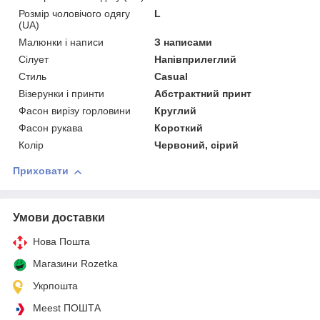
Розмір чоловічого одягу
L
(UA)
Малюнки і написи
З написами
Сілует
Напівприлеглий
Стиль
Casual
Візерунки і принти
Абстрактний принт
Фасон вирізу горловини
Круглий
Фасон рукава
Короткий
Колір
Червоний, сірий
Приховати
Умови доставки
Нова Пошта
Магазини Rozetka
Укрпошта
Meest ПОШТА