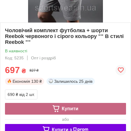
Чоловічий комплект футболка + шорти
Reebok червоного і сірого кольору "" В стилі
Reebok ""
В наявності
Код: 5235
Опт і роздріб
697
₴
827 ₴
Економія
130 ₴
Залишилось
25 днів
690 ₴
від 2 шт.
Купити
або
Купити з