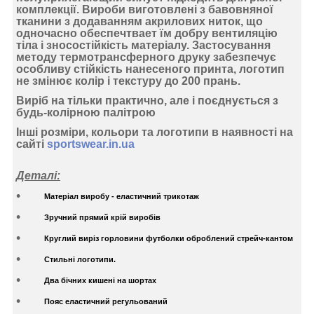
комплекції. Вироби виготовлені з бавовняної
тканини з додаванням акрилових ниток, що
одночасно обеспечтвает їм добру вентиляцію
тіла і зносостійкість матеріалу. Застосування
методу термотрансферного друку
забезпечує
особливу стійкість нанесеного принта, логотип
не змінює колір і текстуру до 200 прань.
Виріб на тільки практично, але і поєднується з
будь-колірною палітрою
Інші розміри, кольори та логотипи в наявності на
сайті
sportswear.in.ua
Деталі:
Матеріал виробу - еластичний трикотаж
Зручний прямий крій виробів
Круглий виріз горловини футболки оброблений стрейч-кантом
Стильні логотипи.
Два бічних кишені на шортах
Пояс еластичний регульований