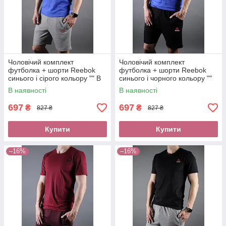
Чоловічий комплект
Чоловічий комплект
футболка + шорти Reebok
футболка + шорти Reebok
синього і сірого кольору "" В
синього і чорного кольору ""
стилі Reebok ""
В стилі Reebok ""
В наявності
В наявності
697
697
₴
₴
827 ₴
827 ₴
Купити
Купити
–16%
–16%