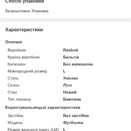
Спосіб упаковки
Безкоштовна Упаковка
Характеристики
Основні
Виробник
Reebok
Країна виробник
Бельгія
Капюшон
Без капюшона
Міжнародний розмір
L
Стать
Унісекс
Сезон
Літо
Стан
Новий
Тип тканини
Бавовна
Користувальницькі характеристики
Застібка
Без застібки
Модель
Футболка
Розмір жіночого одягу (UA)
L