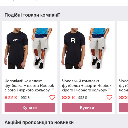
Подібні товари компанії
Чоловічий комплект
Чоловічий комплект
Чоло
футболка + шорти Reebok
футболка + шорти Reebok
футб
сірого і чорного кольору ""
сірого і чорного кольору ""
чорн
В стилі Reebok ""
В стилі Reebok ""
В ст
822
822
822
₴
₴
952 ₴
952 ₴
Купити
Купити
Акційні пропозиції та новинки