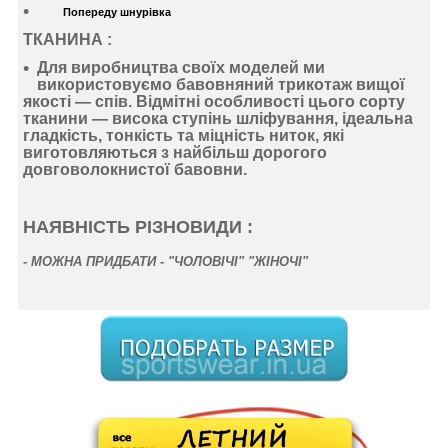
Попереду шнурівка
ТКАНИНА :
Для виробництва своїх моделей ми
використовуємо
бавовняний
трикотаж
вищої
якості —
спів
. Відмітні особливості цього сорту
тканини —
висока ступінь шліфування
,
ідеальна
гладкість
,
тонкість
та
міцність ниток
, які
виготовляються з найбільш дорогого
довговолокнистої бавовни.
НАЯВНІСТЬ РІЗНОВИДИ :
-
МОЖНА ПРИДБАТИ - "ЧОЛОВІЧІ" "ЖІНОЧІ"