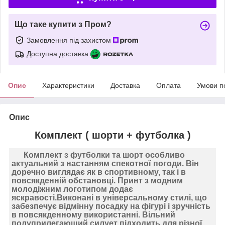
Що таке купити з Пром?
Замовлення під захистом
Доступна доставка
Опис
Характеристики
Доставка
Оплата
Умови п
Опис
Комплект ( шорти + футболка )
Комплект з футболки та шорт особливо
актуальний з настанням спекотної погоди. Він
доречно виглядає як в спортивному, так і в
повсякденній обстановці. Принт з модним
молодіжним логотипом додає
яскравості.Виконані в універсальному стилі, що
забезпечує відмінну посадку на фігурі і зручність
в повсякденному використанні. Вільний
полуприлегающий силует підходить для різної