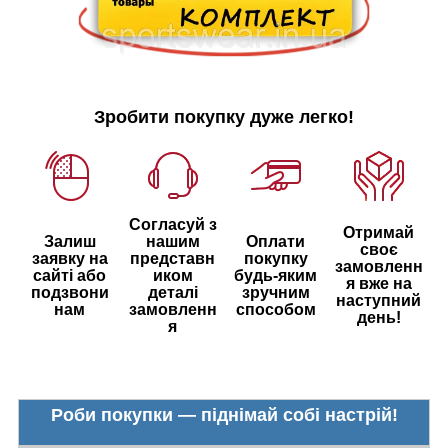
Зробити покупку дуже легко!
Согласуй з
Отримай
Залиш
нашим
Оплати
своє
заявку на
представн
покупку
замовленн
сайті або
иком
будь-яким
я вже на
подзвони
деталі
зручним
наступний
нам
замовленн
способом
день!
я
Роби покупки — піднімай собі настрій!