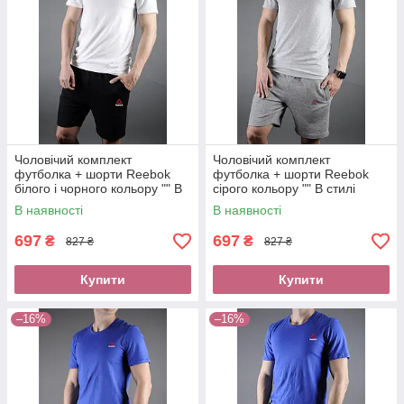
Чоловічий комплект
Чоловічий комплект
футболка + шорти Reebok
футболка + шорти Reebok
білого і чорного кольору "" В
сірого кольору "" В стилі
стилі Reebok ""
Reebok ""
В наявності
В наявності
697
697
₴
₴
827 ₴
827 ₴
Купити
Купити
–16%
–16%