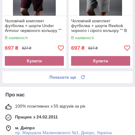
Чоловічий комплект
Чоловічий комплект
футболка + шорти Under
футболка + шорти Reebok
Armour червоного кольору ""
чорного і сірого кольору "" В
В стилі Under Armour ""
стилі Reebok ""
В наявності
В наявності
697
697
₴
₴
827 ₴
827 ₴
Купити
Купити
Показати ще
Про нас
100% позитивних з 55 відгуків за рік
Працює з 24.02.2011
м. Дніпро
пр. Маршала Малиновского №1, Дніпро, Україна