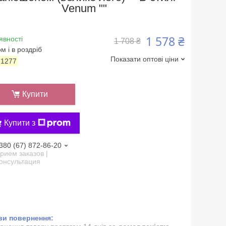
Venum ""
1 578 ₴
явності
1 708 ₴
м і в роздріб
Показати оптові ціни
:
1277
Купити
Купити з
380 (67) 872-86-20
рием заказов |
онсультация