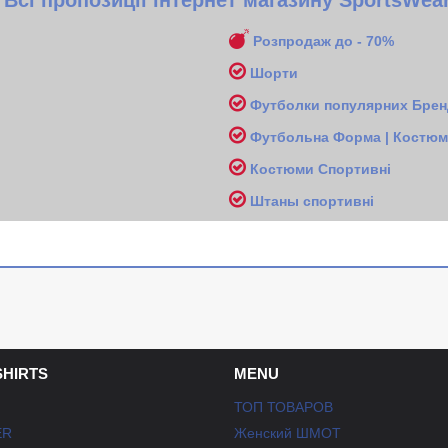
Всі пропозиції інтернет магазину SportsWea
Розпродаж до - 70%
Шорти
Футболки популярних Бренд
Футбольна Форма | Костюми
Костюми Спортивні
Ш
таны спортивні
SHIRTS
MENU
ТОП ТОВАРОВ
ER
Женский ШМОТ