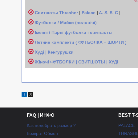
Свитшоты
Thrasher
|
Palace
|
A. S. S. C
|
Футболки / Майки (чоловічі
)
Іменні / Парні футболки і свитшоты
Л
етние комплекти ( ФУТБОЛКА + ШОРТИ )
Худі | Кенгурушки
Жіночі
ФУТБОЛКИ | СВИТШОТЫ | ХУДІ
FAQ | ИНФО
BEST T-
Как подобрать размер ?
PALACE
Возврат Обмен
THRASH