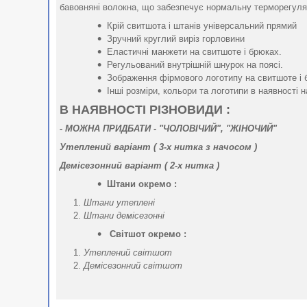
бавовняні волокна, що забезпечує нормальну терморегуляці
Крій свитшота і штанів універсальний прямий
Зручний круглий виріз горловини
Еластичні манжети на свитшоте і брюках.
Регульований внутрішній шнурок на поясі.
Зображення фірмового логотипу на свитшоте і 
Інші розміри, кольори та логотипи в наявності н
В НАЯВНОСТІ РІЗНОВИДИ :
-
МОЖНА ПРИДБАТИ - "ЧОЛОВІЧИЙ", "ЖІНОЧИЙ"
Утеплений варіант ( 3-х нитка
з начосом
)
Демісезонний варіант ( 2-х нитка )
Штани окремо :
Штани утеплені
Штани демісезонні
Світшот окремо :
Утеплений світшот
Демісезонний світшот