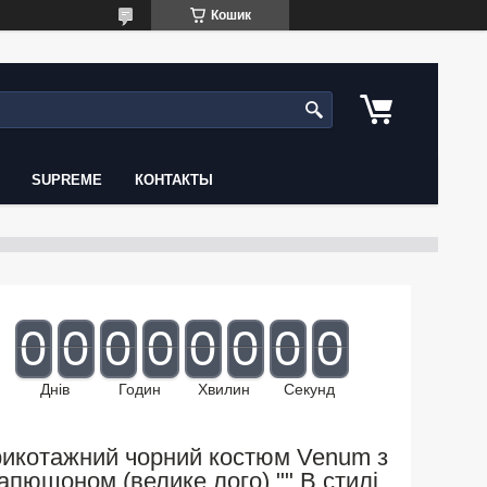
Кошик
SUPREME
КОНТАКТЫ
0
0
0
0
0
0
0
0
Днів
Годин
Хвилин
Секунд
рикотажний чорний костюм Venum з
апюшоном (велике лого) "" В стилі