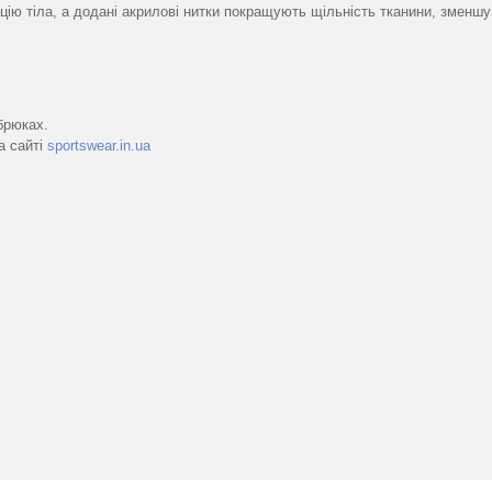
ю тіла, а додані акрилові нитки покращують щільність тканини, зменшуюч
брюках.
а сайті
sportswear.in.ua