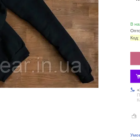
В на
Опто
Код
+
П
К