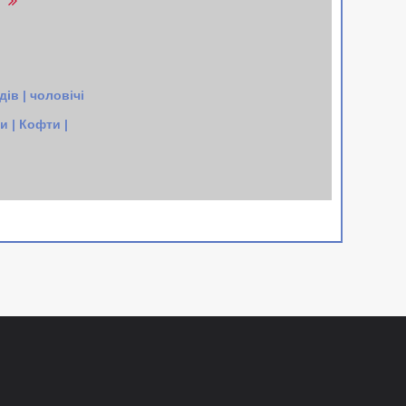
r
ів | чоловічі
 | Кофти |