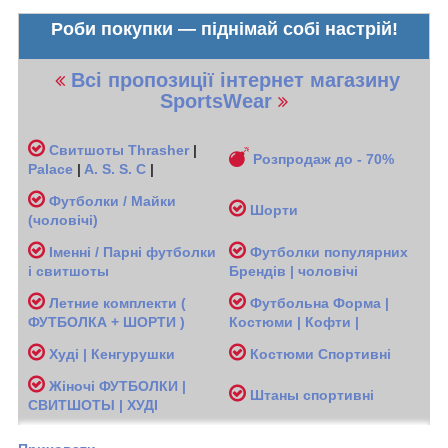
Роби покупки — піднімай собі настрій!
Всі пропозиції інтернет магазину
SportsWear
Свитшоты
Thrasher
|
Розпродаж до - 70%
Palace
|
A. S. S. C
|
Футболки / Майки
Шорти
(чоловічі
)
Іменні / Парні футболки
Футболки популярних
і свитшоты
Брендів | чоловічі
Л
етние комплекти (
Футбольна Форма |
ФУТБОЛКА + ШОРТИ )
Костюми | Кофти |
Худі | Кенгурушки
Костюми Спортивні
Жіночі
ФУТБОЛКИ |
Ш
таны спортивні
СВИТШОТЫ | ХУДІ