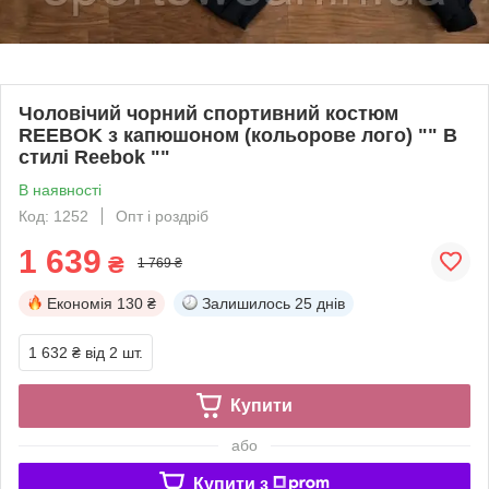
Чоловічий чорний спортивний костюм
REEBOK з капюшоном (кольорове лого) "" В
стилі Reebok ""
В наявності
Код: 1252
Опт і роздріб
1 639
₴
1 769 ₴
Економія
130 ₴
Залишилось
25 днів
1 632 ₴
від 2 шт.
Купити
або
Купити з