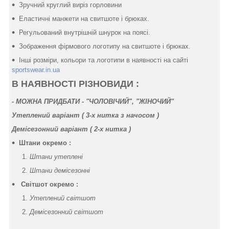
Зручний круглий виріз горловини
Еластичні манжети на свитшоте і брюках.
Регульований внутрішній шнурок на поясі.
Зображення фірмового логотипу на свитшоте і брюках.
Інші розміри, кольори та логотипи в наявності на сайті
sportswear.in.ua
В НАЯВНОСТІ РІЗНОВИДИ :
-
МОЖНА ПРИДБАТИ - "ЧОЛОВІЧИЙ", "ЖІНОЧИЙ"
Утеплений варіант ( 3-х нитка
з начосом
)
Демісезонний варіант ( 2-х нитка )
Штани окремо :
Штани утеплені
Штани демісезонні
Світшот окремо :
Утеплений світшот
Демісезонний світшот