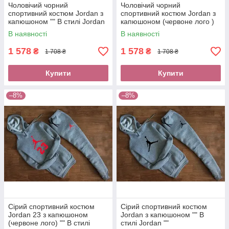
Чоловічий чорний
Чоловічий чорний
спортивний костюм Jordan з
спортивний костюм Jordan з
капюшоном "" В стилі Jordan
капюшоном (червоне лого )
""
"" В стилі Jordan ""
В наявності
В наявності
1 578
1 578
₴
₴
1 708 ₴
1 708 ₴
Купити
Купити
–8%
–8%
Сірий спортивний костюм
Сірий спортивний костюм
Jordan 23 з капюшоном
Jordan з капюшоном "" В
(червоне лого) "" В стилі
стилі Jordan ""