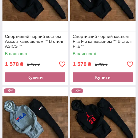
Спортивний чорний костюм
Спортивний чорний костюм
Asics з капюшоном "" В стилі
Fila F з капюшоном "" В стилі
ASICS ""
Fila ""
В наявності
В наявності
1 578
1 578
₴
₴
1 708 ₴
1 708 ₴
Купити
Купити
–8%
–8%