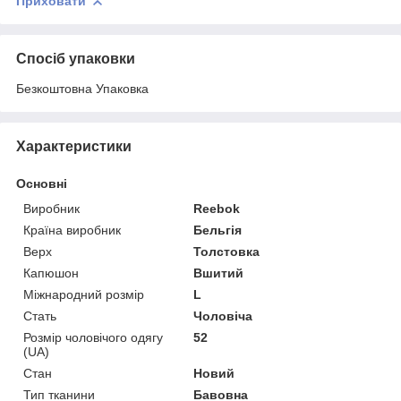
Приховати
Спосіб упаковки
Безкоштовна Упаковка
Характеристики
Основні
Виробник
Reebok
Країна виробник
Бельгія
Верх
Толстовка
Капюшон
Вшитий
Міжнародний розмір
L
Стать
Чоловіча
Розмір чоловічого одягу
52
(UA)
Стан
Новий
Тип тканини
Бавовна