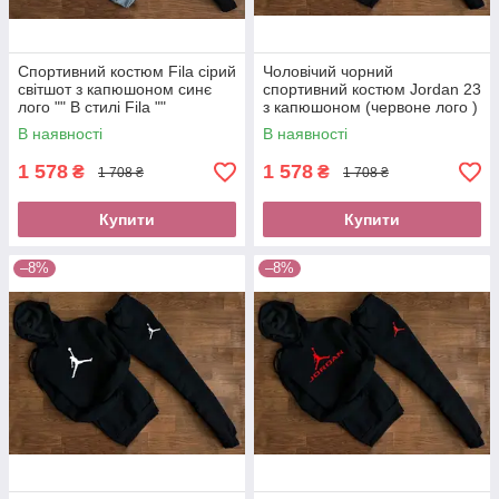
Спортивний костюм Fila сірий
Чоловічий чорний
світшот з капюшоном синє
спортивний костюм Jordan 23
лого "" В стилі Fila ""
з капюшоном (червоне лого )
"" В стилі Jordan ""
В наявності
В наявності
1 578
1 578
₴
₴
1 708 ₴
1 708 ₴
Купити
Купити
–8%
–8%