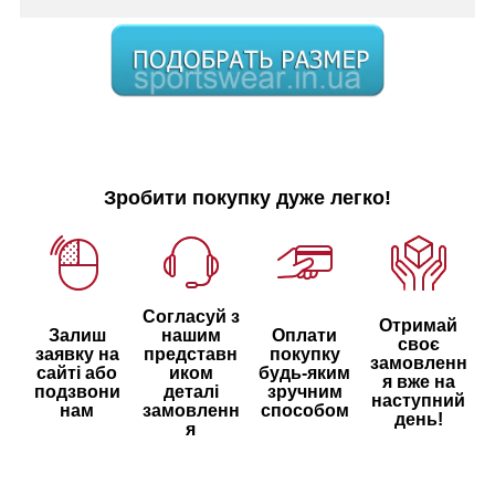
Зробити покупку дуже легко!
Согласуй з
Отримай
Залиш
нашим
Оплати
своє
заявку на
представн
покупку
замовленн
сайті або
иком
будь-яким
я вже на
подзвони
деталі
зручним
наступний
нам
замовленн
способом
день!
я