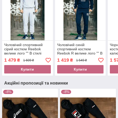
Чоловічий спортивний
Чоловічий синій
Чорн
сірий костюм Reebok
спортивний костюм
кос
велике лого "" В стилі
Reebok R велике лого "" В
капю
Reebok ""
стилі Reebok ""
Reeb
1 479
1 419
1 5
₴
₴
1 609 ₴
1 549 ₴
Купити
Купити
Акційні пропозиції та новинки
–8%
–8%