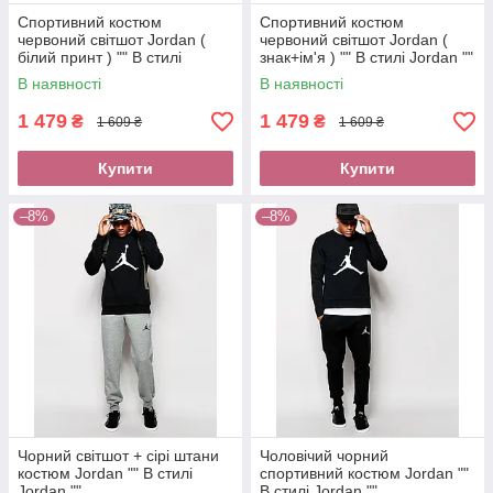
Спортивний костюм
Спортивний костюм
червоний світшот Jordan (
червоний світшот Jordan (
білий принт ) "" В стилі
знак+ім'я ) "" В стилі Jordan ""
Jordan ""
В наявності
В наявності
1 479
1 479
₴
₴
1 609 ₴
1 609 ₴
Купити
Купити
–8%
–8%
Чорний світшот + сірі штани
Чоловічий чорний
костюм Jordan "" В стилі
спортивний костюм Jordan ""
Jordan ""
В стилі Jordan ""