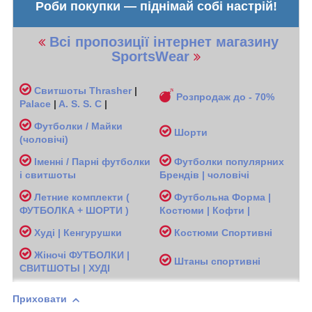
Роби покупки — піднімай собі настрій!
Всі пропозиції інтернет магазину
SportsWear
Свитшоты
Thrasher
|
Розпродаж до - 70%
Palace
|
A. S. S. C
|
Футболки / Майки
Шорти
(чоловічі
)
Іменні / Парні футболки
Футболки популярних
і свитшоты
Брендів | чоловічі
Л
етние комплекти (
Футбольна Форма |
ФУТБОЛКА + ШОРТИ )
Костюми | Кофти |
Худі | Кенгурушки
Костюми Спортивні
Жіночі
ФУТБОЛКИ |
Ш
таны спортивні
СВИТШОТЫ | ХУДІ
Приховати