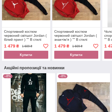
Спортивний костюм
Спортивний костюм
Чоло
червоний світшот Jordan (
червоний світшот Jordan (
спор
білий принт ) "" В стилі
знак+ім'я ) "" В стилі
"" В 
Jordan ""
Jordan ""
1 479
1 479
1 4
₴
₴
1 609 ₴
1 609 ₴
Купити
Купити
Акційні пропозиції та новинки
–8%
–8%