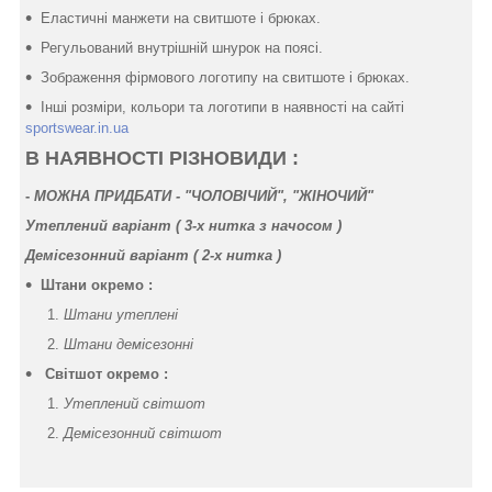
Еластичні манжети на свитшоте і брюках.
Регульований внутрішній шнурок на поясі.
Зображення фірмового логотипу на свитшоте і брюках.
Інші розміри, кольори та логотипи в наявності на сайті
sportswear.in.ua
В НАЯВНОСТІ РІЗНОВИДИ :
-
МОЖНА ПРИДБАТИ - "ЧОЛОВІЧИЙ", "ЖІНОЧИЙ"
Утеплений варіант ( 3-х нитка
з начосом
)
Демісезонний варіант ( 2-х нитка )
Штани окремо :
Штани утеплені
Штани демісезонні
Світшот окремо :
Утеплений світшот
Демісезонний світшот