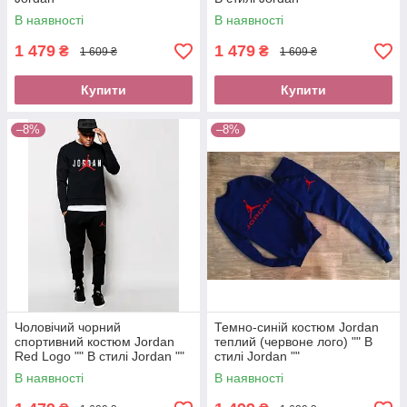
В наявності
В наявності
1 479
1 479
₴
₴
1 609 ₴
1 609 ₴
Купити
Купити
–8%
–8%
Чоловічий чорний
Темно-синій костюм Jordan
спортивний костюм Jordan
теплий (червоне лого) "" В
Red Logo "" В стилі Jordan ""
стилі Jordan ""
В наявності
В наявності