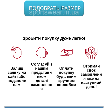
Зробити покупку дуже легко!
Согласуй з
Отримай
Залиш
нашим
Оплати
своє
заявку на
представн
покупку
замовленн
сайті або
иком
будь-яким
я вже на
подзвони
деталі
зручним
наступний
нам
замовленн
способом
день!
я