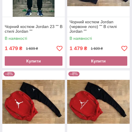
Чорний костюм Jordan
Чорний костюм Jordan 23 "" В
(червоне лого) "" В стилі
стилі Jordan ""
Jordan ""
В наявності
В наявності
1 479
1 479
₴
₴
1 609 ₴
1 609 ₴
Купити
Купити
–8%
–8%