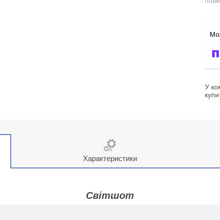
пове
У ко
купи
Характеристики
Світшот