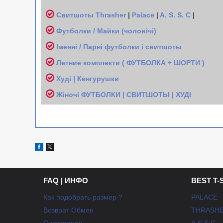
Свитшоты
Thrasher
|
Palace
|
A. S. S. C
|
Футболки / Майки (чоловічі
)
Іменні / Парні футболки і свитшоты
Л
етние комплекти ( ФУТБОЛКА + ШОРТИ )
Худі | Кенгурушки
Жіночі
ФУТБОЛКИ | СВИТШОТЫ | ХУДІ
FAQ | ИНФО
BEST T-
Как подобрать размер ?
PALACE
Возврат Обмен
THRASH