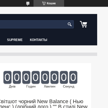
Кошик
SUPREME
КОНТАКТЫ
0
0
0
0
0
0
0
0
Днів
Годин
Хвилин
Секунд
вітшот чорний New Balance ( Нью
ленс ) (дрібний лого ) "" В стилі New