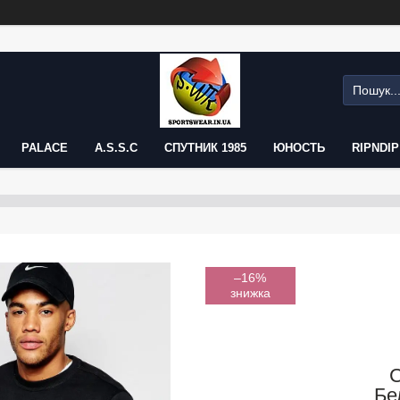
PALACE
A.S.S.C
СПУТНИК 1985
ЮНОСТЬ
RIPNDIP
–16%
С
Бе