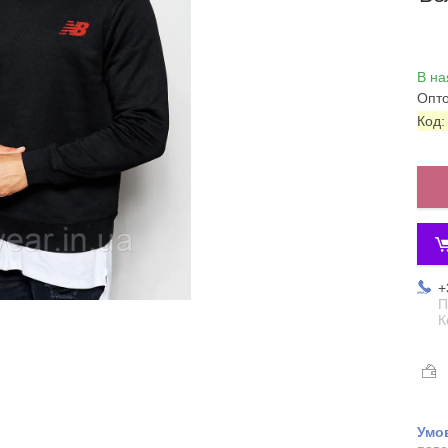
В на
Опто
Код
+
П
К