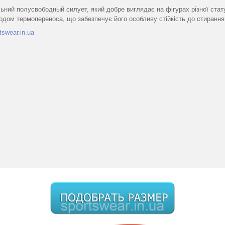
ний полусвободный силует, який добре виглядає на фігурах різної стату
одом термопереноса, що забезпечує його особливу стійкість до стирання,
tswear.in.ua