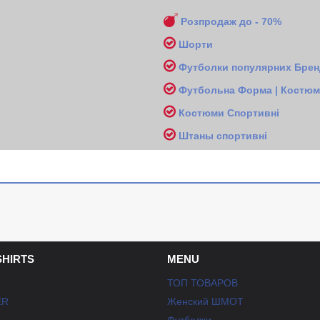
Розпродаж до - 70%
Шорти
Футболки популярних Бренд
Футбольна Форма | Костюми
Костюми Спортивні
Ш
таны спортивні
SHIRTS
MENU
ТОП ТОВАРОВ
ER
Женский ШМОТ