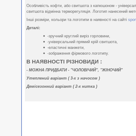
Особливість кофти, або свитшота з капюшоном - універсаль
свитшота відмінна терморегуляція. Логотип нанесений мет
Інші розміри, кольори та логотипи в наявності на сайті
spor
Деталі:
-зручний круглий виріз горловини,
-універсальний прямий крій свитшота,
-еластичні манжети,
-зображення фірмового логотипу.
В НАЯВНОСТІ РІЗНОВИДИ :
-
МОЖНА ПРИДБАТИ - "ЧОЛОВІЧИЙ", "ЖІНОЧИЙ"
Утеплений варіант ( 3-х
з начосом
)
Демісезонний варіант ( 2-х нитка )