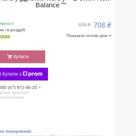
Balance ""
708 ₴
явності
838 ₴
м і в роздріб
Показати оптові ціни
:
0584
Купити
Купити з
380 (67) 872-86-20
рием заказов |
онсультация