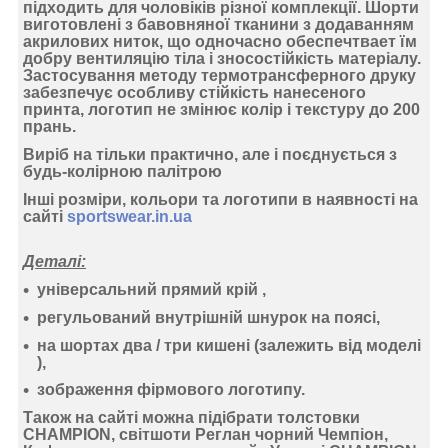
підходить для чоловіків різної комплекції. Шорти
виготовлені з бавовняної тканини з додаванням
акрилових ниток, що одночасно обеспечтвает їм
добру вентиляцію тіла і зносостійкість матеріалу.
Застосування
методу термотрансферного друку
забезпечує особливу стійкість нанесеного
принта, логотип не змінює колір і текстуру до 200
прань.
Виріб на тільки практично, але і поєднується з
будь-колірною палітрою
Інші розміри, кольори та логотипи в наявності на
сайті
sportswear.in.ua
Деталі:
універсальний прямий крій ,
регульований внутрішній шнурок на поясі,
на шортах два / три кишені (залежить від моделі
),
зображення фірмового логотипу.
Також на сайті можна підібрати толстовки
CHAMPION, світшоти Реглан чорний Чемпіон,