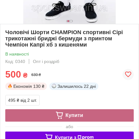
Чоловічі Шорти CHAMPION спортивні Сірі
трикотажні бриджі бермуди з принтом
Чемпіон Капрі хб з кишенями
В наявності
Код: 0340
Опт і роздріб
500
₴
630 ₴
Економія
130 ₴
Залишилось
22 дні
495 ₴
від 2 шт.
Купити
або
Купити з