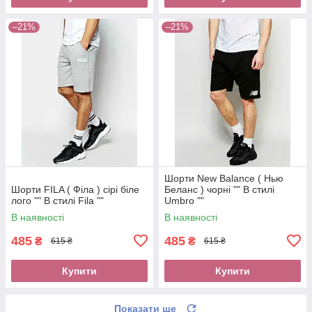
–21%
–21%
Шорти New Balance ( Нью
Шорти FILA ( Філа ) сірі біле
Беланс ) чорні "" В стилі
лого "" В стилі Fila ""
Umbro ""
В наявності
В наявності
485
485
₴
₴
615 ₴
615 ₴
Купити
Купити
Показати ще