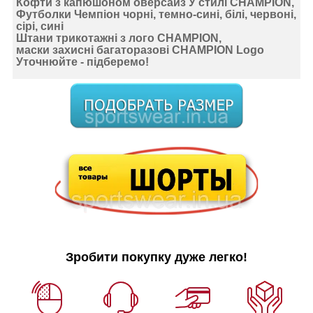
Кофти з капюшоном оверсайз У стилі CHAMPION,
Футболки Чемпіон чорні, темно-сині, білі, червоні,
сірі, сині
Штани трикотажні з лого CHAMPION,
маски захисні багаторазові CHAMPION Logo
Уточнюйте - підберемо!
Зробити покупку дуже легко!