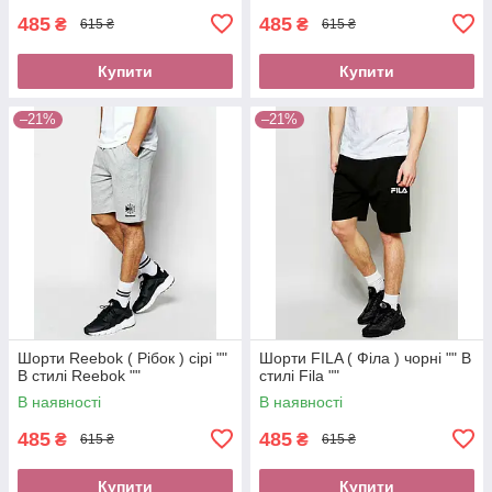
485
485
₴
₴
615 ₴
615 ₴
Купити
Купити
–21%
–21%
Шорти Reebok ( Рібок ) сірі ""
Шорти FILA ( Філа ) чорні "" В
В стилі Reebok ""
стилі Fila ""
В наявності
В наявності
485
485
₴
₴
615 ₴
615 ₴
Купити
Купити