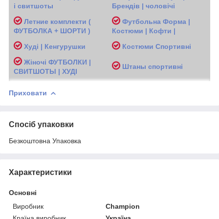
і свитшоты
Брендів | чоловічі
Л
етние комплекти (
Футбольна Форма |
ФУТБОЛКА + ШОРТИ )
Костюми | Кофти |
Худі | Кенгурушки
Костюми Спортивні
Жіночі
ФУТБОЛКИ |
Ш
таны спортивні
СВИТШОТЫ | ХУДІ
Приховати
Спосіб упаковки
Безкоштовна Упаковка
Характеристики
Основні
Виробник
Champion
Країна виробник
Україна