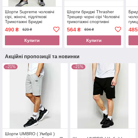
Шорти Supreme чоловічі
Шорти бриджі Thrasher
Брид
сірі, жіночі, підліткові
Трешер чорні сірі Чоловічі
чоло
Трикотажні Бриджі
трикотажні спортивні
гумц
Супріме Капрі з принтом
шорти Трашер, Капрі з
Берм
490
564
485
₴
₴
620 ₴
694 ₴
Супрім Супрем хб
принтом Трешер
Трик
Купити
Купити
Акційні пропозиції та новинки
–21%
–21%
Шорти UMBRO ( Умбрії )