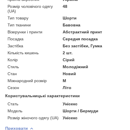
Розмір чоловічого одягу
48
(UA)
Тип товару
Шорти
Тип тканини
Бавовна
Візерунки і принти
Абстрактний принт
Посадка
Середня посадка
Застібка
Без застібки, Гумка
Кількість кишень
2 шт.
Колір
Сірий
Стиль
Молодіжний
Стан
Новий
Міжнародний розмір
M
Сезон
Літо
Користувальницькі характеристики
Стать
Унісекс
Модель
Шорти / Бермуди
Розмір жіночого одягу (UA)
Унісекс
Приховати