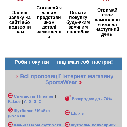
Согласуй з
Отримай
Залиш
нашим
Оплати
своє
заявку на
представн
покупку
замовленн
сайті або
иком
будь-яким
я вже на
подзвони
деталі
зручним
наступний
нам
замовленн
способом
день!
я
Роби покупки — піднімай собі настрій!
Всі пропозиції інтернет магазину
SportsWear
Свитшоты
Thrasher
|
Розпродаж до - 70%
Palace
|
A. S. S. C
|
Футболки / Майки
Шорти
(чоловічі
)
Іменні / Парні футболки
Футболки популярних