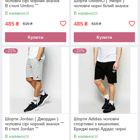
чоловічі сірі чорний значок ""
Шорти UMBRO ( Умбрії )
В стилі Umbro ""
чоловічі чорні білий значок
В наявності
В наявності
485
485
₴
₴
615 ₴
615 ₴
Купити
Купити
–21%
–21%
Шорти Jordan ( Джордан )
Шорти Adidas чоловічі
чоловічі сірі чорний значок ""
спортивні з кишенями,
В стилі Jordan ""
Бриджі капрі Адідас чорні
трикотажні біла квітка на
В наявності
В наявності
гумці