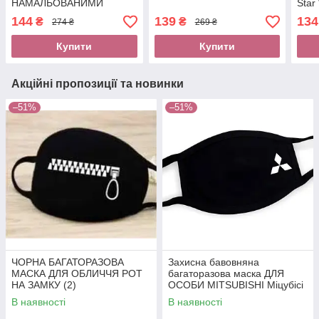
НАМАЛЬОВАНИМИ
Star
ВУСИКАМИ "МІСТЕР"
(жін
144
139
134
₴
₴
274 ₴
269 ₴
Купити
Купити
Акційні пропозиції та новинки
–51%
–51%
ЧОРНА БАГАТОРАЗОВА
Захисна бавовняна
МАСКА ДЛЯ ОБЛИЧЧЯ РОТ
багаторазова маска ДЛЯ
НА ЗАМКУ (2)
ОСОБИ MITSUBISHI Міцубісі
трикотажна двошарова
В наявності
В наявності