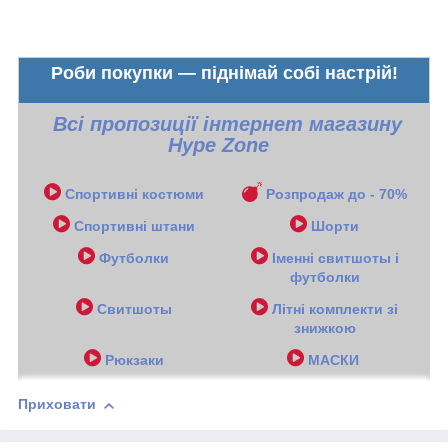
Роби покупки — піднімай собі настрій!
Всі пропозиції інтернет магазину
Hype Zone
Спортивні костюми
Розпродаж до - 70%
Спортивні штани
Шорти
Футболки
Іменні свитшоты і
футболки
Свитшоты
Літні комплекти зі
знижкою
Рюкзаки
МАСКИ
Приховати