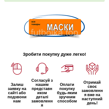
Зробити покупку дуже легко!
Согласуй з
Отримай
Залиш
нашим
Оплати
своє
заявку на
представн
покупку
замовленн
сайті або
иком
будь-яким
я вже на
подзвони
деталі
зручним
наступний
нам
замовленн
способом
день!
я