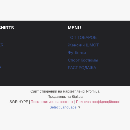
SHIRTS
MENU
ТОП ТОВАРОВ
ER
Женский ШМОТ
Футболки
Спорт Костюмы
E
РАСПРОДАЖА
Сайт створений на маркетплейсі
Prom.ua
Продавець на Bigl.ua
SWR HYPE |
Поскаржитися на контент
|
Політика конфіденційності
Select Language
▼