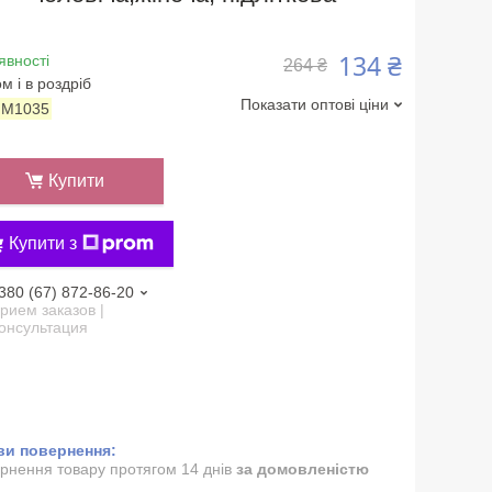
134 ₴
явності
264 ₴
м і в роздріб
Показати оптові ціни
:
M1035
Купити
Купити з
380 (67) 872-86-20
рием заказов |
онсультация
рнення товару протягом 14 днів
за домовленістю