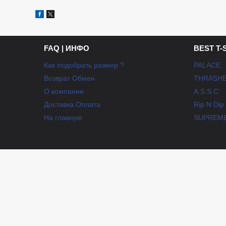
FAQ | ИНФО
BEST T-
Как подобрать размер ?
PALACE
Возврат Обмен
THRASH
О компании
A.S.S.C
Доставка Оплата
Rip N Dip
На главную
SUPREM