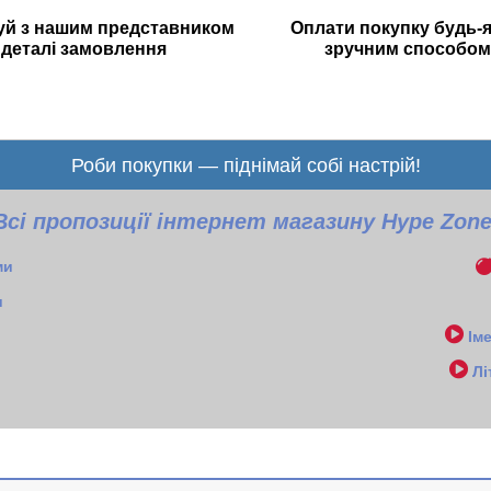
уй з нашим представником
Оплати покупку будь-
деталі замовлення
зручним способом
Роби покупки — піднімай собі настрій!
Всі пропозиції інтернет магазину Hype Zon
ми
и
Ім
Лі