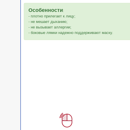
Особенности
:
- плотно прилегает к лицу;
- не мешает дыханию;
- не вызывает аллергии;
- боковые лямки надежно поддерживают маску.