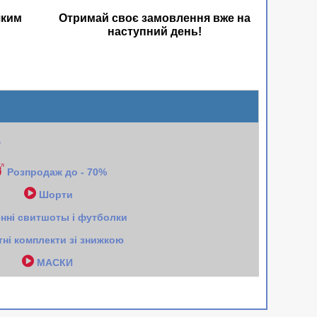
яким
Отримай своє замовлення вже на
наступний день!
e
Розпродаж до - 70%
Шорти
енні свитшоты і футболки
тні комплекти зі знижкою
МАСКИ