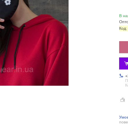
В на
Опто
Код
+
П
К
пове