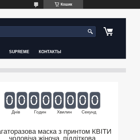
Кошик
SUPREME
КОНТАКТЫ
0
0
0
0
0
0
0
0
Днів
Годин
Хвилин
Секунд
гаторазова маска з принтом КВІТИ
чоловіча,жіноча, підліткова