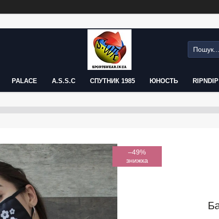
PALACE
A.S.S.C
СПУТНИК 1985
ЮНОСТЬ
RIPNDIP
–49%
Ба