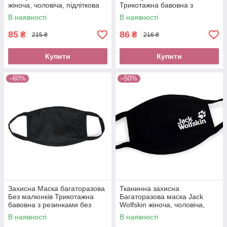
жіноча, чоловіча, підліткова
Трикотажна бавовна з
на резинках
резинками без логотипу
В наявності
В наявності
85
86
₴
₴
215 ₴
216 ₴
Купити
Купити
–60%
–50%
Захисна Маска багаторазова
Тканинна захисна
Без малюнків Трикотажна
Багаторазова маска Jack
бавовна з резинками без
Wolfskin жіноча, чоловіча,
логотипу доросла, підліткова
підліткова бавовна Джек
В наявності
В наявності
Волфскін одяг