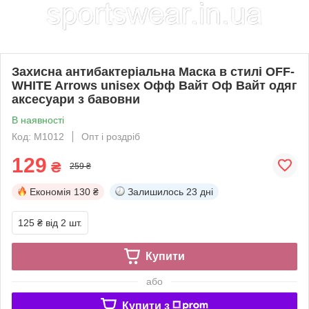
Захисна антибактеріальна Маска в стилі OFF-
WHITE Arrows unisex Офф Вайт Оф Вайт одяг
аксесуари з бавовни
В наявності
Код: M1012
Опт і роздріб
129
₴
259 ₴
Економія
130 ₴
Залишилось
23 дні
125 ₴
від 2 шт.
Купити
або
Купити з