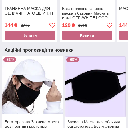
ТКАНИННА МАСКА ДЛЯ
Багаторазова захисна
МАС
ОБЛИЧЧЯ ТАТО ДВІЙНЯТ
маска з бавовни Маска в
стилі OFF-WHITE LOGO
Офф Вайт unisex
144
129
144
₴
₴
274 ₴
259 ₴
двошарова трикотажна
Купити
Купити
Акційні пропозиції та новинки
–60%
–60%
Багаторазова Захисна маска
Захисна Маска для обличчя
Без принтів і малюнків
багаторазова Без малюнків