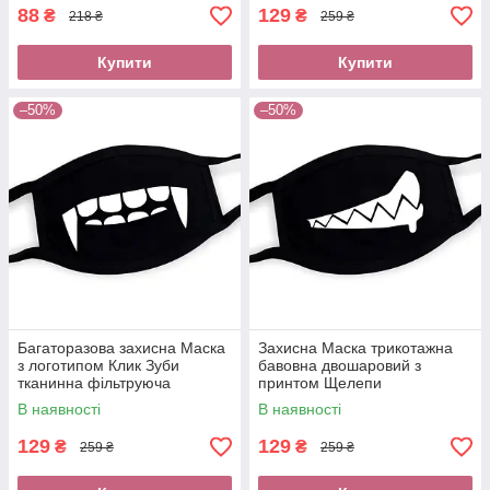
88
129
₴
₴
218 ₴
259 ₴
Купити
Купити
–50%
–50%
Багаторазова захисна Маска
Захисна Маска трикотажна
з логотипом Клик Зуби
бавовна двошаровий з
тканинна фільтруюча
принтом Щелепи
бавовна двошарова
В наявності
В наявності
129
129
₴
₴
259 ₴
259 ₴