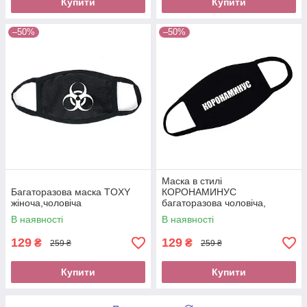
Купити
Купити
–50%
–50%
Маска в стилі
Багаторазова маска TOXY
КОРОНАМИНУС
жіноча,чоловіча
багаторазова чоловіча,
жіноча, підліткова
В наявності
В наявності
129
129
₴
₴
259 ₴
259 ₴
Купити
Купити