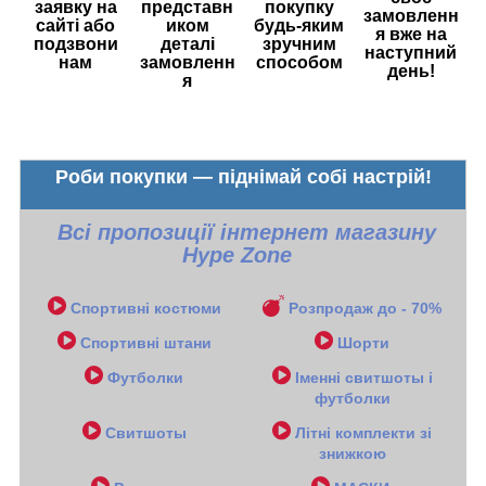
заявку на
представн
покупку
замовленн
сайті або
иком
будь-яким
я вже на
подзвони
деталі
зручним
наступний
нам
замовленн
способом
день!
я
Роби покупки — піднімай собі настрій!
Всі пропозиції інтернет магазину
Hype Zone
Спортивні костюми
Розпродаж до - 70%
Спортивні штани
Шорти
Футболки
Іменні свитшоты і
футболки
Свитшоты
Літні комплекти зі
знижкою