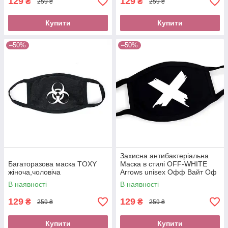
129
129
₴
₴
259 ₴
259 ₴
Купити
Купити
–50%
–50%
Захисна антибактеріальна
Багаторазова маска TOXY
Маска в стилі OFF-WHITE
жіноча,чоловіча
Arrows unisex Офф Вайт Оф
Вайт одяг аксесуари з
В наявності
В наявності
бавовни
129
129
₴
₴
259 ₴
259 ₴
Купити
Купити