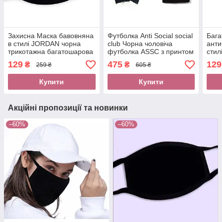
Захисна Маска бавовняна
Футболка Anti Social social
Бага
в стилі JORDAN чорна
club Чорна чоловіча
анти
трикотажна багатошарова
футболка ASSC з принтом
стил
маска Джордан
AntiSocialSocialClub
Анде
129
475
129
₴
₴
259 ₴
605 ₴
Paranoid Бирка
бав
Купити
Купити
Акційні пропозиції та новинки
–60%
–60%