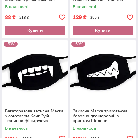
логотипу доросла, підліткова
підліткова бавовна Джек
В наявності
В наявності
Волфскін одяг
88
129
₴
₴
218 ₴
259 ₴
Купити
Купити
–50%
–50%
Багаторазова захисна Маска
Захисна Маска трикотажна
з логотипом Клик Зуби
бавовна двошаровий з
тканинна фільтруюча
принтом Щелепи
бавовна двошарова
В наявності
В наявності