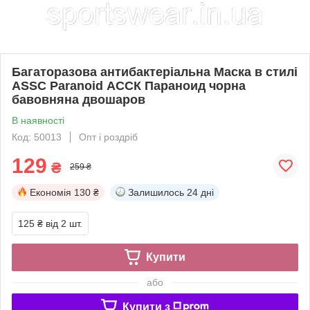
Багаторазова антибактеріальна Маска в стилі
ASSC Paranoid АССК Параноид чорна
бавовняна двошаров
В наявності
Код: 50013
Опт і роздріб
129
₴
259 ₴
Економія
130 ₴
Залишилось
24 дні
125 ₴
від 2 шт.
Купити
або
Купити з