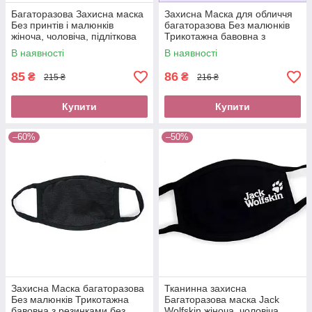
Багаторазова Захисна маска
Захисна Маска для обличчя
Без принтів і малюнків
багаторазова Без малюнків
жіноча, чоловіча, підліткова
Трикотажна бавовна з
на резинках
резинками без логотипу
В наявності
В наявності
85
86
₴
₴
215 ₴
216 ₴
Купити
Купити
–60%
–50%
Захисна Маска багаторазова
Тканинна захисна
Без малюнків Трикотажна
Багаторазова маска Jack
бавовна з резинками без
Wolfskin жіноча, чоловіча,