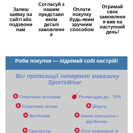
Согласуй з
Отримай
Залиш
нашим
Оплати
своє
заявку на
представн
покупку
замовленн
сайті або
иком
будь-яким
я вже на
подзвони
деталі
зручним
наступний
нам
замовленн
способом
день!
я
Роби покупки — піднімай собі настрій!
Всі пропозиції інтернет магазину
SportsWear
Спортивні костюми
Розпродаж до - 70%
Спортивні штани
Шорти
Футболки
Іменні свитшоты і
футболки
Свитшоты
Літні комплекти зі